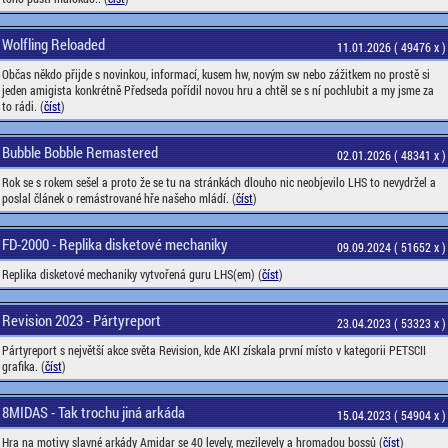
Wolfling Reloaded
11.01.2026 ( 49476 x )
Občas někdo přijde s novinkou, informací, kusem hw, novým sw nebo zážitkem no prostě si
jeden amigista konkrétně Předseda pořídil novou hru a chtěl se s ní pochlubit a my jsme za
to rádi. (
číst
)
Bubble Bobble Remastered
02.01.2026 ( 48341 x )
Rok se s rokem sešel a proto že se tu na stránkách dlouho nic neobjevilo LHS to nevydržel a
poslal článek o remástrované hře našeho mládí. (
číst
)
FD-2000 - Replika disketové mechaniky
09.09.2024 ( 51652 x )
Replika disketové mechaniky vytvořená guru LHS(em) (
číst
)
Revision 2023 - Pártyreport
23.04.2023 ( 53323 x )
Pártyreport s největší akce světa Revision, kde AKI získala první místo v kategorii PETSCII
grafika. (
číst
)
8MIDAS - Tak trochu jiná arkáda
15.04.2023 ( 54904 x )
Hra na motivy slavné arkády Amidar se 40 levely, mezilevely a hromadou bossů (
číst
)