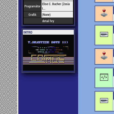
Elise C. Bucher (Zosia
Programátor
t...
Grafik
(None)
detail hry
INTRO