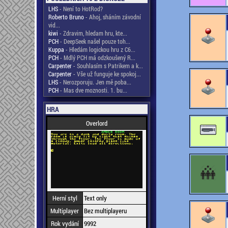
LHS
- Není to HotRod?
Roberto Bruno
- Ahoj, sháním závodní
vid...
kiwi
- Zdravim, hledam hru, kte...
PCH
- DeepSeek našel pouze toh...
Kuppa
- Hledám logickou hru z C6...
PCH
- Mdlý PCH má odzkoušený R...
Carpenter
- Souhlasím s Patrikem a k...
Carpenter
- Vše už funguje ke spokoj...
LHS
- Nerozporuju. Jen mě poba...
PCH
- Mas dve moznosti. 1. bu...
HRA
Overlord
Herní styl
Text only
Multiplayer
Bez multiplayeru
Rok vydání
9992