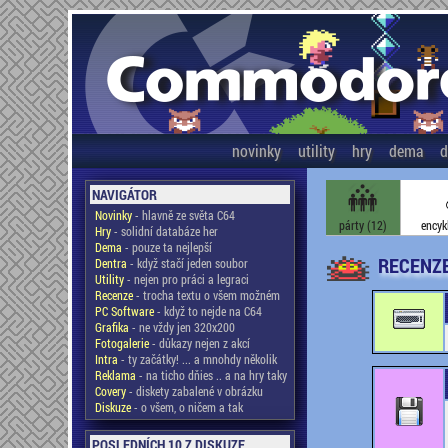
novinky
utility
hry
dema
d
NAVIGÁTOR
Novinky
- hlavně ze světa C64
párty (12)
encyk
Hry
- solidní databáze her
Dema
- pouze ta nejlepší
RECENZE
Dentra
- když stačí jeden soubor
Utility
- nejen pro práci a legraci
Recenze
- trocha textu o všem možném
PC Software
- když to nejde na C64
Grafika
- ne vždy jen 320x200
Fotogalerie
- důkazy nejen z akcí
Intra
- ty začátky! ... a mnohdy několik
Reklama
- na ticho dňies .. a na hry taky
Covery
- diskety zabalené v obrázku
Diskuze
- o všem, o ničem a tak
POSLEDNÍCH 10 Z DISKUZE