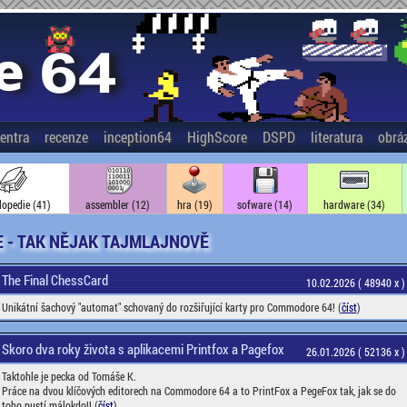
entra
recenze
inception64
HighScore
DSPD
literatura
obrá
lopedie (41)
assembler (12)
hra (19)
sofware (14)
hardware (34)
 - TAK NĚJAK TAJMLAJNOVĚ
The Final ChessCard
10.02.2026 ( 48940 x )
Unikátní šachový "automat" schovaný do rozšiřující karty pro Commodore 64! (
číst
)
Skoro dva roky života s aplikacemi Printfox a Pagefox
26.01.2026 ( 52136 x )
Taktohle je pecka od Tomáše K.
Práce na dvou klíčových editorech na Commodore 64 a to PrintFox a PegeFox tak, jak se do
toho pustí málokdo!! (
číst
)