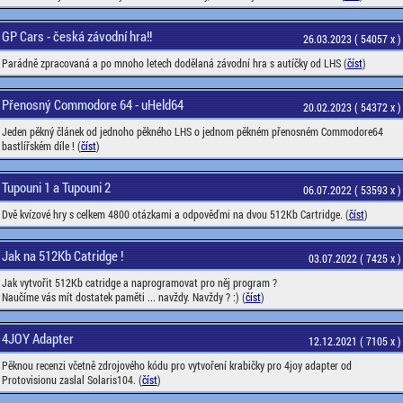
GP Cars - česká závodní hra!!
26.03.2023 ( 54057 x )
Parádně zpracovaná a po mnoho letech dodělaná závodní hra s autíčky od LHS (
číst
)
Přenosný Commodore 64 - uHeld64
20.02.2023 ( 54372 x )
Jeden pěkný článek od jednoho pěkného LHS o jednom pěkném přenosném Commodore64
bastlířském díle ! (
číst
)
Tupouni 1 a Tupouni 2
06.07.2022 ( 53593 x )
Dvě kvízové hry s celkem 4800 otázkami a odpověďmi na dvou 512Kb Cartridge. (
číst
)
Jak na 512Kb Catridge !
03.07.2022 ( 7425 x )
Jak vytvořit 512Kb catridge a naprogramovat pro něj program ?
Naučíme vás mít dostatek paměti ... navždy. Navždy ? :) (
číst
)
4JOY Adapter
12.12.2021 ( 7105 x )
Pěknou recenzi včetně zdrojového kódu pro vytvoření krabičky pro 4joy adapter od
Protovisionu zaslal Solaris104. (
číst
)