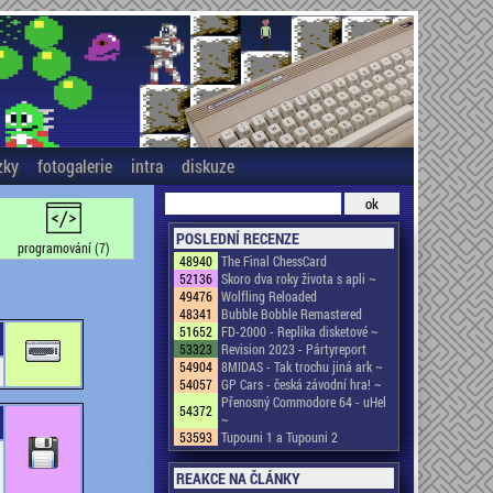
zky
fotogalerie
intra
diskuze
POSLEDNÍ RECENZE
programování (7)
48940
The Final ChessCard
52136
Skoro dva roky života s apli ~
49476
Wolfling Reloaded
48341
Bubble Bobble Remastered
51652
FD-2000 - Replika disketové ~
53323
Revision 2023 - Pártyreport
54904
8MIDAS - Tak trochu jiná ark ~
54057
GP Cars - česká závodní hra! ~
Přenosný Commodore 64 - uHel
54372
~
53593
Tupouni 1 a Tupouni 2
REAKCE NA ČLÁNKY