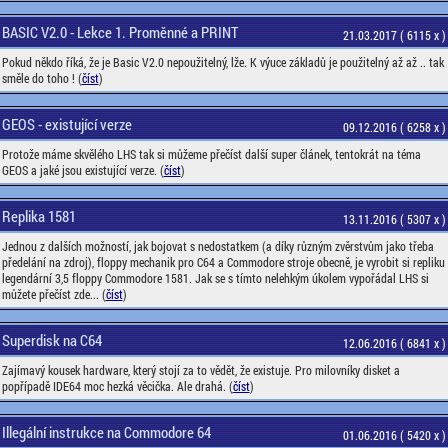
BASIC V2.0 - Lekce 1. Proměnné a PRINT
21.03.2017 ( 6115 x )
Pokud někdo říká, že je Basic V2.0 nepoužitelný, lže. K výuce základů je použitelný až až .. tak
směle do toho ! (
číst
)
GEOS - existující verze
09.12.2016 ( 6258 x )
Protože máme skvělého LHS tak si můžeme přečíst další super článek, tentokrát na téma
GEOS a jaké jsou existující verze. (
číst
)
Replika 1581
13.11.2016 ( 5307 x )
Jednou z dalších možností, jak bojovat s nedostatkem (a díky různým zvěrstvům jako třeba
předelání na zdroj), floppy mechanik pro C64 a Commodore stroje obecně, je vyrobit si repliku
legendární 3,5 floppy Commodore 1581. Jak se s tímto nelehkým úkolem vypořádal LHS si
můžete přečíst zde... (
číst
)
Superdisk na C64
12.06.2016 ( 6841 x )
Zajímavý kousek hardware, který stojí za to vědět, že existuje. Pro milovníky disket a
popřípadě IDE64 moc hezká věcička. Ale drahá. (
číst
)
Illegální instrukce na Commodore 64
01.06.2016 ( 5420 x )