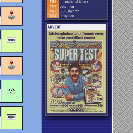
1930
International Soccer
1923
Decathlon
1921
3-D Labyrinth
1893
Dinky Doo
ADVERT