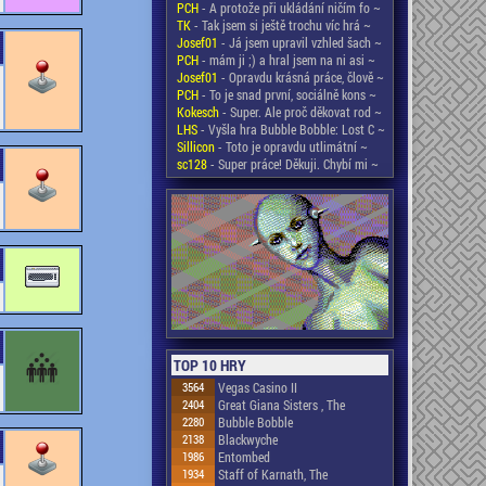
PCH
- A protože při ukládání ničím fo ~
TK
- Tak jsem si ještě trochu víc hrá ~
Josef01
- Já jsem upravil vzhled šach ~
PCH
- mám ji ;) a hral jsem na ni asi ~
Josef01
- Opravdu krásná práce, člově ~
PCH
- To je snad první, sociálně kons ~
Kokesch
- Super. Ale proč děkovat rod ~
LHS
- Vyšla hra Bubble Bobble: Lost C ~
Sillicon
- Toto je opravdu utlimátní ~
sc128
- Super práce! Děkuji. Chybí mi ~
TOP 10 HRY
3564
Vegas Casino II
2404
Great Giana Sisters , The
2280
Bubble Bobble
2138
Blackwyche
1986
Entombed
1934
Staff of Karnath, The