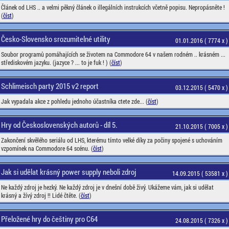
Článek od LHS .. a velmi pěkný článek o illegálních instrukcích včetně popisu. Nepropásněte !
(
číst
)
Česko-Slovensko srozumitelné utility
01.01.2016 ( 7774 x )
Soubor programů pomáhajících se životem na Commodore 64 v našem rodném .. krásném ...
střediskovém jazyku. (jazyce ? ... to je fuk ! ) (
číst
)
Schlimeisch party 2015 v2 report
03.12.2015 ( 5470 x )
Jak vypadala akce z pohledu jednoho účastníka ctete zde... (
číst
)
Hry od Československých autorů - díl 5.
21.10.2015 ( 7005 x )
Zakončení skvělého seriálu od LHS, kterému tímto velké díky za počiny spojené s uchováním
vzpomínek na Commodore 64 scénu. (
číst
)
Jak si udělat krásný power supply neboli zdroj
14.09.2015 ( 53581 x )
Ne každý zdroj je hezký. Ne každý zdroj je v dnešní době živý. Ukážeme vám, jak si udělat
krásný a žívý zdroj !! Lidé čtěte. (
číst
)
Přeložené hry do češtiny pro C64
24.08.2015 ( 7326 x )