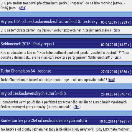
LHS pro změnu zmapoval přeložené herní pecky ( i nepecky ) do našeho rodného jazyka. -
Český jazyk - (
číst
)
Hry pro C64 od československých autorů - díl 3: Textovky
05.07.2015 ( 7283 x )
LHS se tentokráte zaměřil na Českou tvorbu textových her. A že jich není málo !! (
číst
)
Schlimeisch 2015 - Party report
02.06.2015 ( 6187 x )
Kdo se zúčastnil a kdo ne ? Kdo koho podfoukl, podrazil, prodal, zastřelil či zostudil ?? To se
dočtete v dením tisku, ale ne v seriózní recenzi z party jménem Schlimeisch 2015 (
číst
)
Turbo Chameleon 64 - recenze
27.05.2015 ( 8856 x )
Turbo Chameleon je taková cartridge necartridge ... ale umí opravdu hodně ! (
číst
)
Hry od československých autorů - díl 2.
26.10.2014 ( 7407 x )
Pokračování velmi poučného a perfektně zpracovaného seriálu od LHS o hrách vyrobených
československými prsty a mozky. ( a nebo naopak ). (
číst
)
Komerční hry pro C64 od československých autorů
19.10.2014 ( 16981 x )
Tak hezký a od dlouhý seznam her tady ještě nikdo nikdy nevytvořil . Díky LHS máte možnost