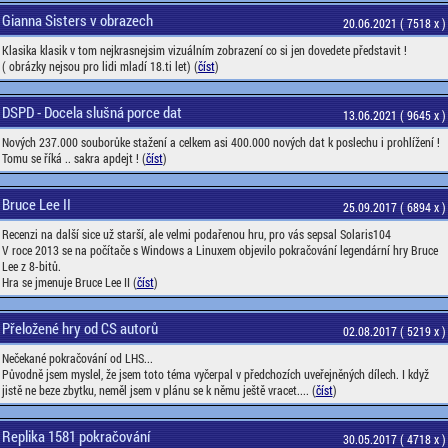
Gianna Sisters v obrazech
20.06.2021 ( 7518 x )
Klasika klasik v tom nejkrasnejsim vizuálním zobrazení co si jen dovedete představit !
( obrázky nejsou pro lidi mladí 18.ti let) (
číst
)
DSPD - Docela slušná porce dat
13.06.2021 ( 9645 x )
Nových 237.000 souborůke stažení a celkem asi 400.000 nových dat k poslechu i prohlížení !
Tomu se říká .. sakra apdejt ! (
číst
)
Bruce Lee II
25.09.2017 ( 6894 x )
Recenzi na další sice už starší, ale velmi podařenou hru, pro vás sepsal Solaris104
V roce 2013 se na počítače s Windows a Linuxem objevilo pokračování legendární hry Bruce
Lee z 8-bitů.
Hra se jmenuje Bruce Lee II (
číst
)
Přeložené hry od CS autorů
02.08.2017 ( 5219 x )
Nečekané pokračování od LHS...
Původně jsem myslel, že jsem toto téma vyčerpal v předchozích uveřejněných dílech. I když
jistě ne beze zbytku, neměl jsem v plánu se k němu ještě vracet.... (
číst
)
Replika 1581 pokračování
30.05.2017 ( 4718 x )