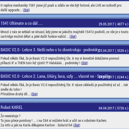
O replice mechaniky 1581 jsme již psali a zdálo se vše být hotové, ale LHS se rozhodl pro
další upgrade... (
číst
)
1541 Ultimate a co dál ....
29.05.2017 ( 4877 x )
Mnozí z nás se setkali se situací, kdy jsme se jakožto majitelé 1541U podivili, co vše je s touto
cartridge možné dělat a jaké další funkce nabízí .. (
číst
)
BASIC V2.0 - Lekce 3. Nelži nebo s to zkontroluju - podmínky
25.04.2017 ( 5526 x )
Pokud někdo říká, že je Basic V2.0 nepoužitelný, lže. A my si konečně dokážeme pomocí
příkazů IF a THEN tuto lež zjistit !!! Haháááá .. podmínky ! (
číst
)
BASIC V2.0 - Lekce 2. Lana, šňůry, lasa, uzly ... vlasně ne - Smyčky
04.04.2017 ( 6244 x )
Pokud někdo říká, že je Basic V2.0 nepoužitelný, lže. K výuce základů je použitelný až až .. tak
směle do toho !
Přinášíme druhý díl... (
číst
)
Robot KAREL
04.04.2017 ( 5726 x )
Že neexistuje ?
To jsou přece pomluvy ! ... i na C64 si můžete hrát a učit se s robotem Karlem.
Za info a jak na Karla děkujeme Karlovi - Solaris104 (
číst
)