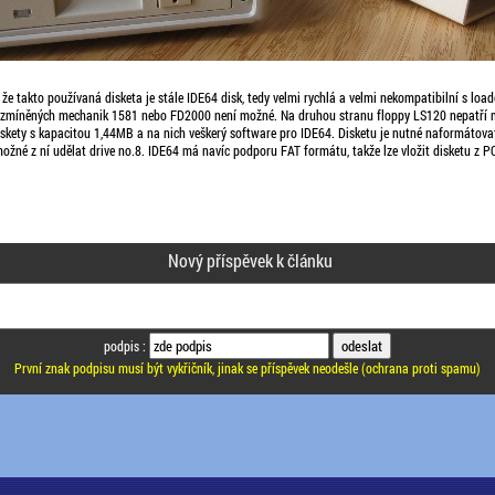
, že takto používaná disketa je stále IDE64 disk, tedy velmi rychlá a velmi nekompatibilní s loa
še zmíněných mechanik 1581 nebo FD2000 není možné. Na druhou stranu floppy LS120 nepatří m
skety s kapacitou 1,44MB a na nich veškerý software pro IDE64. Disketu je nutné naformátovat
ožné z ní udělat drive no.8. IDE64 má navíc podporu FAT formátu, takže lze vložit disketu z 
Nový příspěvek k článku
podpis :
První znak podpisu musí být vykřičník, jinak se příspěvek neodešle (ochrana proti spamu)