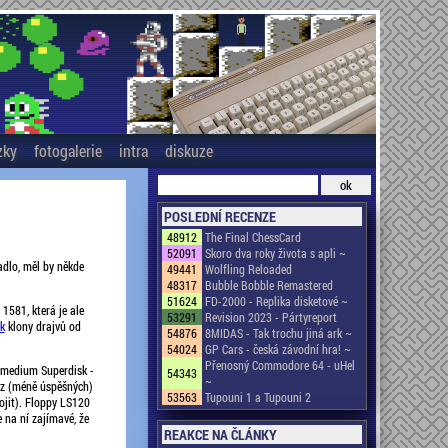
zky
fotogalerie
intra
diskuze
POSLEDNÍ RECENZE
48912
The Final ChessCard
52091
Skoro dva roky života s apli ~
adlo, měl by někde
49441
Wolfling Reloaded
48317
Bubble Bobble Remastered
51624
FD-2000 - Replika disketové ~
1581, která je ale
53291
Revision 2023 - Pártyreport
k
klony drajvů od
54876
8MIDAS - Tak trochu jiná ark ~
54024
GP Cars - česká závodní hra! ~
Přenosný Commodore 64 - uHel
o medium Superdisk -
54343
~
 z (méně úspěšných)
53563
Tupouni 1 a Tupouni 2
ojit). Floppy LS120
 na ní zajímavé, že
REAKCE NA ČLÁNKY