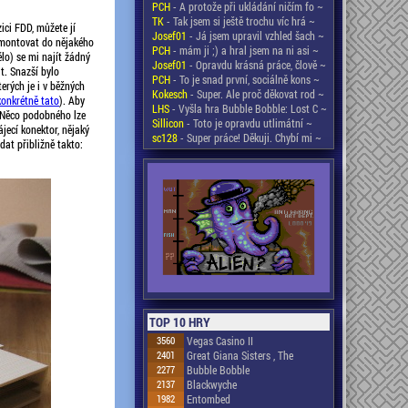
PCH
- A protože při ukládání ničím fo ~
TK
- Tak jsem si ještě trochu víc hrá ~
ici FDD, můžete jí
Josef01
- Já jsem upravil vzhled šach ~
namontovat do nějakého
PCH
- mám ji ;) a hral jsem na ni asi ~
ělo) se mi najít žádný
Josef01
- Opravdu krásná práce, člově ~
t. Snazší bylo
PCH
- To je snad první, sociálně kons ~
terých je i v běžných
Kokesch
- Super. Ale proč děkovat rod ~
konkrétně tato
). Aby
LHS
- Vyšla hra Bubble Bobble: Lost C ~
. Něco podobného lze
Sillicon
- Toto je opravdu utlimátní ~
jecí konektor, nějaký
sc128
- Super práce! Děkuji. Chybí mi ~
at přibližně takto:
TOP 10 HRY
3560
Vegas Casino II
2401
Great Giana Sisters , The
2277
Bubble Bobble
2137
Blackwyche
1982
Entombed