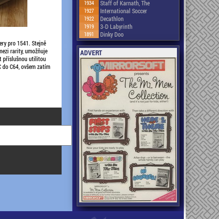
1934
Staff of Karnath, The
1927
International Soccer
1922
Decathlon
1919
3-D Labyrinth
1891
Dinky Doo
dery pro 1541. Stejně
ezi rarity, umožňuje
ADVERT
 příslušnou utilitou
PC do C64, ovšem zatím