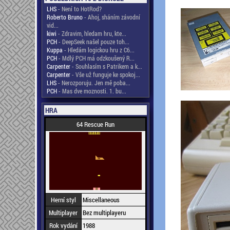
LHS
- Není to HotRod?
Roberto Bruno
- Ahoj, sháním závodní
vid...
kiwi
- Zdravim, hledam hru, kte...
PCH
- DeepSeek našel pouze toh...
Kuppa
- Hledám logickou hru z C6...
PCH
- Mdlý PCH má odzkoušený R...
Carpenter
- Souhlasím s Patrikem a k...
Carpenter
- Vše už funguje ke spokoj...
LHS
- Nerozporuju. Jen mě poba...
PCH
- Mas dve moznosti. 1. bu...
HRA
64 Rescue Run
Herní styl
Miscellaneous
Multiplayer
Bez multiplayeru
Rok vydání
1988