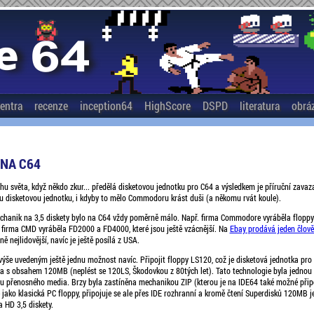
entra
recenze
inception64
HighScore
DSPD
literatura
obrá
NA C64
u světa, když někdo zkur... předělá disketovou jednotku pro C64 a výsledkem je příruční zavaz
ou disketovou jednotku, i kdyby to mělo Commodoru krást duši (a někomu rvát koule).
chanik na 3,5 diskety bylo na C64 vždy poměrně málo. Např. firma Commodore vyráběla floppy 
firma CMD vyráběla FD2000 a FD4000, které jsou ještě vzácnější. Na
Ebay prodává jeden člově
ě nejlidovější, navíc je ještě posílá z USA.
výše uvedeným ještě jednu možnost navíc. Připojit floppy LS120, což je disketová jednotka pr
a s obsahem 120MB (neplést se 120LS, Škodovkou z 80tých let). Tato technologie byla jednou
citu přenosného media. Brzy byla zastíněna mechanikou ZIP (kterou je na IDE64 také možné přip
ako klasická PC floppy, připojuje se ale přes IDE rozhranní a kromě čtení Superdisků 120MB je
a HD 3,5 diskety.