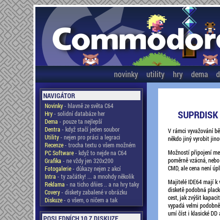
novinky
utility
hry
dema
d
NAVIGÁTOR
Novinky
- hlavně ze světa C64
SUPRDISK 
Hry
- solidní databáze her
Dema
- pouze ta nejlepší
Dentra
- když stačí jeden soubor
V rámci vyvažování běh
Utility
- nejen pro práci a legraci
někdo jiný vyrobit jin
Recenze
- trocha textu o všem možném
Možností připojení me
PC Software
- když to nejde na C64
poměrně vzácná, nebo 
Grafika
- ne vždy jen 320x200
CMD, ale cena není úpln
Fotogalerie
- důkazy nejen z akcí
Intra
- ty začátky! ... a mnohdy několik
Majitelé IDE64 mají k 
Reklama
- na ticho dňies .. a na hry taky
disketě podobná plack
Covery
- diskety zabalené v obrázku
cest, jak zvýšit kapa
Diskuze
- o všem, o ničem a tak
vypadá velmi podobně j
umí číst i klasické DD 
POSLEDNÍCH 10 Z DISKUZE