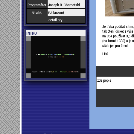
Programátor
Joseph R. Charnetski
Grafik
(Unknown)
detail hry
Je třeba počítat s tím
tak čtení disket z vý
INTRO
na C64 používat 3,5 di
(na formát CFS) a je m
stále jen pro čtení.
LHS