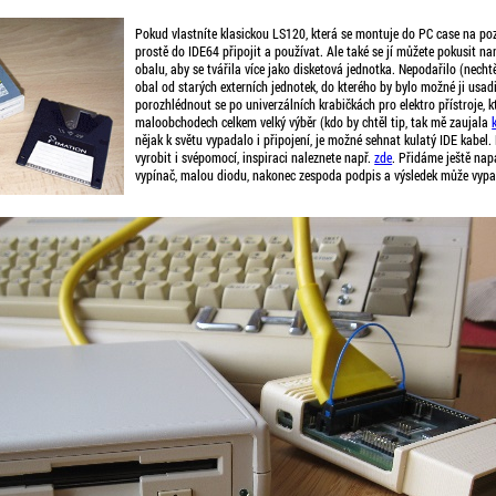
Pokud vlastníte klasickou LS120, která se montuje do PC case na poz
prostě do IDE64 připojit a používat. Ale také se jí můžete pokusit 
obalu, aby se tvářila více jako disketová jednotka. Nepodařilo (necht
obal od starých externích jednotek, do kterého by bylo možné ji usadi
porozhlédnout se po univerzálních krabičkách pro elektro přístroje, k
maloobchodech celkem velký výběr (kdo by chtěl tip, tak mě zaujala
nějak k světu vypadalo i připojení, je možné sehnat kulatý IDE kabel
vyrobit i svépomocí, inspiraci naleznete např.
zde
. Přidáme ještě napá
vypínač, malou diodu, nakonec zespoda podpis a výsledek může vypad