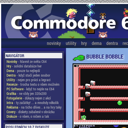
novinky
utility
hry
dema
dentra
re
BUBBLE BOBBLE
NAVIGÁTOR
Novinky
- hlavně ze světa C64
Hry
- solidní databáze her
Dema
- pouze ta nejlepší
Dentra
- když stačí jeden soubor
Utility
- nejen pro práci a legraci
Recenze
- trocha textu o všem možném
PC Software
- když to nejde na C64
Grafika
- ne vždy jen 320x200
Fotogalerie
- důkazy nejen z akcí
Intra
- ty začátky! ... a mnohdy několik
Reklama
- na ticho dňies .. a na hry taky
Covery
- diskety zabalené v obrázku
Diskuze
- o všem, o ničem a tak
POSLEDNÍCH 10 Z DISKUZE