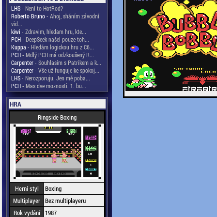
LHS
- Není to HotRod?
Roberto Bruno
- Ahoj, sháním závodní
vid...
kiwi
- Zdravim, hledam hru, kte...
PCH
- DeepSeek našel pouze toh...
Kuppa
- Hledám logickou hru z C6...
PCH
- Mdlý PCH má odzkoušený R...
Carpenter
- Souhlasím s Patrikem a k...
Carpenter
- Vše už funguje ke spokoj...
LHS
- Nerozporuju. Jen mě poba...
PCH
- Mas dve moznosti. 1. bu...
HRA
Ringside Boxing
Herní styl
Boxing
Multiplayer
Bez multiplayeru
Rok vydání
1987