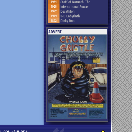
1934
Staff of Karnath, The
1928
International Soccer
1922
Decathlon
1919
3-D Labyrinth
1892
Dinky Doo
ADVERT
ILLICON of UNREAL