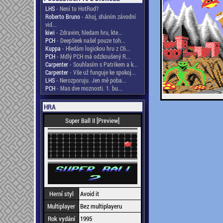
LHS
- Není to HotRod?
Roberto Bruno
- Ahoj, sháním závodní
vid...
kiwi
- Zdravim, hledam hru, kte...
PCH
- DeepSeek našel pouze toh...
Kuppa
- Hledám logickou hru z C6...
PCH
- Mdlý PCH má odzkoušený R...
Carpenter
- Souhlasím s Patrikem a k...
Carpenter
- Vše už funguje ke spokoj...
LHS
- Nerozporuju. Jen mě poba...
PCH
- Mas dve moznosti. 1. bu...
HRA
Super Ball II [Preview]
Herní styl
Avoid it
Multiplayer
Bez multiplayeru
Rok vydání
1995