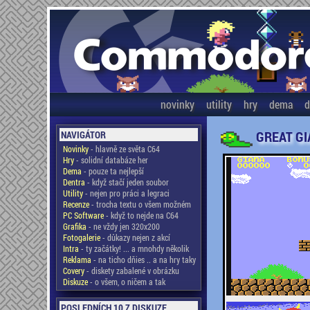
novinky
utility
hry
dema
d
GREAT GI
NAVIGÁTOR
Novinky
- hlavně ze světa C64
Hry
- solidní databáze her
Dema
- pouze ta nejlepší
Dentra
- když stačí jeden soubor
Utility
- nejen pro práci a legraci
Recenze
- trocha textu o všem možném
PC Software
- když to nejde na C64
Grafika
- ne vždy jen 320x200
Fotogalerie
- důkazy nejen z akcí
Intra
- ty začátky! ... a mnohdy několik
Reklama
- na ticho dňies .. a na hry taky
Covery
- diskety zabalené v obrázku
Diskuze
- o všem, o ničem a tak
POSLEDNÍCH 10 Z DISKUZE