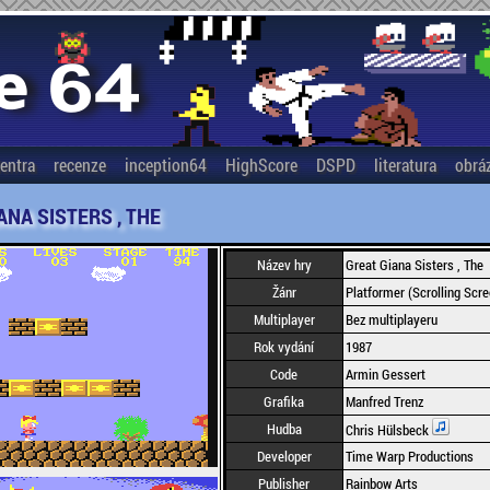
entra
recenze
inception64
HighScore
DSPD
literatura
obrá
ANA SISTERS , THE
Název hry
Great Giana Sisters , The
Žánr
Platformer (Scrolling Scre
Multiplayer
Bez multiplayeru
Rok vydání
1987
Code
Armin Gessert
Grafika
Manfred Trenz
Hudba
Chris Hülsbeck
Developer
Time Warp Productions
Publisher
Rainbow Arts