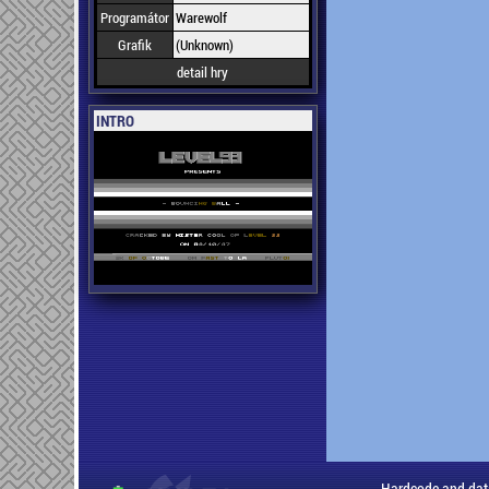
Programátor
Warewolf
Grafik
(Unknown)
detail hry
INTRO
Hardcode and dat