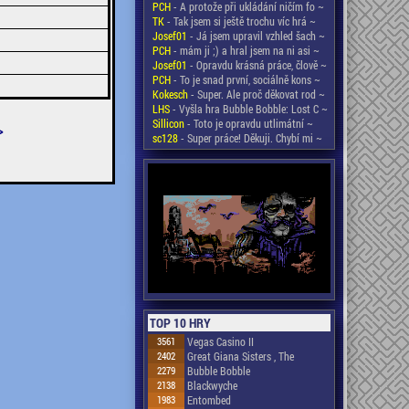
PCH
- A protože při ukládání ničím fo ~
TK
- Tak jsem si ještě trochu víc hrá ~
Josef01
- Já jsem upravil vzhled šach ~
PCH
- mám ji ;) a hral jsem na ni asi ~
Josef01
- Opravdu krásná práce, člově ~
PCH
- To je snad první, sociálně kons ~
Kokesch
- Super. Ale proč děkovat rod ~
LHS
- Vyšla hra Bubble Bobble: Lost C ~
Sillicon
- Toto je opravdu utlimátní ~
>
sc128
- Super práce! Děkuji. Chybí mi ~
TOP 10 HRY
3561
Vegas Casino II
2402
Great Giana Sisters , The
2279
Bubble Bobble
2138
Blackwyche
1983
Entombed