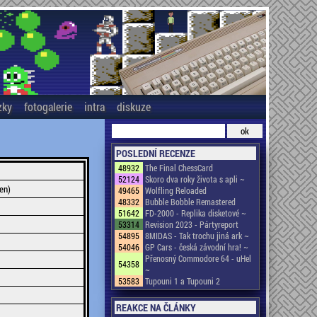
zky
fotogalerie
intra
diskuze
POSLEDNÍ RECENZE
48932
The Final ChessCard
52124
Skoro dva roky života s apli ~
en)
49465
Wolfling Reloaded
48332
Bubble Bobble Remastered
51642
FD-2000 - Replika disketové ~
53314
Revision 2023 - Pártyreport
54895
8MIDAS - Tak trochu jiná ark ~
54046
GP Cars - česká závodní hra! ~
Přenosný Commodore 64 - uHel
54358
~
53583
Tupouni 1 a Tupouni 2
REAKCE NA ČLÁNKY