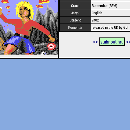
Crack
Remember (REM)
Jazyk
English
Staženo
2402
Komentář
released in the UK by Go!
<<
>
stáhnout hru