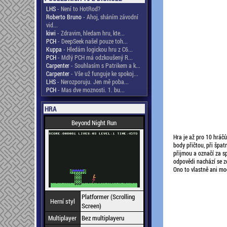
LHS
- Není to HotRod?
Roberto Bruno
- Ahoj, sháním závodní
vid...
kiwi
- Zdravim, hledam hru, kte...
PCH
- DeepSeek našel pouze toh...
Kuppa
- Hledám logickou hru z C6...
PCH
- Mdlý PCH má odzkoušený R...
Carpenter
- Souhlasím s Patrikem a k...
Carpenter
- Vše už funguje ke spokoj...
LHS
- Nerozporuju. Jen mě poba...
PCH
- Mas dve moznosti. 1. bu...
HRA
Beyond Night Run
Hra je až pro 10 hráčů
body přičtou, při špat
přijmou a označí za sp
odpovědi nachází se z
Ono to vlastně ani mo
Platformer (Scrolling
Herní styl
Screen)
Multiplayer
Bez multiplayeru