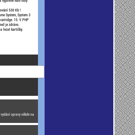
a vyplivne vám holý
kování 530 Kb !
Game System, System 3
 catridge. 15. V PHP
než je zdrávo.
 řezat kartičky.
ju vydání opravy někde na