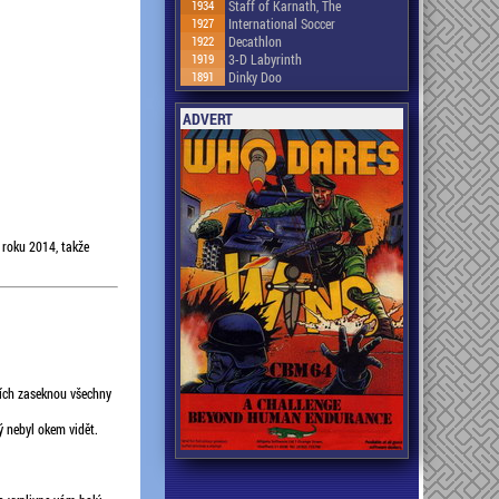
1934
Staff of Karnath, The
1927
International Soccer
1922
Decathlon
1919
3-D Labyrinth
1891
Dinky Doo
ADVERT
 roku 2014, takže
cích zaseknou všechny
ý nebyl okem vidět.