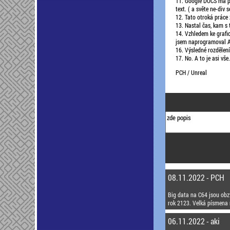
11. Google DOCS má pě
text. ( a světe ne-div
12. Tato otroká práce 
13. Nastal čas, kam s
14. Vzhledem ke grafi
jsem naprogramoval ASC
16. Výsledné rozdělení
17. No. A to je asi vš
PCH / Unreal
08.11.2022 - PCH
Big data na C64 jsou obzvl
rok 2123. Velká písmena 
06.11.2022 - aki