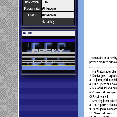
Rok vydání
1987
Programátor
(Unknown)
Grafik
(Unknown)
detail hry
INTRO
Zpracování této hry by
pozor ! Některé odpově
1. Na Platariádě roku 2
2. Dostal jsem nápad 
3. To jsem ještě nevědě
4. Půjčil jsem si s d
5. Na jedné straně bylo
6. Oskenoval jsem pár 
OCR softwary !!!
7. Dva dny jsem pátral
8. Tento patern blokov
9. Začal jsem skenova
10. Skenoval jsem vžd