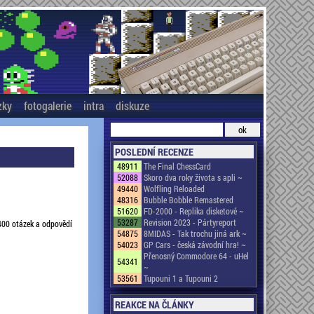
zky
fotogalerie
intra
diskuze
POSLEDNÍ RECENZE
48911
The Final ChessCard
52088
Skoro dva roky života s apli ~
49440
Wolfling Reloaded
48316
Bubble Bobble Remastered
51620
FD-2000 - Replika disketové ~
53287
Revision 2023 - Pártyreport
2400 otázek a odpovědí
54875
8MIDAS - Tak trochu jiná ark ~
54023
GP Cars - česká závodní hra! ~
Přenosný Commodore 64 - uHel
54341
~
53561
Tupouni 1 a Tupouni 2
REAKCE NA ČLÁNKY