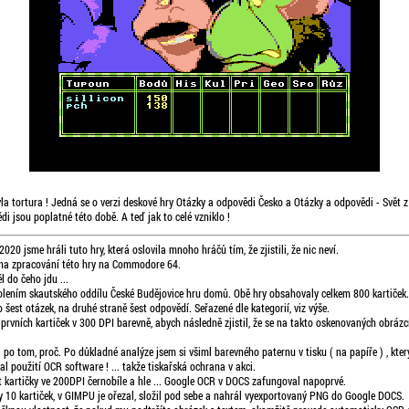
la tortura ! Jedná se o verzi deskové hry Otázky a odpovědi Česko a Otázky a odpovědi - Svět z
di jsou poplatné této době. A teď jak to celé vzniklo !
020 jsme hráli tuto hry, která oslovila mnoho hráčů tím, že zjistili, že nic neví.
na zpracování této hry na Commodore 64.
l do čeho jdu ...
ovolením skautského oddílu České Budějovice hru domů. Obě hry obsahovaly celkem 800 kartiček.
 šest otázek, na druhé straně šest odpovědí. Seřazené dle kategorií, viz výše.
prvních kartiček v 300 DPI barevně, abych následně zjistil, že se na takto oskenovaných obráz
 po tom, proč. Po důkladné analýze jsem si všiml barevného paternu v tisku ( na papíře ) , kter
al použití OCR software ! ... takže tiskařská ochrana v akci.
t kartičky ve 200DPI černobíle a hle ... Google OCR v DOCS zafungoval napoprvé.
y 10 kartiček, v GIMPU je ořezal, složil pod sebe a nahrál vyexportovaný PNG do Google DOCS.