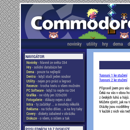
novinky
utility
hry
dema
d
NAVIGÁTOR
Novinky
- hlavně ze světa C64
Hry
- solidní databáze her
Dema
- pouze ta nejlepší
Tupouni 1 ke stažení
Dentra
- když stačí jeden soubor
Tupouni 2 ke stažení
Utility
- nejen pro práci a legraci
Recenze
- trocha textu o všem možném
Připravil jsem pro vás
PC Software
- když to nejde na C64
Čeká na vás v obou hrá
Grafika
- ne vždy jen 320x200
z českých luhů a hájů
Fotogalerie
- důkazy nejen z akcí
Můžete zjistit, jak n
Intra
- ty začátky! ... a mnohdy několik
Otázky jsou rozdělěny 
Reklama
- na ticho dňies .. a na hry taky
V každé z nich vás tedy
Covery
- diskety zabalené v obrázku
Diskuze
- o všem, o ničem a tak
POSLEDNÍCH 10 Z DISKUZE