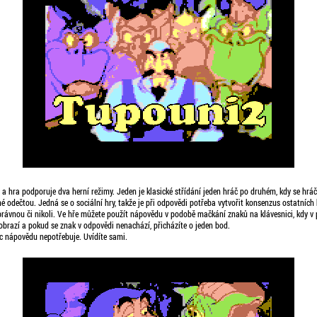
 a hra podporuje dva herní režimy. Jeden je klasické střídání jeden hráč po druhém, kdy se hrá
né odečtou. Jedná se o sociální hry, takže je při odpovědi potřeba vytvořit konsenzus ostatních
rávnou či nikoli. Ve hře můžete použít nápovědu v podobě mačkání znaků na klávesnici, kdy v p
obrazí a pokud se znak v odpovědi nenachází, přicházíte o jeden bod.
c nápovědu nepotřebuje. Uvídíte sami.