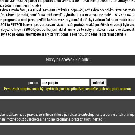
knou vlastnost, že pokud mu podtrčíte obrázek s textem, okamžitě provede automaticky OCR 
 se, s totální minimemm chyb.)
zabrala moře času, ale získal jsem 4800 otázek a odpovědí, což zabralo v holém textu bez zpa
 tím. Disketa je malá, paměť C64 ještě menší. Vyhrálo CRT a to zrovna ne malé ... 512Kb C64 
ce, programu a spol jsem rozdělil každou verzi hry, domácí otázky i zahraniční na samostatnou
II to PETSCII konvert pro zpracování všech textů, protože znaků použitých ve zdroji bylo víc 
 do jednotlivých $8000 bytes banků jsem dělal ručně. Už to nebyla taková hrůza jako skenovat a
e. Byla to pakárna, ale můžete si hry zahrát doma s rodinou, případně se staršími detmi :)
Nový příspěvek k článku
podpis :
První znak podpisu musí být vykřičník, jinak se příspěvek neodešle (ochrana proti spamu)
áště zábavná. Je pravda, že Sillicon slibuje již rok, že zkontroluje texty a opraví a tak plánu
není možné použít všeobecně, na to mé programátorské znalosti nestačí :)