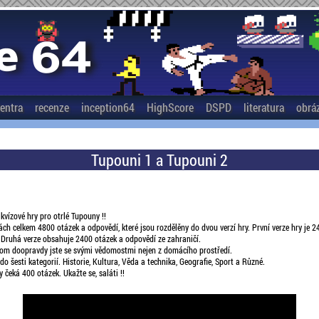
entra
recenze
inception64
HighScore
DSPD
literatura
obrá
Tupouni 1 a Tupouni 2
 kvízové hry pro otrlé Tupouny !!
ch celkem 4800 otázek a odpovědí, které jsou rozdělěny do dvou verzí hry. První verze hry je 
. Druhá verze obsahuje 2400 otázek a odpovědí ze zahraničí.
a tom doopravdy jste se svými vědomostmi nejen z domácího prostředí.
do šesti kategorií. Historie, Kultura, Věda a technika, Geografie, Sport a Různé.
 čeká 400 otázek. Ukažte se, saláti !!