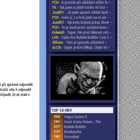
PCH
- A protože při ukládání ničím fo ~
TK
- Tak jsem si ještě trochu víc hrá ~
Josef01
- Já jsem upravil vzhled šach ~
PCH
- mám ji ;) a hral jsem na ni asi ~
Josef01
- Opravdu krásná práce, člově ~
PCH
- To je snad první, sociálně kons ~
Kokesch
- Super. Ale proč děkovat rod ~
LHS
- Vyšla hra Bubble Bobble: Lost C ~
Sillicon
- Toto je opravdu utlimátní ~
sc128
- Super práce! Děkuji. Chybí mi ~
či při správné odpovědi
 hráčů zda-li odpověď
řípadě, že se znak v
TOP 10 HRY
3560
Vegas Casino II
2401
Great Giana Sisters , The
2277
Bubble Bobble
2137
Blackwyche
1982
Entombed