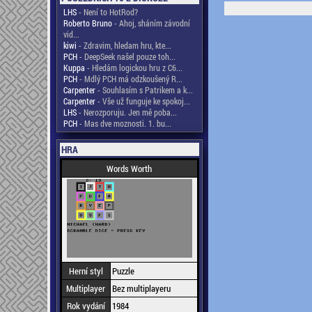
LHS
- Není to HotRod?
Roberto Bruno
- Ahoj, sháním závodní
vid...
kiwi
- Zdravim, hledam hru, kte...
PCH
- DeepSeek našel pouze toh...
Kuppa
- Hledám logickou hru z C6...
PCH
- Mdlý PCH má odzkoušený R...
Carpenter
- Souhlasím s Patrikem a k...
Carpenter
- Vše už funguje ke spokoj...
LHS
- Nerozporuju. Jen mě poba...
PCH
- Mas dve moznosti. 1. bu...
HRA
Words Worth
Herní styl
Puzzle
Multiplayer
Bez multiplayeru
Rok vydání
1984