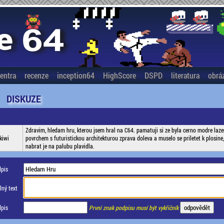
entra
recenze
inception64
HighScore
DSPD
literatura
obrá
DISKUZE
Zdravim, hledam hru, kterou jsem hral na C64. pamatuji si ze byla cerno modre laze
kiwi
povrchem s futuristickou architekturou zprava doleva a muselo se priletet k plosine
nabrat je na palubu plavidla.
pis
ný text
pis
První znak podpisu musí být vykřičník