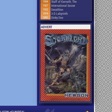
1934
Staff of Karnath, The
1927
International Soccer
1922
Decathlon
1919
3-D Labyrinth
1891
Dinky Doo
ADVERT
ILLICON of UNREAL