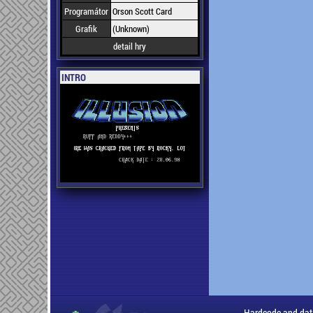
Programátor
Orson Scott Card
Grafik
(Unknown)
detail hry
INTRO
Hardcode and dat