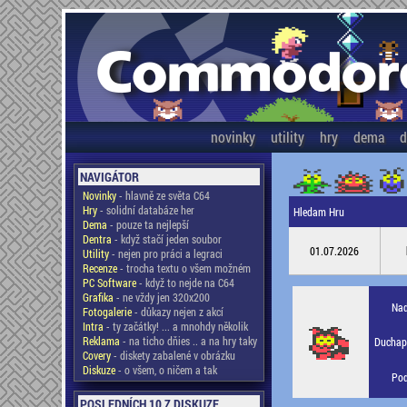
novinky
utility
hry
dema
d
NAVIGÁTOR
Novinky
- hlavně ze světa C64
Hry
- solidní databáze her
Hledam Hru
Dema
- pouze ta nejlepší
Dentra
- když stačí jeden soubor
01.07.2026
Utility
- nejen pro práci a legraci
Recenze
- trocha textu o všem možném
PC Software
- když to nejde na C64
Grafika
- ne vždy jen 320x200
Nad
Fotogalerie
- důkazy nejen z akcí
Intra
- ty začátky! ... a mnohdy několik
Reklama
- na ticho dňies .. a na hry taky
Duchapl
Covery
- diskety zabalené v obrázku
Diskuze
- o všem, o ničem a tak
Pod
POSLEDNÍCH 10 Z DISKUZE