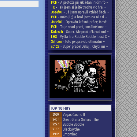
PCH
- A protože při ukládání ničím fo ~
TK
- Tak jsem si ještě trochu víc hrá ~
Josef01
- Já jsem upravil vzhled šach ~
PCH
- mám ji ;) a hral jsem na ni asi ~
Josef01
- Opravdu krásná práce, člově ~
PCH
- To je snad první, sociálně kons ~
Kokesch
- Super. Ale proč děkovat rod ~
LHS
- Vyšla hra Bubble Bobble: Lost C ~
Sillicon
- Toto je opravdu utlimátní ~
sc128
- Super práce! Děkuji. Chybí mi ~
TOP 10 HRY
3560
Vegas Casino II
2401
Great Giana Sisters , The
2277
Bubble Bobble
2137
Blackwyche
1982
Entombed