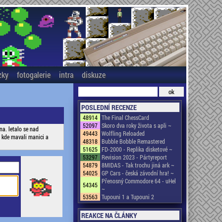
zky
fotogalerie
intra
diskuze
POSLEDNÍ RECENZE
48914
The Final ChessCard
52097
Skoro dva roky života s apli ~
na. letalo se nad
49443
Wolfling Reloaded
, kde mavali manici a
48318
Bubble Bobble Remastered
51625
FD-2000 - Replika disketové ~
53297
Revision 2023 - Pártyreport
54879
8MIDAS - Tak trochu jiná ark ~
54025
GP Cars - česká závodní hra! ~
Přenosný Commodore 64 - uHel
54345
~
53563
Tupouni 1 a Tupouni 2
REAKCE NA ČLÁNKY