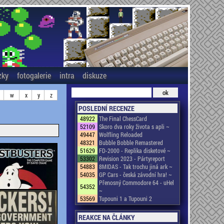
zky
fotogalerie
intra
diskuze
w
x
y
z
POSLEDNÍ RECENZE
48922
The Final ChessCard
52109
Skoro dva roky života s apli ~
49447
Wolfling Reloaded
48321
Bubble Bobble Remastered
51629
FD-2000 - Replika disketové ~
53302
Revision 2023 - Pártyreport
54883
8MIDAS - Tak trochu jiná ark ~
54035
GP Cars - česká závodní hra! ~
Přenosný Commodore 64 - uHel
54352
~
53569
Tupouni 1 a Tupouni 2
REAKCE NA ČLÁNKY