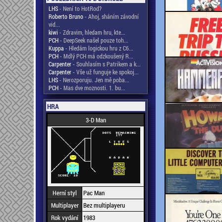
LHS
- Není to HotRod?
Roberto Bruno
- Ahoj, sháním závodní
vid...
kiwi
- Zdravim, hledam hru, kte...
PCH
- DeepSeek našel pouze toh...
Kuppa
- Hledám logickou hru z C6...
PCH
- Mdlý PCH má odzkoušený R...
Carpenter
- Souhlasím s Patrikem a k...
Carpenter
- Vše už funguje ke spokoj...
LHS
- Nerozporuju. Jen mě poba...
PCH
- Mas dve moznosti. 1. bu...
HRA
3-D Man
Herní styl
Pac Man
Multiplayer
Bez multiplayeru
Rok vydání
1983