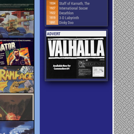
1934
Staff of Karnath, The
1927
International Soccer
1922
Decathlon
1919
3-D Labyrinth
1891
Dinky Doo
ADVERT