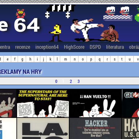
entra
recenze
inception64
HighScore
DSPD
literatura
obrá
d
e
f
g
h
i
j
k
l
m
n
o
p
q
r
s
t
u
v
REKLAMY NA HRY
1
0
2
3