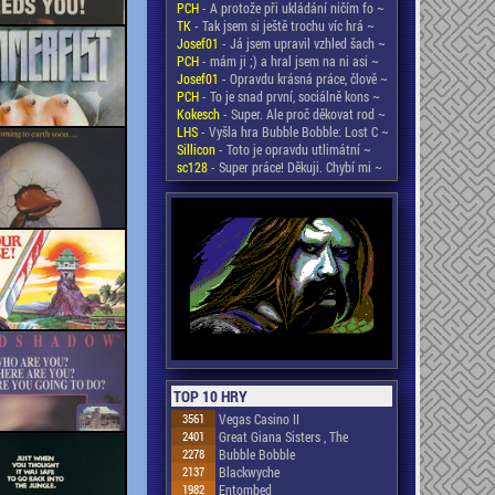
PCH
- A protože při ukládání ničím fo ~
TK
- Tak jsem si ještě trochu víc hrá ~
Josef01
- Já jsem upravil vzhled šach ~
PCH
- mám ji ;) a hral jsem na ni asi ~
Josef01
- Opravdu krásná práce, člově ~
PCH
- To je snad první, sociálně kons ~
Kokesch
- Super. Ale proč děkovat rod ~
LHS
- Vyšla hra Bubble Bobble: Lost C ~
Sillicon
- Toto je opravdu utlimátní ~
sc128
- Super práce! Děkuji. Chybí mi ~
TOP 10 HRY
3561
Vegas Casino II
2401
Great Giana Sisters , The
2278
Bubble Bobble
2137
Blackwyche
1982
Entombed