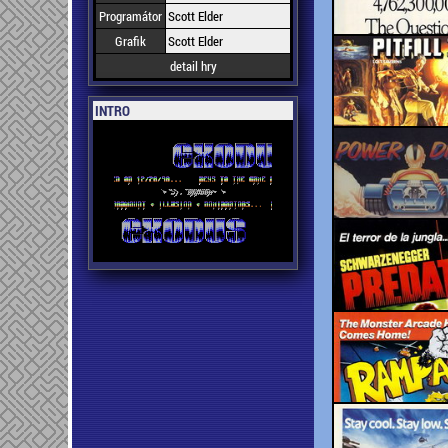
Programátor
Scott Elder
Grafik
Scott Elder
detail hry
INTRO