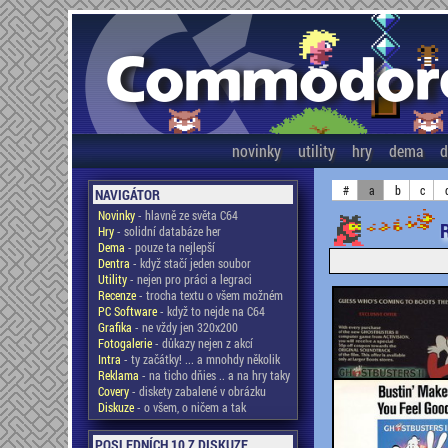
novinky
utility
hry
dema
d
#
a
b
c
NAVIGÁTOR
Novinky
- hlavně ze světa C64
Hry
- solidní databáze her
Dema
- pouze ta nejlepší
Dentra
- když stačí jeden soubor
Utility
- nejen pro práci a legraci
Recenze
- trocha textu o všem možném
PC Software
- když to nejde na C64
Grafika
- ne vždy jen 320x200
Fotogalerie
- důkazy nejen z akcí
Intra
- ty začátky! ... a mnohdy několik
Reklama
- na ticho dňies .. a na hry taky
Covery
- diskety zabalené v obrázku
Diskuze
- o všem, o ničem a tak
POSLEDNÍCH 10 Z DISKUZE