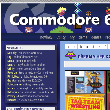
novinky
utility
hry
dema
dentra
re
#
a
b
c
d
e
f
NAVIGÁTOR
Novinky
- hlavně ze světa C64
PŘEBALY HER KA
Hry
- solidní databáze her
Dema
- pouze ta nejlepší
Dentra
- když stačí jeden soubor
Utility
- nejen pro práci a legraci
Recenze
- trocha textu o všem možném
PC Software
- když to nejde na C64
Grafika
- ne vždy jen 320x200
Fotogalerie
- důkazy nejen z akcí
Intra
- ty začátky! ... a mnohdy několik
Reklama
- na ticho dňies .. a na hry taky
Covery
- diskety zabalené v obrázku
Diskuze
- o všem, o ničem a tak
POSLEDNÍCH 10 Z DISKUZE