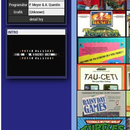
Programátor
P. Meyer & A. Quentin
Grafik
(Unknown)
detail hry
INTRO