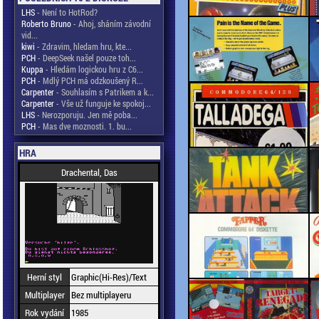
LHS
- Není to HotRod?
Roberto Bruno
- Ahoj, sháním závodní
vid...
kiwi
- Zdravim, hledam hru, kte...
PCH
- DeepSeek našel pouze toh...
Kuppa
- Hledám logickou hru z C6...
PCH
- Mdlý PCH má odzkoušený R...
Carpenter
- Souhlasím s Patrikem a k...
Carpenter
- Vše už funguje ke spokoj...
LHS
- Nerozporuju. Jen mě poba...
PCH
- Mas dve moznosti. 1. bu...
HRA
Drachental, Das
Herní styl
Graphic(Hi-Res)/Text
Multiplayer
Bez multiplayeru
Rok vydání
1985