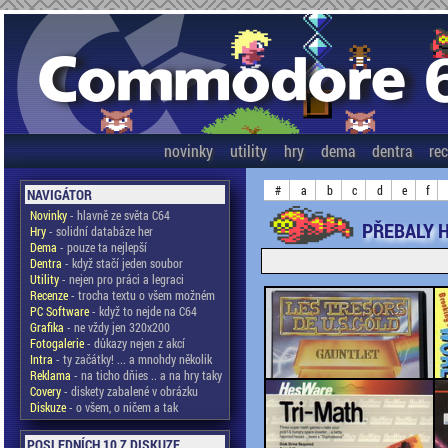
novinky
utility
hry
dema
dentra
re
#
a
b
c
d
e
f
NAVIGÁTOR
Novinky
- hlavně ze světa C64
PŘEBALY H
Hry
- solidní databáze her
Dema
- pouze ta nejlepší
Dentra
- když stačí jeden soubor
Utility
- nejen pro práci a legraci
Recenze
- trocha textu o všem možném
PC Software
- když to nejde na C64
Grafika
- ne vždy jen 320x200
Fotogalerie
- důkazy nejen z akcí
Intra
- ty začátky! ... a mnohdy několik
Reklama
- na ticho dňies .. a na hry taky
Covery
- diskety zabalené v obrázku
Diskuze
- o všem, o ničem a tak
POSLEDNÍCH 10 Z DISKUZE