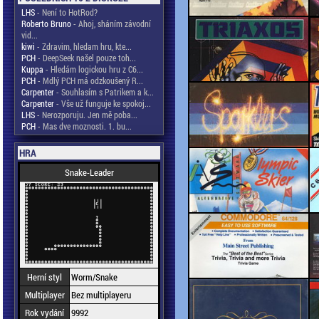
LHS
- Není to HotRod?
Roberto Bruno
- Ahoj, sháním závodní
vid...
kiwi
- Zdravim, hledam hru, kte...
PCH
- DeepSeek našel pouze toh...
Kuppa
- Hledám logickou hru z C6...
PCH
- Mdlý PCH má odzkoušený R...
Carpenter
- Souhlasím s Patrikem a k...
Carpenter
- Vše už funguje ke spokoj...
LHS
- Nerozporuju. Jen mě poba...
PCH
- Mas dve moznosti. 1. bu...
HRA
Snake-Leader
Herní styl
Worm/Snake
Multiplayer
Bez multiplayeru
Rok vydání
9992