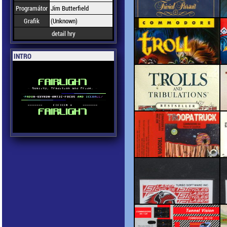
Programátor
Jim Butterfield
Grafik
(Unknown)
detail hry
INTRO