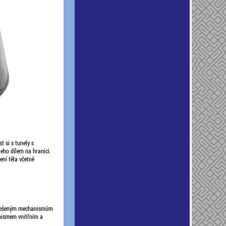
t si s tunely s
jeho dílem na hranici.
ení těla včetně
evyřešeným mechanismům
anismem vnitřním a