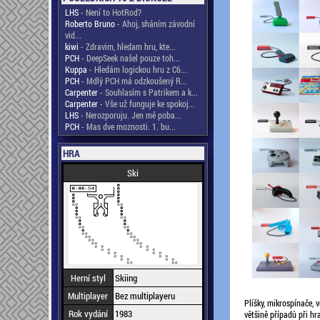
LHS
- Není to HotRod?
Roberto Bruno
- Ahoj, sháním závodní
vid...
kiwi
- Zdravim, hledam hru, kte...
PCH
- DeepSeek našel pouze toh...
Kuppa
- Hledám logickou hru z C6...
PCH
- Mdlý PCH má odzkoušený R...
Carpenter
- Souhlasím s Patrikem a k...
Carpenter
- Vše už funguje ke spokoj...
LHS
- Nerozporuju. Jen mě poba...
PCH
- Mas dve moznosti. 1. bu...
HRA
Ski
Herní styl
Skiing
Multiplayer
Bez multiplayeru
Plíšky, mikrospínače, 
Rok vydání
1983
většině případů při h