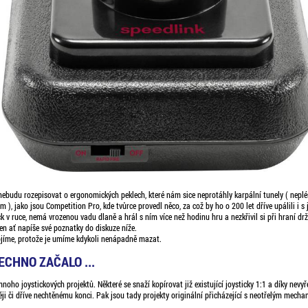
 nebudu rozepisovat o ergonomických peklech, které nám sice neprotáhly karpální tunely ( neplés
 ), jako jsou Competition Pro, kde tvůrce provedl něco, za což by ho o 200 let dříve upálili i s 
ck v ruce, nemá vrozenou vadu dlaně a hrál s ním více než hodinu hru a nezkřivil si při hraní drž
en ať napíše své poznatky do diskuze níže.
jíme, protože je umíme kdykoli nenápadně mazat.
ECHNO ZAČALO ...
mnoho joystickových projektů. Některé se snaží kopírovat již existující joysticky 1:1 a díky n
ji či dříve nechtěnému konci. Pak jsou tady projekty originální přicházející s neotřelým mech