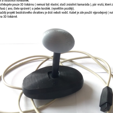
in a ostatních hovadinek.
otřebujete pouze 3D tiskárnu ( nemusí být vlastní, stačí znásilnit kamaráda ), pár vrutů, které
asů ( ano, čtete správně ) a jeden korálek. (vysvětlím později).
ždý projekt bezdrátového chrakteru je drát neboli vodič. Kabel je zde použit výprodejový ( nutn
na 3D tiskárně.