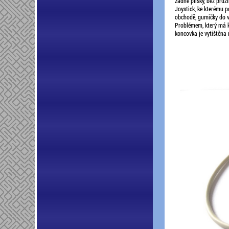
žádné plíšky, bez pruž
Joystick, ke kterému p
obchodě, gumičky do vl
Problémem, který má ka
koncovka je vytištěna 