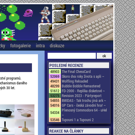
zky
fotogalerie
intra
diskuze
POSLEDNÍ RECENZE
48903
The Final ChessCard
52069
Skoro dva roky života s apli ~
žství programů.
49431
Wolfling Reloaded
 mechanismus daného
48299
Bubble Bobble Remastered
ých 30 let.
51612
FD-2000 - Replika disketové ~
53275
Revision 2023 - Pártyreport
54855
8MIDAS - Tak trochu jiná ark ~
54016
GP Cars - česká závodní hra! ~
Přenosný Commodore 64 - uHel
54334
~
53546
Tupouni 1 a Tupouni 2
REAKCE NA ČLÁNKY