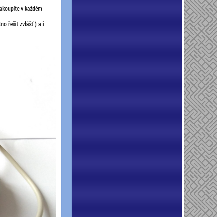
 zakoupíte v každém
o řešit zvlášť ) a i