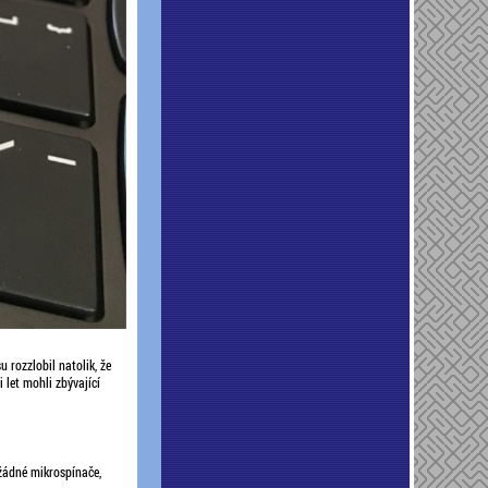
u rozzlobil natolik, že
 let mohli zbývající
 žádné mikrospínače,