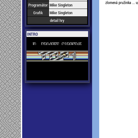
zlomená pružinka ... up
Programátor
Mike Singleton
Grafik
Mike Singleton
detail hry
INTRO