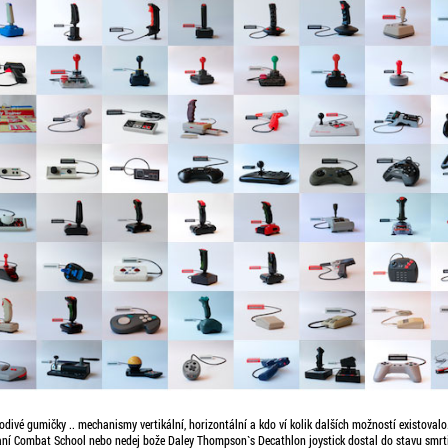
vodivé gumičky .. mechanismy vertikální, horizontální a kdo ví kolik dalších možností existovalo.
raní Combat School nebo nedej bože Daley Thompson`s Decathlon joystick dostal do stavu smrt