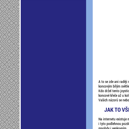
A to se zde ani raději
koncovým bílým světlem
Kdo držel tento joysti
koncové křeče až u kol
Vašich názorů se nebo
JAK TO VŠ
Na internetu existuje 
i tyto podlehnou pozdě
mnohdy i venkovním.