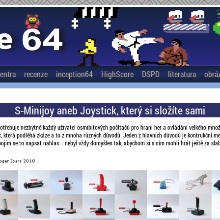
entra
recenze
inception64
HighScore
DSPD
literatura
obrá
S-Minijoy aneb Joystick, který si složíte sami
 potřebuje nezbytně každý uživatel osmibitových počítačů pro hraní her a ovládání velkého mno
věc, která podléhá zkáze a to z mnoha různých důvodů. Jeden z hlavních důvodů je kontrukční
nebojím se to napsat nahlas .. nebyl vždy domyšlen tak, abychom si s ním mohli hrát ještě za slab