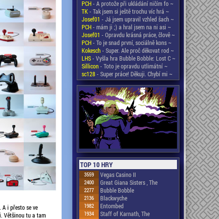
PCH
- A protože při ukládání ničím fo ~
TK
- Tak jsem si ještě trochu víc hrá ~
Josef01
- Já jsem upravil vzhled šach ~
PCH
- mám ji ;) a hral jsem na ni asi ~
Josef01
- Opravdu krásná práce, člově ~
PCH
- To je snad první, sociálně kons ~
Kokesch
- Super. Ale proč děkovat rod ~
LHS
- Vyšla hra Bubble Bobble: Lost C ~
Sillicon
- Toto je opravdu utlimátní ~
sc128
- Super práce! Děkuji. Chybí mi ~
TOP 10 HRY
3559
Vegas Casino II
2400
Great Giana Sisters , The
2277
Bubble Bobble
2136
Blackwyche
1982
Entombed
 A i přesto se ve
1934
Staff of Karnath, The
i. Většinou tu a tam