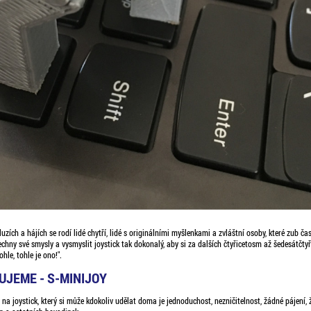
luzích a hájích se rodí lidé chytří, lidé s originálními myšlenkami a zvláštní osoby, které zub čas
echny své smysly a vysmyslit joystick tak dokonalý, aby si za dalších čtyřicetosm až šedesátčtyři
ohle, tohle je ono!".
JEME - S-MINIJOY
a joystick, který si může kdokoliv udělat doma je jednoduchost, nezničitelnost, žádné pájení,