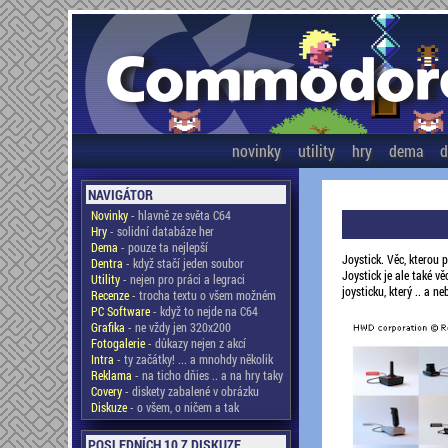
novinky
utility
hry
dema
d
NAVIGÁTOR
Novinky
- hlavně ze světa C64
Hry
- solidní databáze her
Dema
- pouze ta nejlepší
Joystick. Věc, kterou
Dentra
- když stačí jeden soubor
Joystick je ale také 
Utility
- nejen pro práci a legraci
joysticku, který .. a 
Recenze
- trocha textu o všem možném
PC Software
- když to nejde na C64
Grafika
- ne vždy jen 320x200
Fotogalerie
- důkazy nejen z akcí
Intra
- ty začátky! ... a mnohdy několik
Reklama
- na ticho dňies .. a na hry taky
Covery
- diskety zabalené v obrázku
Diskuze
- o všem, o ničem a tak
POSLEDNÍCH 10 Z DISKUZE