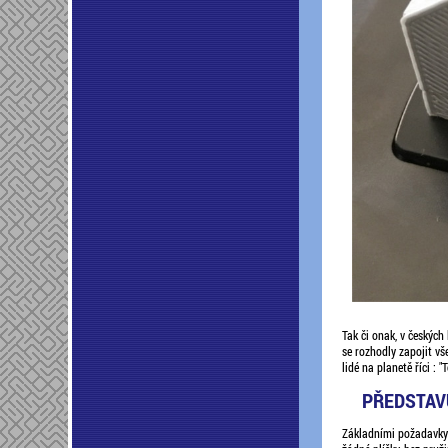
Tak či onak, v českých 
se rozhodly zapojit vš
lidé na planetě říci : "T
PŘEDSTAVU
Základními požadavky n