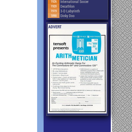
1926
International Soccer
1920
Decathlon
1919
3-D Labyrinth
1890
Dinky Doo
ADVERT