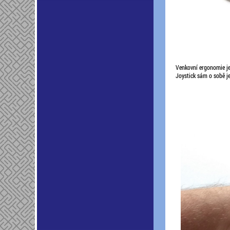
Venkovní ergonomie je
Joystick sám o sobě j