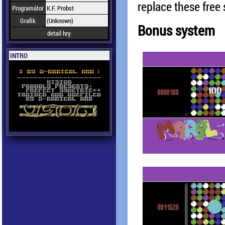
replace these free
Programátor
K.F. Probst
Grafik
(Unknown)
Bonus system
detail hry
INTRO