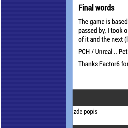
Final words
The game is based 
passed by, I took 
of it and the next 
PCH / Unreal .. Pe
Thanks Factor6 for 