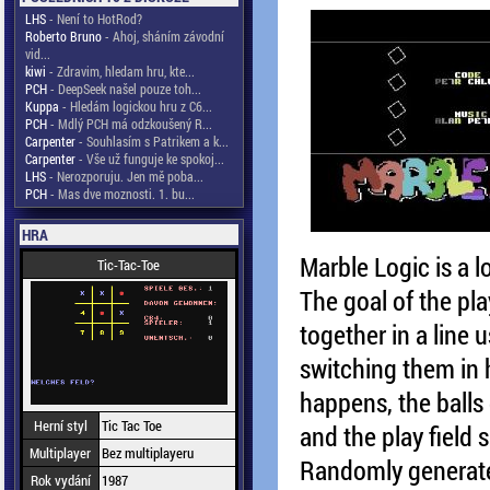
LHS
- Není to HotRod?
Roberto Bruno
- Ahoj, sháním závodní
vid...
kiwi
- Zdravim, hledam hru, kte...
PCH
- DeepSeek našel pouze toh...
Kuppa
- Hledám logickou hru z C6...
PCH
- Mdlý PCH má odzkoušený R...
Carpenter
- Souhlasím s Patrikem a k...
Carpenter
- Vše už funguje ke spokoj...
LHS
- Nerozporuju. Jen mě poba...
PCH
- Mas dve moznosti. 1. bu...
HRA
Marble Logic is a l
Tic-Tac-Toe
The goal of the pla
together in a line 
switching them in h
happens, the balls
Herní styl
Tic Tac Toe
and the play field s
Multiplayer
Bez multiplayeru
Randomly generate
Rok vydání
1987