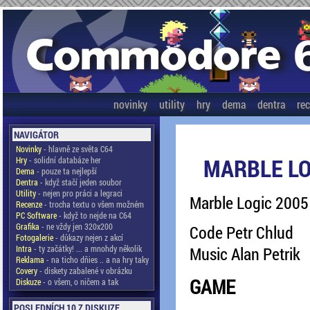
novinky
utility
hry
dema
dentra
re
NAVIGÁTOR
Novinky
- hlavně ze světa C64
MARBLE LO
Hry
- solidní databáze her
Dema
- pouze ta nejlepší
Dentra
- když stačí jeden soubor
Utility
- nejen pro práci a legraci
Marble Logic 2005
Recenze
- trocha textu o všem možném
PC Software
- když to nejde na C64
Grafika
- ne vždy jen 320x200
Code Petr Chlud
Fotogalerie
- důkazy nejen z akcí
Intra
- ty začátky! ... a mnohdy několik
Music Alan Petrik
Reklama
- na ticho dňies .. a na hry taky
Covery
- diskety zabalené v obrázku
GAME
Diskuze
- o všem, o ničem a tak
POSLEDNÍCH 10 Z DISKUZE