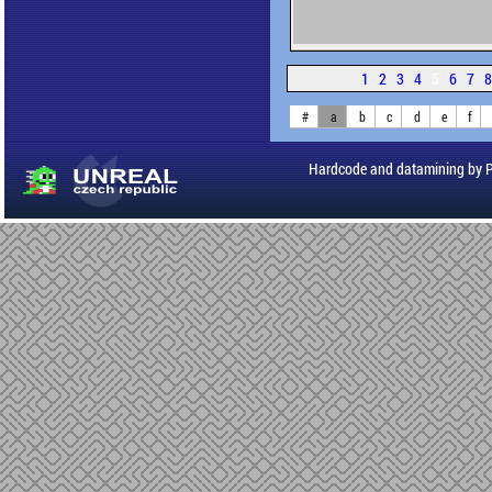
1
2
3
4
5
6
7
#
a
b
c
d
e
f
Hardcode and datamining by 