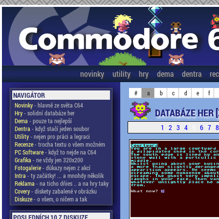
novinky
utility
hry
dema
dentra
re
#
a
b
c
d
e
f
NAVIGÁTOR
Novinky
- hlavně ze světa C64
DATABÁZE HER [
Hry
- solidní databáze her
Dema
- pouze ta nejlepší
1
2
3
4
5
6
7
Dentra
- když stačí jeden soubor
Utility
- nejen pro práci a legraci
Recenze
- trocha textu o všem možném
PC Software
- když to nejde na C64
Grafika
- ne vždy jen 320x200
Fotogalerie
- důkazy nejen z akcí
Intra
- ty začátky! ... a mnohdy několik
Reklama
- na ticho dňies .. a na hry taky
Covery
- diskety zabalené v obrázku
Diskuze
- o všem, o ničem a tak
POSLEDNÍCH 10 Z DISKUZE