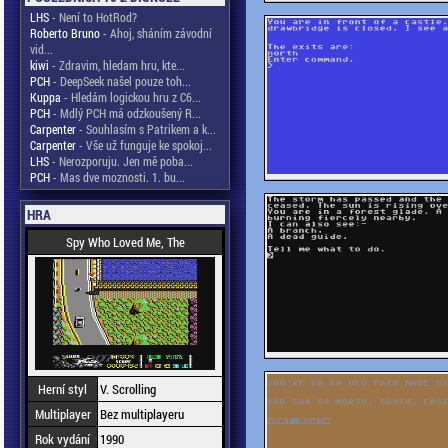
LHS
- Není to HotRod?
Roberto Bruno
- Ahoj, sháním závodní
vid...
kiwi
- Zdravim, hledam hru, kte...
PCH
- DeepSeek našel pouze toh...
Kuppa
- Hledám logickou hru z C6...
PCH
- Mdlý PCH má odzkoušený R...
Carpenter
- Souhlasím s Patrikem a k...
Carpenter
- Vše už funguje ke spokoj...
LHS
- Nerozporuju. Jen mě poba...
PCH
- Mas dve moznosti. 1. bu...
HRA
Spy Who Loved Me, The
Herní styl
V. Scrolling
Multiplayer
Bez multiplayeru
Rok vydání
1990