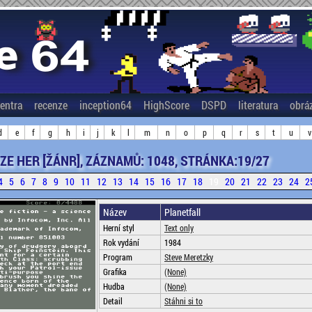
entra
recenze
inception64
HighScore
DSPD
literatura
obrá
d
e
f
g
h
i
j
k
l
m
n
o
p
q
r
s
t
u
v
ZE HER [ŽÁNR], ZÁZNAMŮ: 1048, STRÁNKA:19/27
4
5
6
7
8
9
10
11
12
13
14
15
16
17
18
19
20
21
22
23
24
2
Název
Planetfall
Herní styl
Text only
Rok vydání
1984
Program
Steve Meretzky
Grafika
(None)
Hudba
(None)
Detail
Stáhni si to