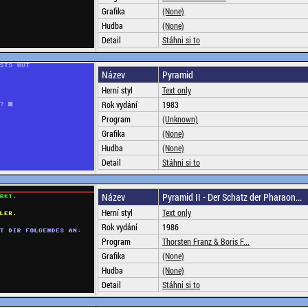
Grafika
(None)
Hudba
(None)
Detail
Stáhni si to
Název
Pyramid
Herní styl
Text only
Rok vydání
1983
Program
(Unknown)
Grafika
(None)
Hudba
(None)
Detail
Stáhni si to
Název
Pyramid II - Der Schatz der Pharaon...
Herní styl
Text only
Rok vydání
1986
Program
Thorsten Franz & Boris F...
Grafika
(None)
Hudba
(None)
Detail
Stáhni si to