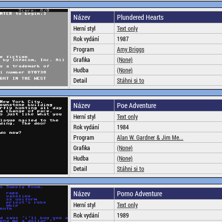
Název
Plundered Hearts
Herní styl
Text only
Rok vydání
1987
Program
Amy Briggs
Grafika
(None)
Hudba
(None)
Detail
Stáhni si to
Název
Poe Adventure
Herní styl
Text only
Rok vydání
1984
Program
Alan W. Gardner & Jim Me...
Grafika
(None)
Hudba
(None)
Detail
Stáhni si to
Název
Porno Adventure
Herní styl
Text only
Rok vydání
1989