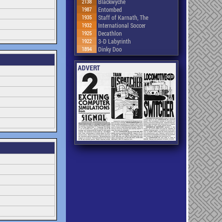
2138
Blackwyche
1987
Entombed
1935
Staff of Karnath, The
1932
International Soccer
1925
Decathlon
1922
3-D Labyrinth
1894
Dinky Doo
ADVERT