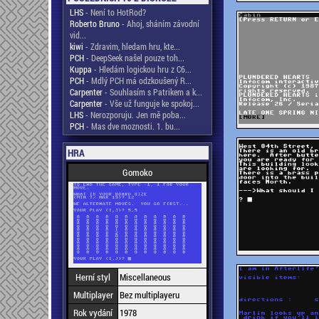
LHS
- Není to HotRod?
Roberto Bruno
- Ahoj, sháním závodní
vid...
kiwi
- Zdravim, hledam hru, kte...
PCH
- DeepSeek našel pouze toh...
Kuppa
- Hledám logickou hru z C6...
PCH
- Mdlý PCH má odzkoušený R...
Carpenter
- Souhlasím s Patrikem a k...
Carpenter
- Vše už funguje ke spokoj...
LHS
- Nerozporuju. Jen mě poba...
PCH
- Mas dve moznosti. 1. bu...
HRA
Gomoko
Herní styl
Miscellaneous
Multiplayer
Bez multiplayeru
Rok vydání
1978