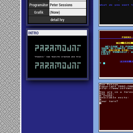
Programátor
Peter Sessions
Grafik
(None)
detail hry
INTRO