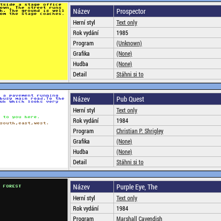
Název
Prospector
Herní styl
Text only
Rok vydání
1985
Program
(Unknown)
Grafika
(None)
Hudba
(None)
Detail
Stáhni si to
Název
Pub Quest
Herní styl
Text only
Rok vydání
1984
Program
Christian P. Shrigley
Grafika
(None)
Hudba
(None)
Detail
Stáhni si to
Název
Purple Eye, The
Herní styl
Text only
Rok vydání
1984
Program
Marshall Cavendish