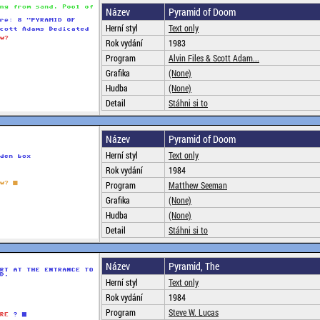
Název
Pyramid of Doom
Herní styl
Text only
Rok vydání
1983
Program
Alvin Files & Scott Adam...
Grafika
(None)
Hudba
(None)
Detail
Stáhni si to
Název
Pyramid of Doom
Herní styl
Text only
Rok vydání
1984
Program
Matthew Seeman
Grafika
(None)
Hudba
(None)
Detail
Stáhni si to
Název
Pyramid, The
Herní styl
Text only
Rok vydání
1984
Program
Steve W. Lucas