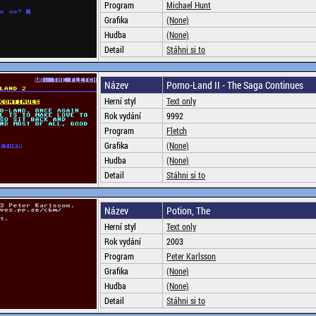
Program
Michael Hunt
Grafika
(None)
Hudba
(None)
Detail
Stáhni si to
Název
Porno-Land II - The Saga Continues
Herní styl
Text only
Rok vydání
9992
Program
Fletch
Grafika
(None)
Hudba
(None)
Detail
Stáhni si to
Název
Potion, The
Herní styl
Text only
Rok vydání
2003
Program
Peter Karlsson
Grafika
(None)
Hudba
(None)
Detail
Stáhni si to