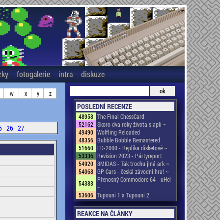
zky
fotogalerie
intra
diskuze
w
x
y
z
POSLEDNÍ RECENZE
48958
The Final ChessCard
52162
Skoro dva roky života s apli ~
5
26
27
49490
Wolfling Reloaded
48356
Bubble Bobble Remastered
51660
FD-2000 - Replika disketové ~
53336
Revision 2023 - Pártyreport
54920
8MIDAS - Tak trochu jiná ark ~
54068
GP Cars - česká závodní hra! ~
Přenosný Commodore 64 - uHel
54383
~
53606
Tupouni 1 a Tupouni 2
REAKCE NA ČLÁNKY