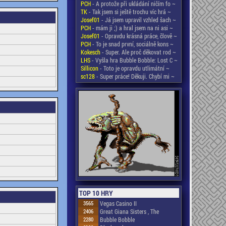
PCH
- A protože při ukládání ničím fo ~
TK
- Tak jsem si ještě trochu víc hrá ~
Josef01
- Já jsem upravil vzhled šach ~
PCH
- mám ji ;) a hral jsem na ni asi ~
Josef01
- Opravdu krásná práce, člově ~
PCH
- To je snad první, sociálně kons ~
Kokesch
- Super. Ale proč děkovat rod ~
LHS
- Vyšla hra Bubble Bobble: Lost C ~
Sillicon
- Toto je opravdu utlimátní ~
sc128
- Super práce! Děkuji. Chybí mi ~
TOP 10 HRY
3565
Vegas Casino II
2406
Great Giana Sisters , The
2280
Bubble Bobble