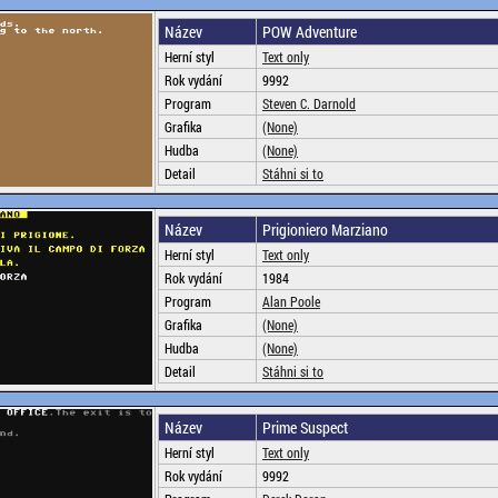
Název
POW Adventure
Herní styl
Text only
Rok vydání
9992
Program
Steven C. Darnold
Grafika
(None)
Hudba
(None)
Detail
Stáhni si to
Název
Prigioniero Marziano
Herní styl
Text only
Rok vydání
1984
Program
Alan Poole
Grafika
(None)
Hudba
(None)
Detail
Stáhni si to
Název
Prime Suspect
Herní styl
Text only
Rok vydání
9992