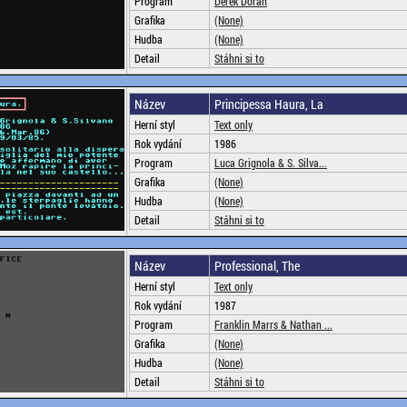
Program
Derek Doran
Grafika
(None)
Hudba
(None)
Detail
Stáhni si to
Název
Principessa Haura, La
Herní styl
Text only
Rok vydání
1986
Program
Luca Grignola & S. Silva...
Grafika
(None)
Hudba
(None)
Detail
Stáhni si to
Název
Professional, The
Herní styl
Text only
Rok vydání
1987
Program
Franklin Marrs & Nathan ...
Grafika
(None)
Hudba
(None)
Detail
Stáhni si to