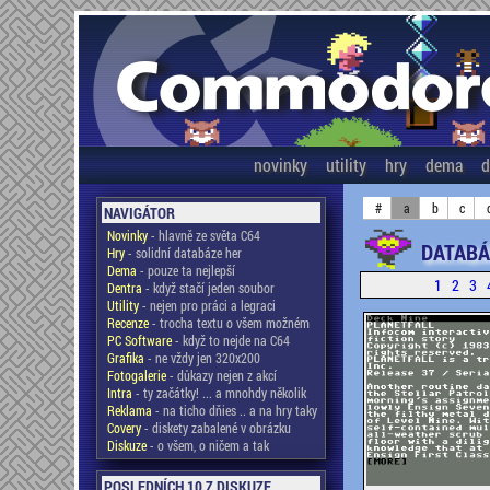
novinky
utility
hry
dema
d
#
a
b
c
NAVIGÁTOR
Novinky
- hlavně ze světa C64
DATABÁ
Hry
- solidní databáze her
Dema
- pouze ta nejlepší
1
2
3
Dentra
- když stačí jeden soubor
Utility
- nejen pro práci a legraci
Recenze
- trocha textu o všem možném
PC Software
- když to nejde na C64
Grafika
- ne vždy jen 320x200
Fotogalerie
- důkazy nejen z akcí
Intra
- ty začátky! ... a mnohdy několik
Reklama
- na ticho dňies .. a na hry taky
Covery
- diskety zabalené v obrázku
Diskuze
- o všem, o ničem a tak
POSLEDNÍCH 10 Z DISKUZE