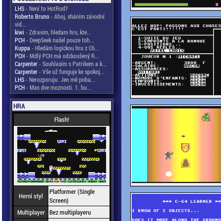
LHS
- Není to HotRod?
Roberto Bruno
- Ahoj, sháním závodní
vid...
kiwi
- Zdravim, hledam hru, kte...
PCH
- DeepSeek našel pouze toh...
Kuppa
- Hledám logickou hru z C6...
PCH
- Mdlý PCH má odzkoušený R...
Carpenter
- Souhlasím s Patrikem a k...
Carpenter
- Vše už funguje ke spokoj...
LHS
- Nerozporuju. Jen mě poba...
PCH
- Mas dve moznosti. 1. bu...
HRA
Flash!
Platformer (Single
Herní styl
Screen)
Multiplayer
Bez multiplayeru