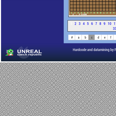
1
2
3
4
5
6
7
8
9
10
1
3
#
a
b
c
d
e
f
Hardcode and datamining by 