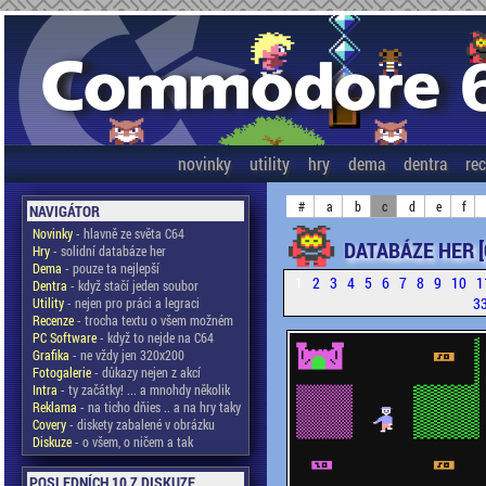
novinky
utility
hry
dema
dentra
re
#
a
b
c
d
e
f
NAVIGÁTOR
Novinky
- hlavně ze světa C64
DATABÁZE HER [
Hry
- solidní databáze her
Dema
- pouze ta nejlepší
1
2
3
4
5
6
7
8
9
10
1
Dentra
- když stačí jeden soubor
3
Utility
- nejen pro práci a legraci
Recenze
- trocha textu o všem možném
PC Software
- když to nejde na C64
Grafika
- ne vždy jen 320x200
Fotogalerie
- důkazy nejen z akcí
Intra
- ty začátky! ... a mnohdy několik
Reklama
- na ticho dňies .. a na hry taky
Covery
- diskety zabalené v obrázku
Diskuze
- o všem, o ničem a tak
POSLEDNÍCH 10 Z DISKUZE