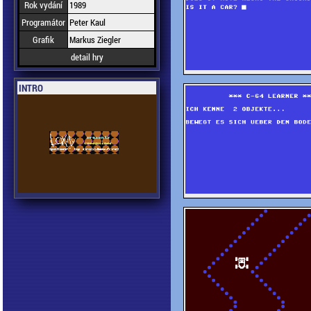
Rok vydání
1989
Programátor
Peter Kaul
Grafik
Markus Ziegler
detail hry
INTRO