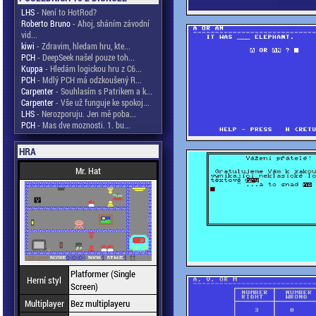
LHS
- Není to HotRod?
Roberto Bruno
- Ahoj, sháním závodní
vid...
kiwi
- Zdravim, hledam hru, kte...
PCH
- DeepSeek našel pouze toh...
Kuppa
- Hledám logickou hru z C6...
PCH
- Mdlý PCH má odzkoušený R...
Carpenter
- Souhlasím s Patrikem a k...
Carpenter
- Vše už funguje ke spokoj...
LHS
- Nerozporuju. Jen mě poba...
PCH
- Mas dve moznosti. 1. bu...
HRA
Mr. Hat
Platformer (Single
Herní styl
Screen)
Multiplayer
Bez multiplayeru