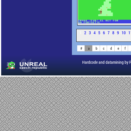
1
2
3
4
5
6
7
8
9
10
1
#
a
b
c
d
e
f
Hardcode and datamining by 