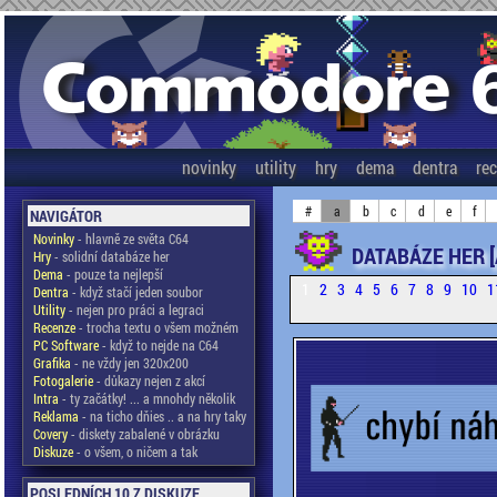
novinky
utility
hry
dema
dentra
re
#
a
b
c
d
e
f
NAVIGÁTOR
Novinky
- hlavně ze světa C64
DATABÁZE HER [
Hry
- solidní databáze her
Dema
- pouze ta nejlepší
1
2
3
4
5
6
7
8
9
10
1
Dentra
- když stačí jeden soubor
Utility
- nejen pro práci a legraci
Recenze
- trocha textu o všem možném
PC Software
- když to nejde na C64
Grafika
- ne vždy jen 320x200
Fotogalerie
- důkazy nejen z akcí
Intra
- ty začátky! ... a mnohdy několik
Reklama
- na ticho dňies .. a na hry taky
Covery
- diskety zabalené v obrázku
Diskuze
- o všem, o ničem a tak
POSLEDNÍCH 10 Z DISKUZE