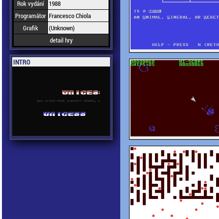
Rok vydání
1988
Programátor
Francesco Chiola
Grafik
(Unknown)
detail hry
INTRO