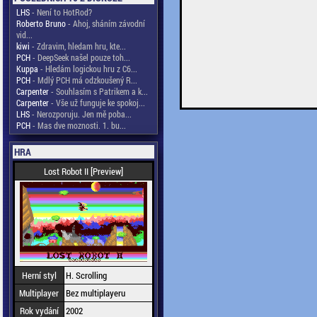
LHS
- Není to HotRod?
Roberto Bruno
- Ahoj, sháním závodní
vid...
kiwi
- Zdravim, hledam hru, kte...
PCH
- DeepSeek našel pouze toh...
Kuppa
- Hledám logickou hru z C6...
PCH
- Mdlý PCH má odzkoušený R...
Carpenter
- Souhlasím s Patrikem a k...
Carpenter
- Vše už funguje ke spokoj...
LHS
- Nerozporuju. Jen mě poba...
PCH
- Mas dve moznosti. 1. bu...
HRA
Lost Robot II [Preview]
Herní styl
H. Scrolling
Multiplayer
Bez multiplayeru
Rok vydání
2002