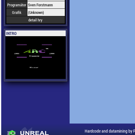
Programátor
Sven Forstmann
Grafik
(Unknown)
detail hry
INTRO
Hardcode and datamining by 