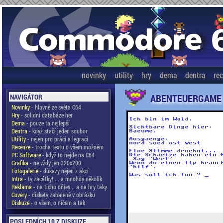
novinky
utility
hry
dema
dentra
re
ABENTEUERGAME
NAVIGÁTOR
Novinky
- hlavně ze světa C64
Hry
- solidní databáze her
Dema
- pouze ta nejlepší
Dentra
- když stačí jeden soubor
Utility
- nejen pro práci a legraci
Recenze
- trocha textu o všem možném
PC Software
- když to nejde na C64
Grafika
- ne vždy jen 320x200
Fotogalerie
- důkazy nejen z akcí
Intra
- ty začátky! ... a mnohdy několik
Reklama
- na ticho dňies .. a na hry taky
Covery
- diskety zabalené v obrázku
Diskuze
- o všem, o ničem a tak
POSLEDNÍCH 10 Z DISKUZE