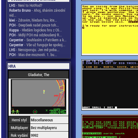
LHS
- Není to HotRod?
Roberto Bruno
- Ahoj, sháním závodní
vid...
kiwi
- Zdravim, hledam hru, kte...
PCH
- DeepSeek našel pouze toh...
Kuppa
- Hledám logickou hru z C6...
PCH
- Mdlý PCH má odzkoušený R...
Carpenter
- Souhlasím s Patrikem a k...
Carpenter
- Vše už funguje ke spokoj...
LHS
- Nerozporuju. Jen mě poba...
PCH
- Mas dve moznosti. 1. bu...
HRA
Gladiator, The
Herní styl
Miscellaneous
Multiplayer
Bez multiplayeru
Rok vydání
9992