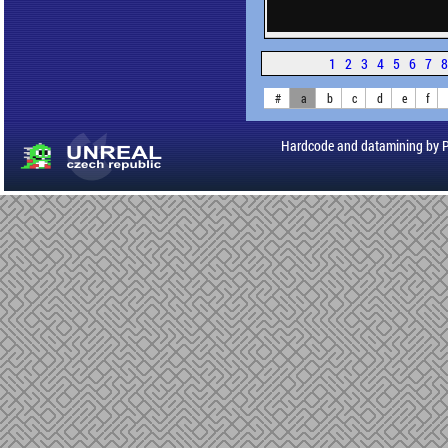
1
2
3
4
5
6
7
#
a
b
c
d
e
f
Hardcode and datamining by 