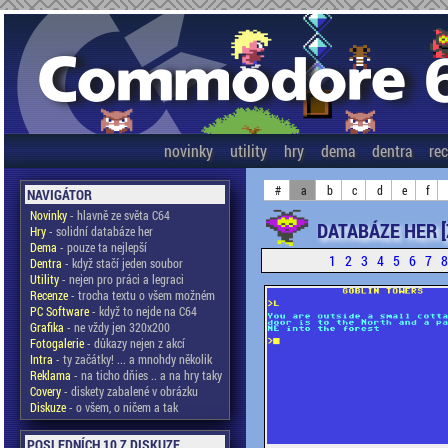
novinky
utility
hry
dema
dentra
re
#
a
b
c
d
e
f
NAVIGÁTOR
Novinky
- hlavně ze světa C64
DATABÁZE HER [
Hry
- solidní databáze her
Dema
- pouze ta nejlepší
1
2
3
4
5
6
7
Dentra
- když stačí jeden soubor
Utility
- nejen pro práci a legraci
Recenze
- trocha textu o všem možném
PC Software
- když to nejde na C64
Grafika
- ne vždy jen 320x200
Fotogalerie
- důkazy nejen z akcí
Intra
- ty začátky! ... a mnohdy několik
Reklama
- na ticho dňies .. a na hry taky
Covery
- diskety zabalené v obrázku
Diskuze
- o všem, o ničem a tak
POSLEDNÍCH 10 Z DISKUZE