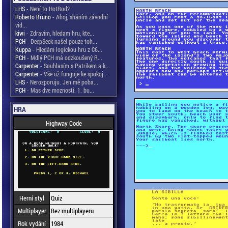
LHS
- Není to HotRod?
Roberto Bruno
- Ahoj, sháním závodní
vid...
kiwi
- Zdravim, hledam hru, kte...
PCH
- DeepSeek našel pouze toh...
Kuppa
- Hledám logickou hru z C6...
PCH
- Mdlý PCH má odzkoušený R...
Carpenter
- Souhlasím s Patrikem a k...
Carpenter
- Vše už funguje ke spokoj...
LHS
- Nerozporuju. Jen mě poba...
PCH
- Mas dve moznosti. 1. bu...
HRA
Highway Code
Herní styl
Quiz
Multiplayer
Bez multiplayeru
Rok vydání
1984