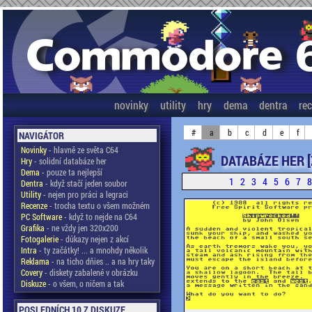
novinky
utility
hry
dema
dentra
re
#
a
b
c
d
e
f
NAVIGÁTOR
Novinky
- hlavně ze světa C64
DATABÁZE HER [
Hry
- solidní databáze her
Dema
- pouze ta nejlepší
1
2
3
4
5
6
7
Dentra
- když stačí jeden soubor
Utility
- nejen pro práci a legraci
Recenze
- trocha textu o všem možném
PC Software
- když to nejde na C64
Grafika
- ne vždy jen 320x200
Fotogalerie
- důkazy nejen z akcí
Intra
- ty začátky! ... a mnohdy několik
Reklama
- na ticho dňies .. a na hry taky
Covery
- diskety zabalené v obrázku
Diskuze
- o všem, o ničem a tak
POSLEDNÍCH 10 Z DISKUZE