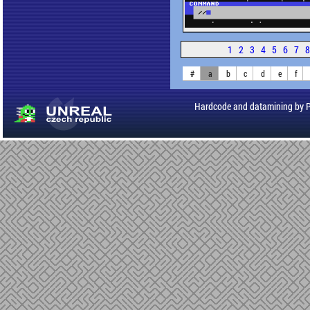
1
2
3
4
5
6
7
#
a
b
c
d
e
f
Hardcode and datamining by 