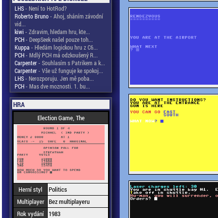
LHS
- Není to HotRod?
Roberto Bruno
- Ahoj, sháním závodní
vid...
kiwi
- Zdravim, hledam hru, kte...
PCH
- DeepSeek našel pouze toh...
Kuppa
- Hledám logickou hru z C6...
PCH
- Mdlý PCH má odzkoušený R...
Carpenter
- Souhlasím s Patrikem a k...
Carpenter
- Vše už funguje ke spokoj...
LHS
- Nerozporuju. Jen mě poba...
PCH
- Mas dve moznosti. 1. bu...
HRA
Election Game, The
Herní styl
Politics
Multiplayer
Bez multiplayeru
Rok vydání
1983