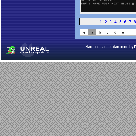
1
2
3
4
5
6
7
#
a
b
c
d
e
f
Hardcode and datamining by 