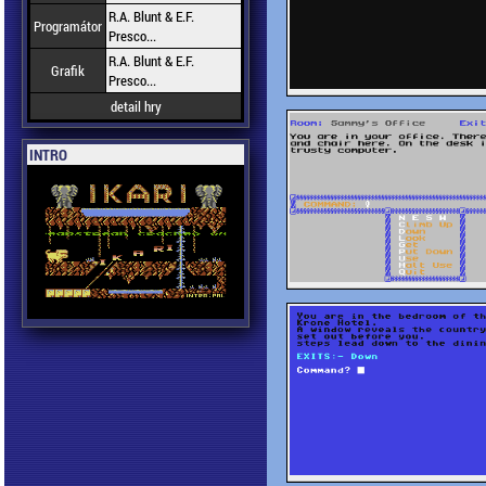
R.A. Blunt & E.F.
Programátor
Presco...
R.A. Blunt & E.F.
Grafik
Presco...
detail hry
INTRO