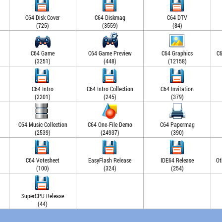
C64 Disk Cover
C64 Diskmag
C64 DTV
(725)
(3559)
(84)
C64 Game
C64 Game Preview
C64 Graphics
C6
(3251)
(448)
(12158)
C64 Intro
C64 Intro Collection
C64 Invitation
(2201)
(245)
(379)
C64 Music Collection
C64 One-File Demo
C64 Papermag
(2539)
(24937)
(390)
C64 Votesheet
EasyFlash Release
IDE64 Release
Ot
(100)
(324)
(254)
SuperCPU Release
(44)