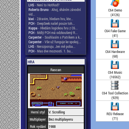
LHS
- Není to HotRod?
Roberto Bruno
- Ahoj, sháním závodní
C64 Demo
vid...
(4126)
kiwi
- Zdravim, hledam hru, kte...
PCH
- DeepSeek našel pouze toh...
Kuppa
- Hledám logickou hru z C6...
C64 Fake Game
PCH
- Mdlý PCH má odzkoušený R...
(41)
Carpenter
- Souhlasím s Patrikem a k...
Carpenter
- Vše už funguje ke spokoj...
LHS
- Nerozporuju. Jen mě poba...
PCH
- Mas dve moznosti. 1. bu...
C64 Hardware
(68)
HRA
Rascan
C64 Music
(16562)
C64 Tool Collection
(929)
Herní styl
V. Scrolling
REU Release
(71)
Multiplayer
Bez multiplayeru
Rok vydání
1988