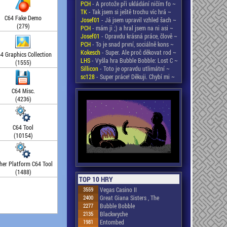
PCH
- A protože při ukládání ničím fo ~
TK
- Tak jsem si ještě trochu víc hrá ~
C64 Fake Demo
Josef01
- Já jsem upravil vzhled šach ~
(279)
PCH
- mám ji ;) a hral jsem na ni asi ~
Josef01
- Opravdu krásná práce, člově ~
PCH
- To je snad první, sociálně kons ~
Kokesch
- Super. Ale proč děkovat rod ~
4 Graphics Collection
LHS
- Vyšla hra Bubble Bobble: Lost C ~
(1555)
Sillicon
- Toto je opravdu utlimátní ~
sc128
- Super práce! Děkuji. Chybí mi ~
C64 Misc.
(4236)
C64 Tool
(10154)
her Platform C64 Tool
(1488)
TOP 10 HRY
3559
Vegas Casino II
2400
Great Giana Sisters , The
2277
Bubble Bobble
2135
Blackwyche
1981
Entombed