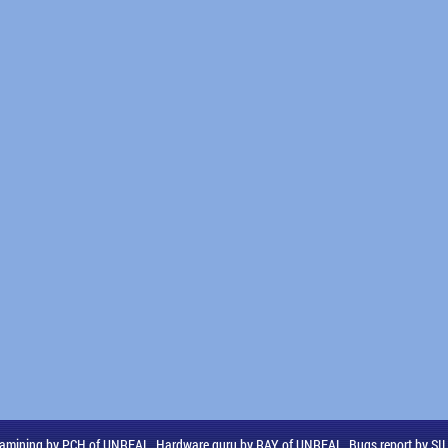
amining by PCH of UNREAL, Hardware guru by RAY of UNREAL, Bugs report by S