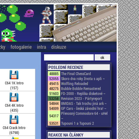
zky
fotogalerie
intra
diskuze
POSLEDNÍ RECENZE
48885
The Final ChessCard
52055
Skoro dva roky života s apli ~
C64 1K Intro
49415
Wolfling Reloaded
(157)
48275
Bubble Bobble Remastered
51603
FD-2000 - Replika disketové ~
53258
Revision 2023 - Pártyreport
54844
8MIDAS - Tak trochu jiná ark ~
C64 4K Intro
54009
GP Cars - česká závodní hra! ~
(435)
Přenosný Commodore 64 - uHel
54317
~
53531
Tupouni 1 a Tupouni 2
C64 Crack Intro
(6798)
REAKCE NA ČLÁNKY