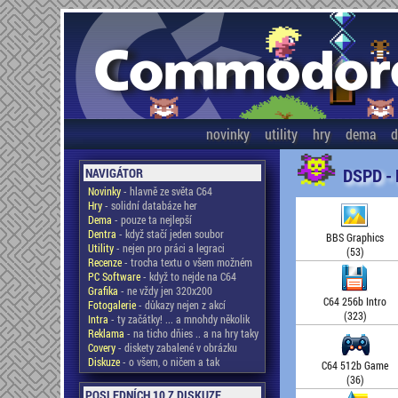
novinky
utility
hry
dema
d
DSPD -
NAVIGÁTOR
Novinky
- hlavně ze světa C64
Hry
- solidní databáze her
Dema
- pouze ta nejlepší
Dentra
- když stačí jeden soubor
BBS Graphics
Utility
- nejen pro práci a legraci
(53)
Recenze
- trocha textu o všem možném
PC Software
- když to nejde na C64
Grafika
- ne vždy jen 320x200
C64 256b Intro
Fotogalerie
- důkazy nejen z akcí
(323)
Intra
- ty začátky! ... a mnohdy několik
Reklama
- na ticho dňies .. a na hry taky
Covery
- diskety zabalené v obrázku
Diskuze
- o všem, o ničem a tak
C64 512b Game
(36)
POSLEDNÍCH 10 Z DISKUZE