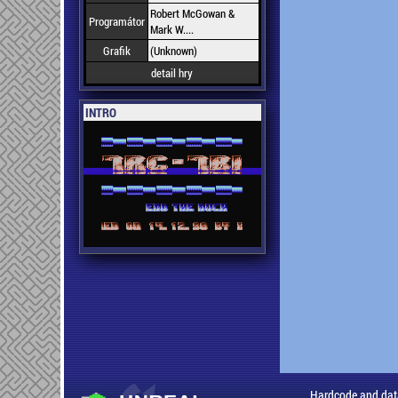
Robert McGowan &
Programátor
Mark W....
Grafik
(Unknown)
detail hry
INTRO
Hardcode and dat