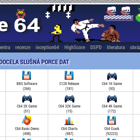
entra
recenze
inception64
HighScore
DSPD
literatura
obrá
 DOCELA SLUŠNÁ PORCE DAT
BBS Software
C128 Release
C64 1K Game
(266)
(181)
(93)
C64 2K Game
C64 32K Game
C64 4K Game
(51)
(15)
(172)
C64 Basic Demo
C64 Charts
C64 Crack
(498)
(987)
(92223)