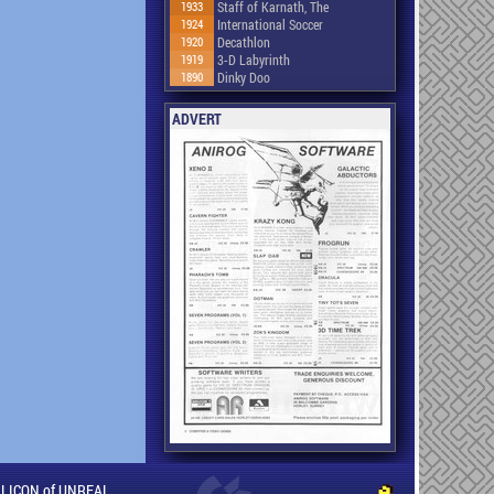
1933
Staff of Karnath, The
1924
International Soccer
1920
Decathlon
1919
3-D Labyrinth
1890
Dinky Doo
ADVERT
ILLICON of UNREAL