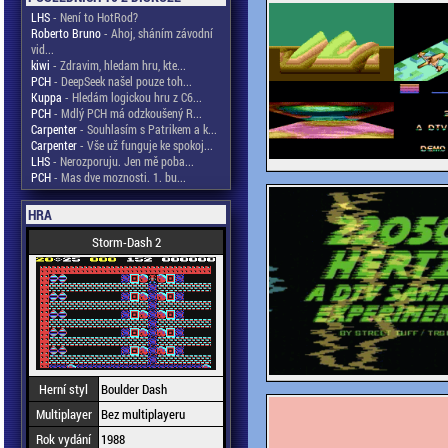
LHS
- Není to HotRod?
Roberto Bruno
- Ahoj, sháním závodní
vid...
kiwi
- Zdravim, hledam hru, kte...
PCH
- DeepSeek našel pouze toh...
Kuppa
- Hledám logickou hru z C6...
PCH
- Mdlý PCH má odzkoušený R...
Carpenter
- Souhlasím s Patrikem a k...
Carpenter
- Vše už funguje ke spokoj...
LHS
- Nerozporuju. Jen mě poba...
PCH
- Mas dve moznosti. 1. bu...
HRA
Storm-Dash 2
Herní styl
Boulder Dash
Multiplayer
Bez multiplayeru
Rok vydání
1988