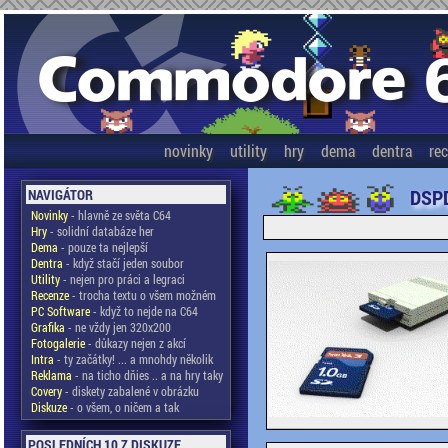
novinky
utility
hry
dema
dentra
re
DSPD
NAVIGÁTOR
Novinky
- hlavně ze světa C64
Hry
- solidní databáze her
Dema
- pouze ta nejlepší
Dentra
- když stačí jeden soubor
Utility
- nejen pro práci a legraci
Recenze
- trocha textu o všem možném
PC Software
- když to nejde na C64
Grafika
- ne vždy jen 320x200
Fotogalerie
- důkazy nejen z akcí
Intra
- ty začátky! ... a mnohdy několik
Reklama
- na ticho dňies .. a na hry taky
Covery
- diskety zabalené v obrázku
Diskuze
- o všem, o ničem a tak
POSLEDNÍCH 10 Z DISKUZE