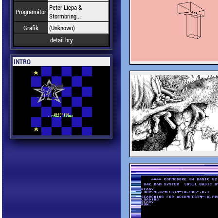
Peter Liepa &
Programátor
Stormbring...
Grafik
(Unknown)
detail hry
INTRO