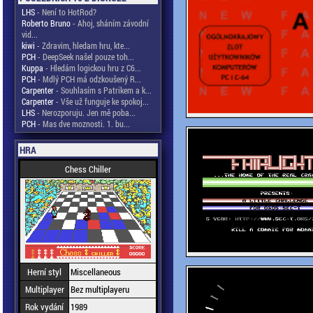
LHS
- Není to HotRod?
Roberto Bruno
- Ahoj, sháním závodní
vid...
kiwi
- Zdravim, hledam hru, kte...
PCH
- DeepSeek našel pouze toh...
Kuppa
- Hledám logickou hru z C6...
PCH
- Mdlý PCH má odzkoušený R...
Carpenter
- Souhlasím s Patrikem a k...
Carpenter
- Vše už funguje ke spokoj...
LHS
- Nerozporuju. Jen mě poba...
PCH
- Mas dve moznosti. 1. bu...
HRA
Chess Chiller
Herní styl
Miscellaneous
Multiplayer
Bez multiplayeru
Rok vydání
1989