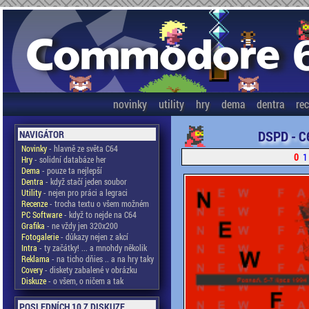
novinky
utility
hry
dema
dentra
re
DSPD - C
NAVIGÁTOR
Novinky
- hlavně ze světa C64
0
1
Hry
- solidní databáze her
Dema
- pouze ta nejlepší
Dentra
- když stačí jeden soubor
Utility
- nejen pro práci a legraci
Recenze
- trocha textu o všem možném
PC Software
- když to nejde na C64
Grafika
- ne vždy jen 320x200
Fotogalerie
- důkazy nejen z akcí
Intra
- ty začátky! ... a mnohdy několik
Reklama
- na ticho dňies .. a na hry taky
Covery
- diskety zabalené v obrázku
Diskuze
- o všem, o ničem a tak
POSLEDNÍCH 10 Z DISKUZE