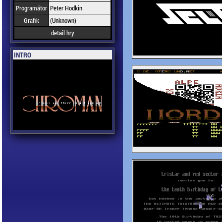
Programátor
Peter Hodkin
Grafik
(Unknown)
detail hry
INTRO