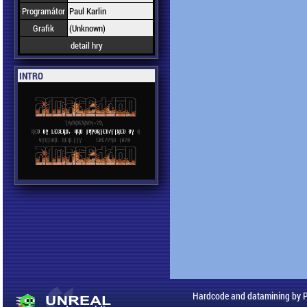
Programátor
Paul Karlin
Grafik
(Unknown)
detail hry
INTRO
Hardcode and datamining by 