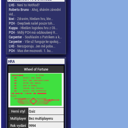
LHS
- Není to HotRod?
Roberto Bruno
- Ahoj, sháním závodní
vid...
kiwi
- Zdravim, hledam hru, kte...
PCH
- DeepSeek našel pouze toh...
Kuppa
- Hledám logickou hru z C6...
PCH
- Mdlý PCH má odzkoušený R...
Carpenter
- Souhlasím s Patrikem a k...
Carpenter
- Vše už funguje ke spokoj...
LHS
- Nerozporuju. Jen mě poba...
PCH
- Mas dve moznosti. 1. bu...
HRA
Wheel of Fortune
Herní styl
Quiz
Multiplayer
Bez multiplayeru
Rok vydání
9994