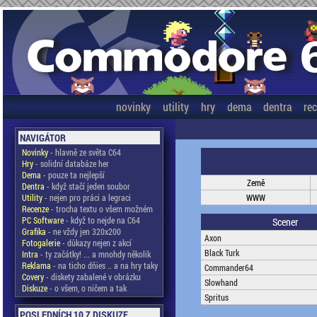
novinky
utility
hry
dema
dentra
re
NAVIGÁTOR
Novinky
- hlavně ze světa C64
Hry
- solidní databáze her
Dema
- pouze ta nejlepší
Země
Dentra
- když stačí jeden soubor
Utility
- nejen pro práci a legraci
WWW
Recenze
- trocha textu o všem možném
PC Software
- když to nejde na C64
Scener
Grafika
- ne vždy jen 320x200
Axon
Fotogalerie
- důkazy nejen z akcí
Black Turk
Intra
- ty začátky! ... a mnohdy několik
Reklama
- na ticho dňies .. a na hry taky
Commander64
Covery
- diskety zabalené v obrázku
Slowhand
Diskuze
- o všem, o ničem a tak
Spritus
POSLEDNÍCH 10 Z DISKUZE