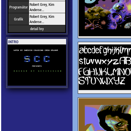
Robert Grey, Kim
Programátor
Anderse...
Robert Grey, Kim
Grafik
Anderse...
detail hry
INTRO