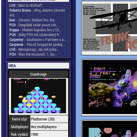
LHS
- Není to HotRod?
Roberto Bruno
- Ahoj, sháním závodní
vid...
kiwi
- Zdravim, hledam hru, kte...
PCH
- DeepSeek našel pouze toh...
Kuppa
- Hledám logickou hru z C6...
PCH
- Mdlý PCH má odzkoušený R...
Carpenter
- Souhlasím s Patrikem a k...
Carpenter
- Vše už funguje ke spokoj...
LHS
- Nerozporuju. Jen mě poba...
PCH
- Mas dve moznosti. 1. bu...
HRA
Quadrouge
Herní styl
Platformer (3D)
Multiplayer
Bez multiplayeru
Rok vydání
1990