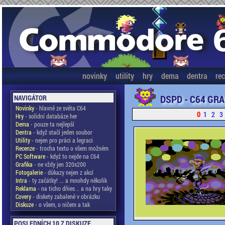
novinky
utility
hry
dema
dentra
re
DSPD - C64 GRA
NAVIGÁTOR
Novinky
- hlavně ze světa C64
0
1
2
3
Hry
- solidní databáze her
Dema
- pouze ta nejlepší
Dentra
- když stačí jeden soubor
Utility
- nejen pro práci a legraci
Recenze
- trocha textu o všem možném
PC Software
- když to nejde na C64
Grafika
- ne vždy jen 320x200
Fotogalerie
- důkazy nejen z akcí
Intra
- ty začátky! ... a mnohdy několik
Reklama
- na ticho dňies .. a na hry taky
Covery
- diskety zabalené v obrázku
Diskuze
- o všem, o ničem a tak
POSLEDNÍCH 10 Z DISKUZE