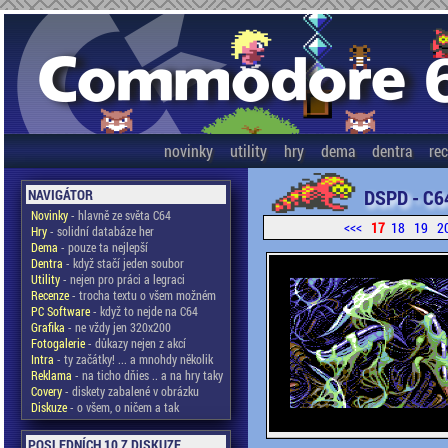
novinky
utility
hry
dema
dentra
re
DSPD - C6
NAVIGÁTOR
Novinky
- hlavně ze světa C64
<<<
17
18
19
2
Hry
- solidní databáze her
Dema
- pouze ta nejlepší
Dentra
- když stačí jeden soubor
Utility
- nejen pro práci a legraci
Recenze
- trocha textu o všem možném
PC Software
- když to nejde na C64
Grafika
- ne vždy jen 320x200
Fotogalerie
- důkazy nejen z akcí
Intra
- ty začátky! ... a mnohdy několik
Reklama
- na ticho dňies .. a na hry taky
Covery
- diskety zabalené v obrázku
Diskuze
- o všem, o ničem a tak
POSLEDNÍCH 10 Z DISKUZE