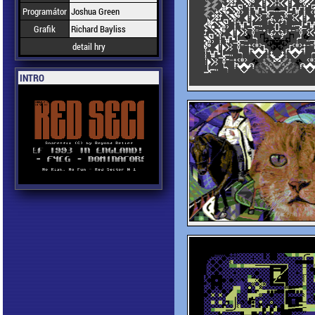
Programátor
Joshua Green
Grafik
Richard Bayliss
detail hry
INTRO