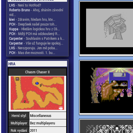
LHS
- Není to HotRod?
Roberto Bruno
- Ahoj, sháním závodní
vid...
kiwi
- Zdravim, hledam hru, kte...
PCH
- DeepSeek našel pouze toh...
Kuppa
- Hledám logickou hru z C6...
PCH
- Mdlý PCH má odzkoušený R...
Carpenter
- Souhlasím s Patrikem a k...
Carpenter
- Vše už funguje ke spokoj...
LHS
- Nerozporuju. Jen mě poba...
PCH
- Mas dve moznosti. 1. bu...
HRA
Chasm Chaser II
Herní styl
Miscellaneous
Multiplayer
Bez multiplayeru
Rok vydání
2011