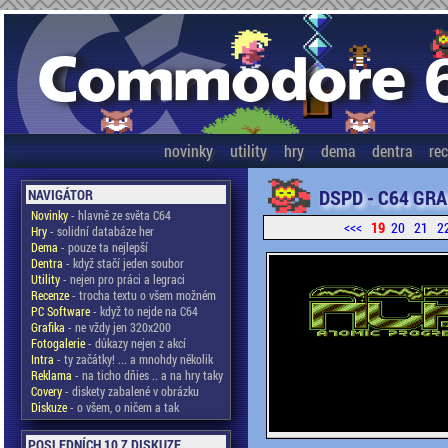
novinky
utility
hry
dema
dentra
re
DSPD - C64 GRA
NAVIGÁTOR
Novinky
- hlavně ze světa C64
<<<
19
20
21
2
Hry
- solidní databáze her
Dema
- pouze ta nejlepší
Dentra
- když stačí jeden soubor
Utility
- nejen pro práci a legraci
Recenze
- trocha textu o všem možném
PC Software
- když to nejde na C64
Grafika
- ne vždy jen 320x200
Fotogalerie
- důkazy nejen z akcí
Intra
- ty začátky! ... a mnohdy několik
Reklama
- na ticho dňies .. a na hry taky
Covery
- diskety zabalené v obrázku
Diskuze
- o všem, o ničem a tak
POSLEDNÍCH 10 Z DISKUZE