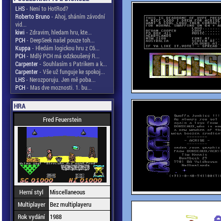
LHS
- Není to HotRod?
Roberto Bruno
- Ahoj, sháním závodní
vid...
kiwi
- Zdravim, hledam hru, kte...
PCH
- DeepSeek našel pouze toh...
Kuppa
- Hledám logickou hru z C6...
PCH
- Mdlý PCH má odzkoušený R...
Carpenter
- Souhlasím s Patrikem a k...
Carpenter
- Vše už funguje ke spokoj...
LHS
- Nerozporuju. Jen mě poba...
PCH
- Mas dve moznosti. 1. bu...
HRA
Fred Feuerstein
Herní styl
Miscellaneous
Multiplayer
Bez multiplayeru
Rok vydání
1988