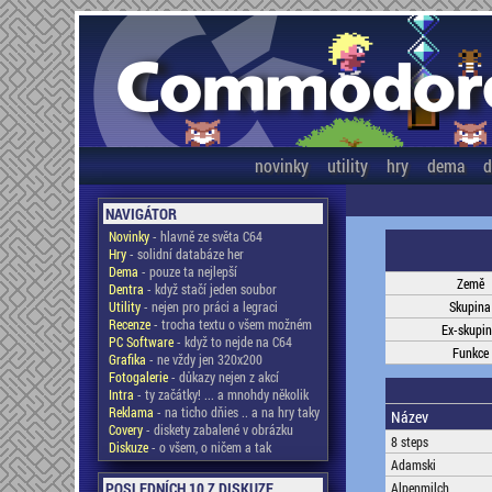
novinky
utility
hry
dema
d
NAVIGÁTOR
Novinky
- hlavně ze světa C64
Hry
- solidní databáze her
Dema
- pouze ta nejlepší
Země
Dentra
- když stačí jeden soubor
Utility
- nejen pro práci a legraci
Skupina
Recenze
- trocha textu o všem možném
Ex-skupi
PC Software
- když to nejde na C64
Funkce
Grafika
- ne vždy jen 320x200
Fotogalerie
- důkazy nejen z akcí
Intra
- ty začátky! ... a mnohdy několik
Reklama
- na ticho dňies .. a na hry taky
Název
Covery
- diskety zabalené v obrázku
8 steps
Diskuze
- o všem, o ničem a tak
Adamski
POSLEDNÍCH 10 Z DISKUZE
Alpenmilch