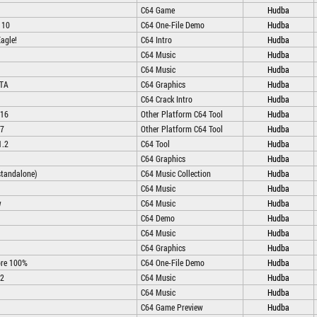
C64 Game
Hudba
 10
C64 One-File Demo
Hudba
agle!
C64 Intro
Hudba
C64 Music
Hudba
C64 Music
Hudba
ITA
C64 Graphics
Hudba
C64 Crack Intro
Hudba
.16
Other Platform C64 Tool
Hudba
.7
Other Platform C64 Tool
Hudba
1.2
C64 Tool
Hudba
C64 Graphics
Hudba
standalone)
C64 Music Collection
Hudba
C64 Music
Hudba
w
C64 Music
Hudba
C64 Demo
Hudba
C64 Music
Hudba
C64 Graphics
Hudba
re 100%
C64 One-File Demo
Hudba
 2
C64 Music
Hudba
C64 Music
Hudba
C64 Game Preview
Hudba