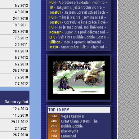
PCH
- A protože při ukládání ničím fo ~
6.7.2013
TK
- Tak jsem si ještě trochu víc hrá ~
4.3.2010
Josef01
- Já jsem upravil vzhled šach ~
PCH
- mám ji ;) a hral jsem na ni asi ~
24.4.2010
Josef01
- Opravdu krásná práce, člově ~
19.3.2011
PCH
- To je snad první, sociálně kons ~
23.3.2010
Kokesch
- Super. Ale proč děkovat rod ~
LHS
- Vyšla hra Bubble Bobble: Lost C ~
7.5.2012
Sillicon
- Toto je opravdu utlimátní ~
2.6.2011
sc128
- Super práce! Děkuji. Chybí mi ~
18.1.2013
6.7.2013
6.7.2013
26.7.2010
17.7.2010
7.7.2012
Datum vydání
12.4.2013
TOP 10 HRY
11.5.2010
3562
Vegas Casino II
2402
Great Giana Sisters , The
29.11.2012
2279
Bubble Bobble
2.4.2021
2138
Blackwyche
26.7.2010
1984
Entombed