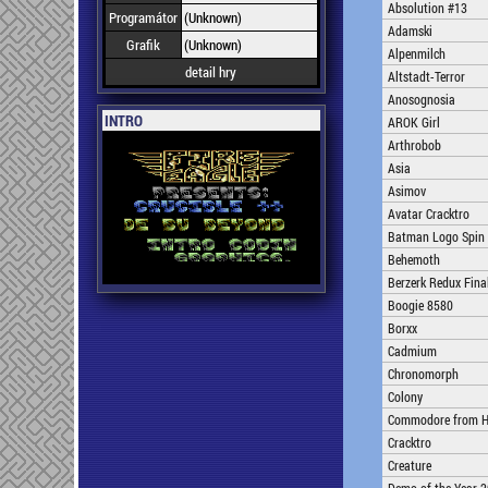
Absolution #13
Programátor
(Unknown)
Adamski
Grafik
(Unknown)
Alpenmilch
detail hry
Altstadt-Terror
Anosognosia
INTRO
AROK Girl
Arthrobob
Asia
Asimov
Avatar Cracktro
Batman Logo Spin
Behemoth
Berzerk Redux Fina
Boogie 8580
Borxx
Cadmium
Chronomorph
Colony
Commodore from H
Cracktro
Creature