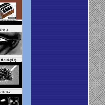
orus Jr.
n the Hedgehog
t Brother