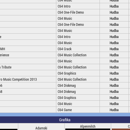
C64 Music
Hudba
C64 Intro
Hudba
C64 One-File Demo
Hudba
C64 Music
Hudba
C64 One-File Demo
Hudba
C64 Music
Hudba
e
C64 Intro
Hudba
C64 Music
Hudba
DGMH
C64 Crack
Hudba
erience
C64 Music Collection
Hudba
C64 Music
Hudba
 Tribute
C64 Music Collection
Hudba
C64 Graphics
Hudba
tro Music Competition 2013
C64 Music Collection
Hudba
66
C64 Diskmag
Hudba
68
C64 Diskmag
Hudba
C64 Graphics
Hudba
C64 Music
Hudba
C64 Game
Hudba
Grafika
Alpenmilch
C
Adamski