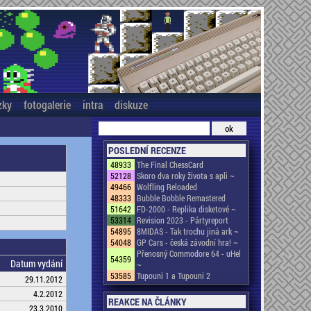
zky
fotogalerie
intra
diskuze
POSLEDNÍ RECENZE
48933
The Final ChessCard
52128
Skoro dva roky života s apli ~
49466
Wolfling Reloaded
48333
Bubble Bobble Remastered
51642
FD-2000 - Replika disketové ~
53314
Revision 2023 - Pártyreport
54895
8MIDAS - Tak trochu jiná ark ~
54048
GP Cars - česká závodní hra! ~
Přenosný Commodore 64 - uHel
54359
Datum vydání
~
53585
Tupouni 1 a Tupouni 2
29.11.2012
4.2.2012
REAKCE NA ČLÁNKY
23.3.2010