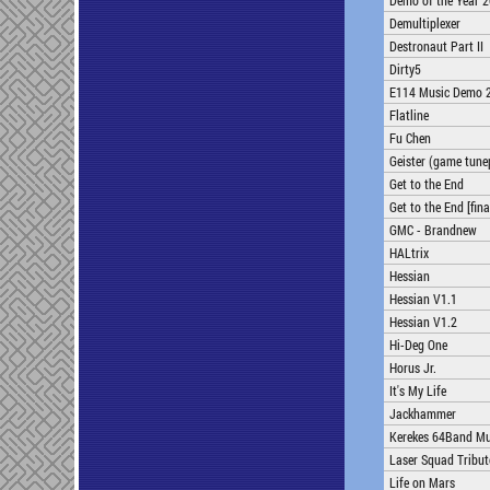
Demo of the Year 
Demultiplexer
Destronaut Part II
Dirty5
E114 Music Demo 
Flatline
Fu Chen
Geister (game tune
Get to the End
Get to the End [fina
GMC - Brandnew
HALtrix
Hessian
Hessian V1.1
Hessian V1.2
Hi-Deg One
Horus Jr.
It's My Life
Jackhammer
Kerekes 64Band Mus
Laser Squad Tribut
Life on Mars