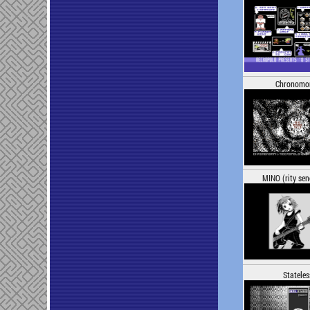
Chronomo
MINO (rity sen
Stateles