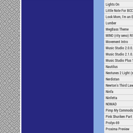
Lights On
Little Note For BCC
Look Mom, I'm an E
Lumber
MegBass Theme
MINO (rity seno) R
Movement Intro
Music Studio 2.0.0
Music Studio 2.1.0
Music Studio Plus 
Nautilus
Neotunes 2 Light (
Nerdistan
Newton's Third La
Ninfa
Ninfetta
NOMAD
Pimp My Commodo
Pink Shuriken Part
Prolyx-69
Proxima Preview