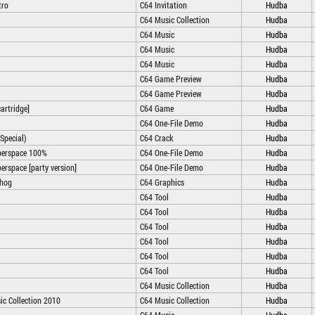
tro
C64 Invitation
Hudba
C64 Music Collection
Hudba
C64 Music
Hudba
C64 Music
Hudba
C64 Music
Hudba
C64 Game Preview
Hudba
C64 Game Preview
Hudba
artridge]
C64 Game
Hudba
C64 One-File Demo
Hudba
Special)
C64 Crack
Hudba
berspace 100%
C64 One-File Demo
Hudba
erspace [party version]
C64 One-File Demo
Hudba
ehog
C64 Graphics
Hudba
C64 Tool
Hudba
C64 Tool
Hudba
C64 Tool
Hudba
C64 Tool
Hudba
C64 Tool
Hudba
C64 Tool
Hudba
C64 Music Collection
Hudba
ic Collection 2010
C64 Music Collection
Hudba