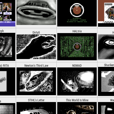
rph
HALtrix
Dirty5
H
Shurike
o) RITA
Newton's Third Law
NOMAD
STIHL's Letter
This World Is Mine
Wai
s