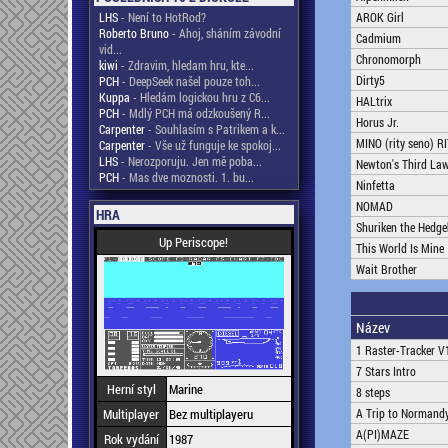
LHS
- Není to HotRod?
AROK Girl
Roberto Bruno
- Ahoj, sháním závodní
Cadmium
vid...
Chronomorph
kiwi
- Zdravim, hledam hru, kte...
Dirty5
PCH
- DeepSeek našel pouze toh...
Kuppa
- Hledám logickou hru z C6...
HALtrix
PCH
- Mdlý PCH má odzkoušený R...
Horus Jr.
Carpenter
- Souhlasím s Patrikem a k...
MINO (rity seno) R
Carpenter
- Vše už funguje ke spokoj...
LHS
- Nerozporuju. Jen mě poba...
Newton's Third La
PCH
- Mas dve moznosti. 1. bu...
Ninfetta
NOMAD
HRA
Shuriken the Hedg
Up Periscope!
This World Is Mine
Wait Brother
Název
1 Raster-Tracker V
7 Stars Intro
Herní styl
Marine
8 steps
Multiplayer
Bez multiplayeru
A Trip to Normand
A(PI)MAZE
Rok vydání
1987