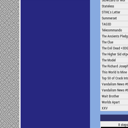
SIDwizard of Wor
Stateless
STIHL's Letter
Summerset
TAG3D
Telecommando
The Ancients Pledg
The Clue
The Evil Dead +3
The Higher Sid eXp
The Model
The Richard Joseph
This World Is Mine
Top 50 of Crack In
Vandalism News #
Vandalism News #
Wait Brother
Worlds Apart
XXV
8 steps