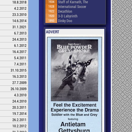
1934
Staff of Karnath, The
18.8.2018
1928
International Soccer
4.2.2012
1922
Decathlon
23.3.2010
1920
3-D Labyrinth
1893
Dinky Doo
14.6.2014
31.1.2021
ADVERT
6.7.2013
24.4.2013
6.1.2012
16.4.2017
5.4.2011
7.4.2011
31.10.2015
16.3.2013
27.7.2009
26.10.2009
4.3.2010
24.4.2010
20.3.2011
19.7.2014
26.2.2011
10.2.2012