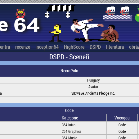
entra
recenze
inception64
HighScore
DSPD
literatura
obrá
DSPD - Sceneři
NecroPolo
Hungary
Avatar
na
SIDwave, Ancients Pledge Inc.
Code
Kategorie
Vocogou
C64 Intro
Code
C64 Graphics
Code
C64 Music
Code