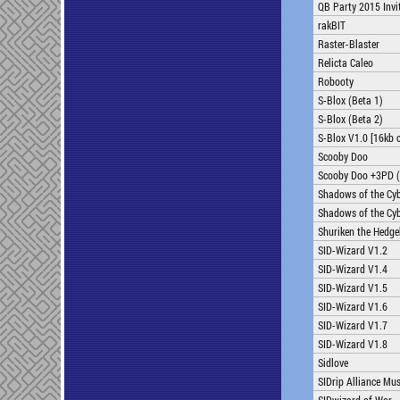
QB Party 2015 Invi
rakBIT
Raster-Blaster
Relicta Caleo
Robooty
S-Blox (Beta 1)
S-Blox (Beta 2)
S-Blox V1.0 [16kb c
Scooby Doo
Scooby Doo +3PD (
Shadows of the Cy
Shadows of the Cyb
Shuriken the Hedg
SID-Wizard V1.2
SID-Wizard V1.4
SID-Wizard V1.5
SID-Wizard V1.6
SID-Wizard V1.7
SID-Wizard V1.8
Sidlove
SIDrip Alliance Mus