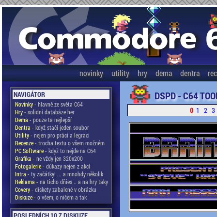
novinky
utility
hry
dema
dentra
re
DSPD - C64 TOO
NAVIGÁTOR
Novinky
- hlavně ze světa C64
0
1
2
3
Hry
- solidní databáze her
Dema
- pouze ta nejlepší
Dentra
- když stačí jeden soubor
Utility
- nejen pro práci a legraci
Recenze
- trocha textu o všem možném
PC Software
- když to nejde na C64
Grafika
- ne vždy jen 320x200
Fotogalerie
- důkazy nejen z akcí
Intra
- ty začátky! ... a mnohdy několik
Reklama
- na ticho dňies .. a na hry taky
Covery
- diskety zabalené v obrázku
Diskuze
- o všem, o ničem a tak
POSLEDNÍCH 10 Z DISKUZE