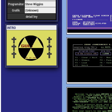
Programátor
Steve Wiggins
Grafik
(Unknown)
detail hry
INTRO