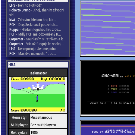
LHS
- Není to HotRod?
Roberto Bruno
- Ahoj, sháním závodní
vid...
kiwi
- Zdravim, hledam hru, kte...
PCH
- DeepSeek našel pouze toh...
Kuppa
- Hledám logickou hru z C6...
PCH
- Mdlý PCH má odzkoušený R...
Carpenter
- Souhlasím s Patrikem a k...
Carpenter
- Vše už funguje ke spokoj...
LHS
- Nerozporuju. Jen mě poba...
PCH
- Mas dve moznosti. 1. bu...
HRA
Taskmaster
Herní styl
Miscellaneous
Multiplayer
Bez multiplayeru
Rok vydání
1985