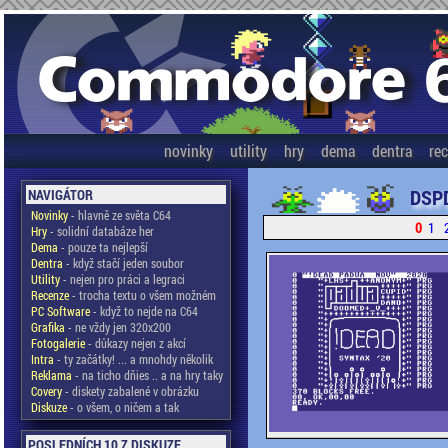
novinky
utility
hry
dema
dentra
re
DSPD
NAVIGÁTOR
Novinky
- hlavně ze světa C64
0
1
Hry
- solidní databáze her
Dema
- pouze ta nejlepší
Dentra
- když stačí jeden soubor
Utility
- nejen pro práci a legraci
Recenze
- trocha textu o všem možném
PC Software
- když to nejde na C64
Grafika
- ne vždy jen 320x200
Fotogalerie
- důkazy nejen z akcí
Intra
- ty začátky! ... a mnohdy několik
Reklama
- na ticho dňies .. a na hry taky
Covery
- diskety zabalené v obrázku
Diskuze
- o všem, o ničem a tak
POSLEDNÍCH 10 Z DISKUZE