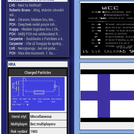
LHS
- Není to HotRod?
Roberto Bruno
- Ahoj, sháním závodní
vid...
kiwi
- Zdravim, hledam hru, kte...
PCH
- DeepSeek našel pouze toh...
Kuppa
- Hledám logickou hru z C6...
PCH
- Mdlý PCH má odzkoušený R...
Carpenter
- Souhlasím s Patrikem a k...
Carpenter
- Vše už funguje ke spokoj...
LHS
- Nerozporuju. Jen mě poba...
PCH
- Mas dve moznosti. 1. bu...
HRA
Charged Particles
Herní styl
Miscellaneous
Multiplayer
Bez multiplayeru
Rok vydání
1983