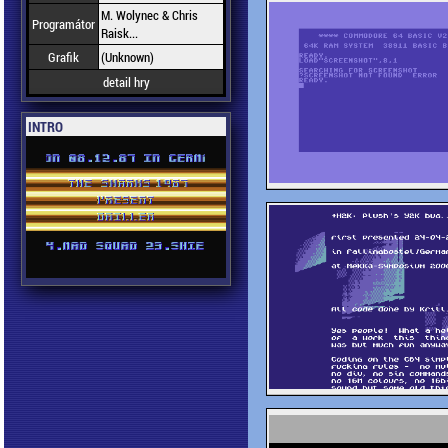
M. Wolynec & Chris
Programátor
Raisk...
Grafik
(Unknown)
detail hry
INTRO