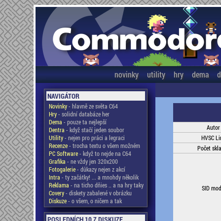
novinky
utility
hry
dema
d
NAVIGÁTOR
Novinky
- hlavně ze světa C64
Hry
- solidní databáze her
Dema
- pouze ta nejlepší
Autor
Dentra
- když stačí jeden soubor
Utility
- nejen pro práci a legraci
HVSC Li
Recenze
- trocha textu o všem možném
Počet skl
PC Software
- když to nejde na C64
Grafika
- ne vždy jen 320x200
Fotogalerie
- důkazy nejen z akcí
Intra
- ty začátky! ... a mnohdy několik
Reklama
- na ticho dňies .. a na hry taky
SID mod
Covery
- diskety zabalené v obrázku
Diskuze
- o všem, o ničem a tak
POSLEDNÍCH 10 Z DISKUZE