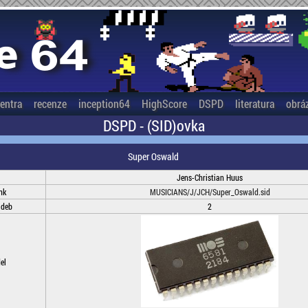
entra
recenze
inception64
HighScore
DSPD
literatura
obrá
DSPD - (SID)ovka
Super Oswald
Jens-Christian Huus
nk
MUSICIANS/J/JCH/Super_Oswald.sid
adeb
2
el