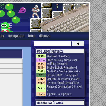
zky
fotogalerie
intra
diskuze
POSLEDNÍ RECENZE
48918
The Final ChessCard
52104
Skoro dva roky života s apli ~
49443
Wolfling Reloaded
48319
Bubble Bobble Remastered
51625
FD-2000 - Replika disketové ~
53297
Revision 2023 - Pártyreport
54879
8MIDAS - Tak trochu jiná ark ~
54030
GP Cars - česká závodní hra! ~
Přenosný Commodore 64 - uHel
54349
~
53565
Tupouni 1 a Tupouni 2
REAKCE NA ČLÁNKY