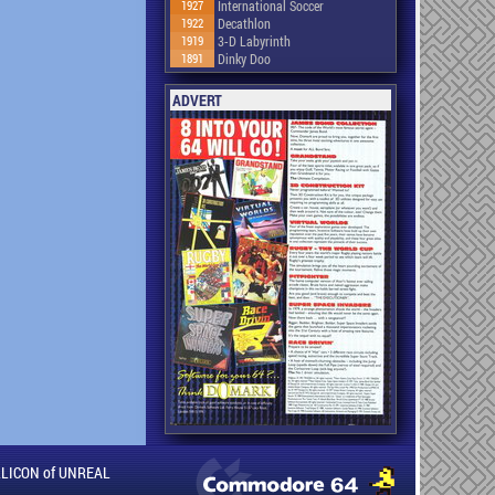
1927
International Soccer
1922
Decathlon
1919
3-D Labyrinth
1891
Dinky Doo
ADVERT
ILLICON of UNREAL