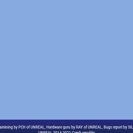
amining by PCH of UNREAL, Hardware guru by RAY of UNREAL, Bugs report by S
UNREAL 2014-2021 Czech republic