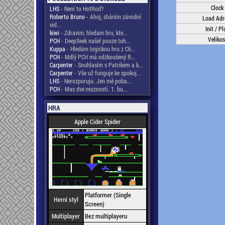
Clock
LHS
- Není to HotRod?
Roberto Bruno
- Ahoj, sháním závodní
Load Adr
vid...
Init / Pl
kiwi
- Zdravim, hledam hru, kte...
Velikos
PCH
- DeepSeek našel pouze toh...
Kuppa
- Hledám logickou hru z C6...
PCH
- Mdlý PCH má odzkoušený R...
Carpenter
- Souhlasím s Patrikem a k...
Carpenter
- Vše už funguje ke spokoj...
LHS
- Nerozporuju. Jen mě poba...
PCH
- Mas dve moznosti. 1. bu...
HRA
Apple Cider Spider
Platformer (Single
Herní styl
Screen)
Multiplayer
Bez multiplayeru