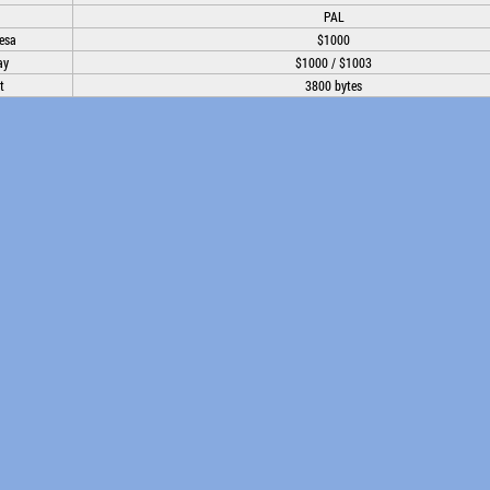
PAL
esa
$1000
ay
$1000 / $1003
t
3800 bytes