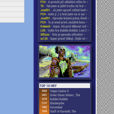
PCH
- A protože při ukládání ničím fo ~
TK
- Tak jsem si ještě trochu víc hrá ~
Josef01
- Já jsem upravil vzhled šach ~
PCH
- mám ji ;) a hral jsem na ni asi ~
Josef01
- Opravdu krásná práce, člově ~
PCH
- To je snad první, sociálně kons ~
Kokesch
- Super. Ale proč děkovat rod ~
LHS
- Vyšla hra Bubble Bobble: Lost C ~
Sillicon
- Toto je opravdu utlimátní ~
sc128
- Super práce! Děkuji. Chybí mi ~
TOP 10 HRY
3560
Vegas Casino II
2401
Great Giana Sisters , The
2278
Bubble Bobble
2137
Blackwyche
1982
Entombed
1934
Staff of Karnath, The