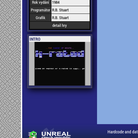
Rok vydání
1984
Programátor
R.B. Stuart
Grafik
R.B. Stuart
detail hry
INTRO
Hardcode and dat