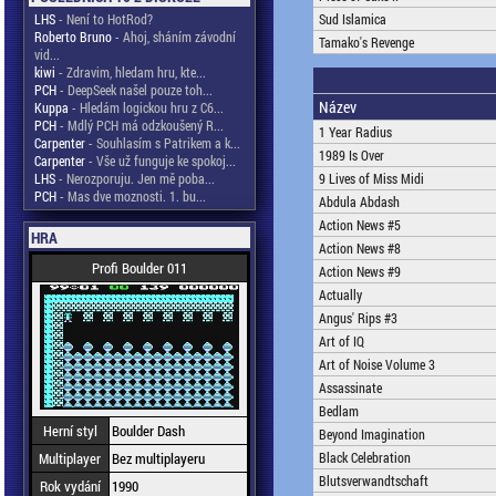
LHS
- Není to HotRod?
Sud Islamica
Roberto Bruno
- Ahoj, sháním závodní
Tamako's Revenge
vid...
kiwi
- Zdravim, hledam hru, kte...
PCH
- DeepSeek našel pouze toh...
Název
Kuppa
- Hledám logickou hru z C6...
PCH
- Mdlý PCH má odzkoušený R...
1 Year Radius
Carpenter
- Souhlasím s Patrikem a k...
1989 Is Over
Carpenter
- Vše už funguje ke spokoj...
LHS
- Nerozporuju. Jen mě poba...
9 Lives of Miss Midi
PCH
- Mas dve moznosti. 1. bu...
Abdula Abdash
Action News #5
HRA
Action News #8
Profi Boulder 011
Action News #9
Actually
Angus' Rips #3
Art of IQ
Art of Noise Volume 3
Assassinate
Bedlam
Herní styl
Boulder Dash
Beyond Imagination
Multiplayer
Bez multiplayeru
Black Celebration
Blutsverwandtschaft
Rok vydání
1990