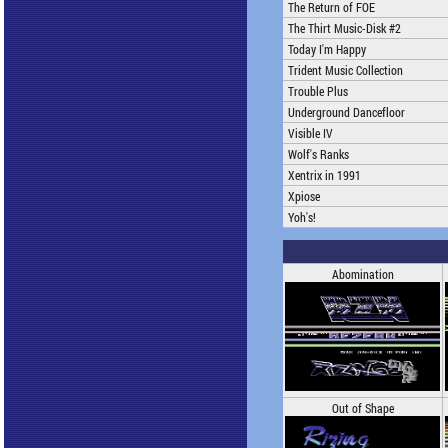
The Return of FOE
The Thirt Music-Disk #2
Today I'm Happy
Trident Music Collection
Trouble Plus
Underground Dancefloor
Visible IV
Wolf's Ranks
Xentrix in 1991
Xpiose
Yoh's!
Abomination
Out of Shape