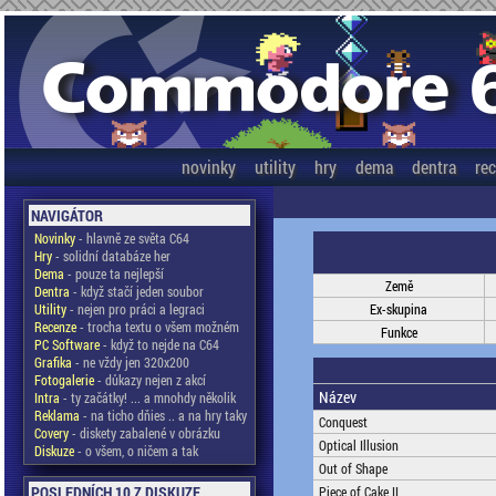
novinky
utility
hry
dema
dentra
re
NAVIGÁTOR
Novinky
- hlavně ze světa C64
Hry
- solidní databáze her
Dema
- pouze ta nejlepší
Země
Dentra
- když stačí jeden soubor
Utility
- nejen pro práci a legraci
Ex-skupina
Recenze
- trocha textu o všem možném
Funkce
PC Software
- když to nejde na C64
Grafika
- ne vždy jen 320x200
Fotogalerie
- důkazy nejen z akcí
Název
Intra
- ty začátky! ... a mnohdy několik
Reklama
- na ticho dňies .. a na hry taky
Conquest
Covery
- diskety zabalené v obrázku
Optical Illusion
Diskuze
- o všem, o ničem a tak
Out of Shape
POSLEDNÍCH 10 Z DISKUZE
Piece of Cake II