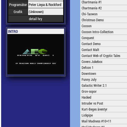
Chartmania #1
Programátor
Peter Liepa & Rockford
Chartmania #2
Grafik
(Unknown)
Chi-Taowon
detail hry
Christmas Demo
Cocoon
INTRO
Cocoon Intro-Collection
Conquest
Contact Demo
Contact Malt
Contact Web of Cryptic Tales
Covers Jukebox
Defcon 1
Downtown
Funny July
Galactic Writer 2.1
Grov-sopor
Hacked
Intruder vs Post
Kurt-Beges äventyr
Lickpipe
Mail Madness #10+11