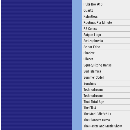
Puke Box #10
Quartz
Relentless
Routines Per Minute
RS Coless
Saigon Logo
Schizophrenia
Seibar Edoc
Shadow
Silence
Squad/Rizing Ranxs
Sud Islamica
Summer Code I
Sunshine
Technodreams
Technodreams
That Total Age
The Elk 4
The Mad-Edie V2.1+
The Pioneers Demo
The Raster and Music Show