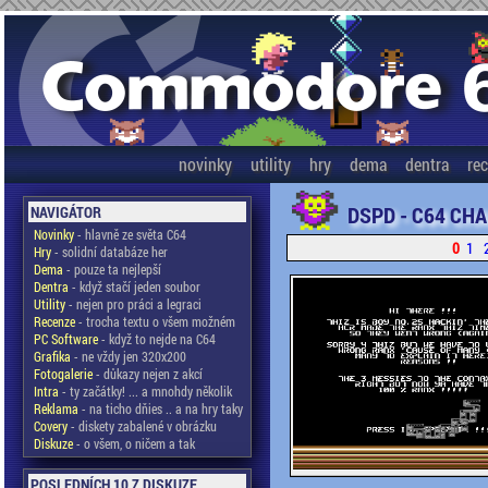
novinky
utility
hry
dema
dentra
re
DSPD - C64 CHA
NAVIGÁTOR
Novinky
- hlavně ze světa C64
0
1
Hry
- solidní databáze her
Dema
- pouze ta nejlepší
Dentra
- když stačí jeden soubor
Utility
- nejen pro práci a legraci
Recenze
- trocha textu o všem možném
PC Software
- když to nejde na C64
Grafika
- ne vždy jen 320x200
Fotogalerie
- důkazy nejen z akcí
Intra
- ty začátky! ... a mnohdy několik
Reklama
- na ticho dňies .. a na hry taky
Covery
- diskety zabalené v obrázku
Diskuze
- o všem, o ničem a tak
POSLEDNÍCH 10 Z DISKUZE