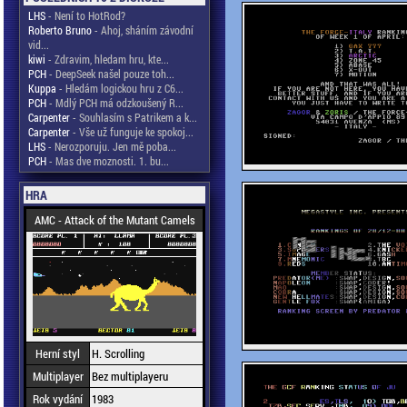
LHS
- Není to HotRod?
Roberto Bruno
- Ahoj, sháním závodní
vid...
kiwi
- Zdravim, hledam hru, kte...
PCH
- DeepSeek našel pouze toh...
Kuppa
- Hledám logickou hru z C6...
PCH
- Mdlý PCH má odzkoušený R...
Carpenter
- Souhlasím s Patrikem a k...
Carpenter
- Vše už funguje ke spokoj...
LHS
- Nerozporuju. Jen mě poba...
PCH
- Mas dve moznosti. 1. bu...
HRA
AMC - Attack of the Mutant Camels
Herní styl
H. Scrolling
Multiplayer
Bez multiplayeru
Rok vydání
1983