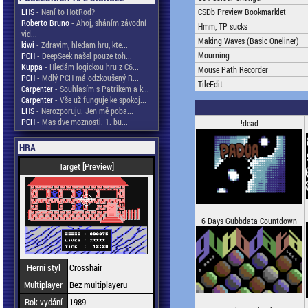
LHS
- Není to HotRod?
CSDb Preview Bookmarklet
Roberto Bruno
- Ahoj, sháním závodní
Hmm, TP sucks
vid...
Making Waves (Basic Oneliner)
kiwi
- Zdravim, hledam hru, kte...
Mourning
PCH
- DeepSeek našel pouze toh...
Kuppa
- Hledám logickou hru z C6...
Mouse Path Recorder
PCH
- Mdlý PCH má odzkoušený R...
TileEdit
Carpenter
- Souhlasím s Patrikem a k...
Carpenter
- Vše už funguje ke spokoj...
LHS
- Nerozporuju. Jen mě poba...
PCH
- Mas dve moznosti. 1. bu...
!dead
HRA
Target [Preview]
6 Days Gubbdata Countdown
Herní styl
Crosshair
Multiplayer
Bez multiplayeru
Rok vydání
1989