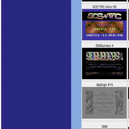
SCS*TRC Intro 09
SIDBurners 4
Skyhigh #19
SNN