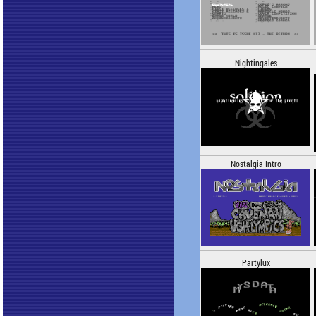
Nightingales
Nostalgia Intro
Partylux