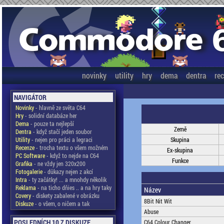
novinky
utility
hry
dema
dentra
re
NAVIGÁTOR
Novinky
- hlavně ze světa C64
Hry
- solidní databáze her
Dema
- pouze ta nejlepší
Země
Dentra
- když stačí jeden soubor
Utility
- nejen pro práci a legraci
Skupina
Recenze
- trocha textu o všem možném
Ex-skupina
PC Software
- když to nejde na C64
Funkce
Grafika
- ne vždy jen 320x200
Fotogalerie
- důkazy nejen z akcí
Intra
- ty začátky! ... a mnohdy několik
Reklama
- na ticho dňies .. a na hry taky
Název
Covery
- diskety zabalené v obrázku
8Bit Nit Wit
Diskuze
- o všem, o ničem a tak
Abuse
POSLEDNÍCH 10 Z DISKUZE
C64 Colour Changer