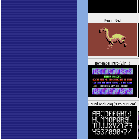
Reanim8ed
Remember Intro (2 in 1)
Round and Long (3 Colour Font)