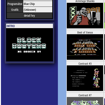
Armitage Shanks
Programátor
Blue Chip
Grafik
(Unknown)
detail hry
INTRO
Best of Xenox
Contrast #3
Contrast #7