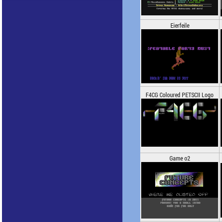
Eierfeile
F4CG Coloured PETSCII Logo
Game o2