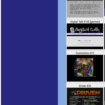
Digital Talk #108 [german]
Domination #10
Driven #30