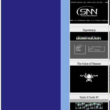
Supremacy
The Voice of Reason
Tools 4 Fools #7