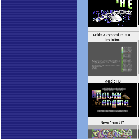
Mekka & Symposium 2001
Invitation
Mendip HQ
News Press #17