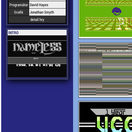
Programátor
David Hayes
Grafik
Jonathan Smyth
detail hry
INTRO