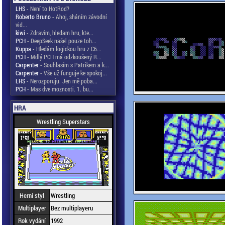
LHS
- Není to HotRod?
Roberto Bruno
- Ahoj, sháním závodní
vid...
kiwi
- Zdravim, hledam hru, kte...
PCH
- DeepSeek našel pouze toh...
Kuppa
- Hledám logickou hru z C6...
PCH
- Mdlý PCH má odzkoušený R...
Carpenter
- Souhlasím s Patrikem a k...
Carpenter
- Vše už funguje ke spokoj...
LHS
- Nerozporuju. Jen mě poba...
PCH
- Mas dve moznosti. 1. bu...
HRA
Wrestling Superstars
Herní styl
Wrestling
Multiplayer
Bez multiplayeru
Rok vydání
1992