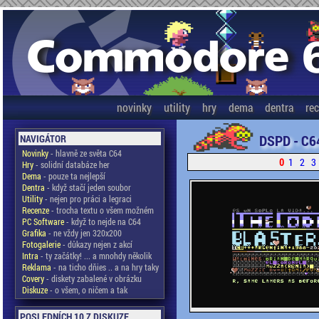
novinky
utility
hry
dema
dentra
re
DSPD - C6
NAVIGÁTOR
Novinky
- hlavně ze světa C64
0
1
2
3
Hry
- solidní databáze her
Dema
- pouze ta nejlepší
Dentra
- když stačí jeden soubor
Utility
- nejen pro práci a legraci
Recenze
- trocha textu o všem možném
PC Software
- když to nejde na C64
Grafika
- ne vždy jen 320x200
Fotogalerie
- důkazy nejen z akcí
Intra
- ty začátky! ... a mnohdy několik
Reklama
- na ticho dňies .. a na hry taky
Covery
- diskety zabalené v obrázku
Diskuze
- o všem, o ničem a tak
POSLEDNÍCH 10 Z DISKUZE