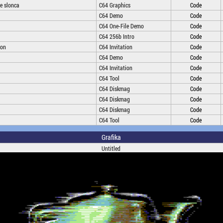
e slonca
C64 Graphics
Code
C64 Demo
Code
C64 One-File Demo
Code
C64 256b Intro
Code
ion
C64 Invitation
Code
C64 Demo
Code
C64 Invitation
Code
C64 Tool
Code
C64 Diskmag
Code
C64 Diskmag
Code
C64 Diskmag
Code
C64 Tool
Code
Grafika
Untitled