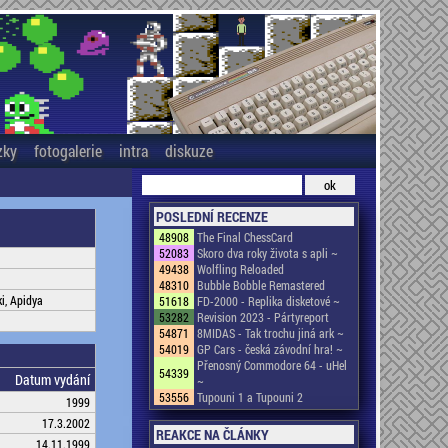
zky
fotogalerie
intra
diskuze
POSLEDNÍ RECENZE
48908
The Final ChessCard
52083
Skoro dva roky života s apli ~
49438
Wolfling Reloaded
48310
Bubble Bobble Remastered
ki, Apidya
51618
FD-2000 - Replika disketové ~
53282
Revision 2023 - Pártyreport
54871
8MIDAS - Tak trochu jiná ark ~
54019
GP Cars - česká závodní hra! ~
Přenosný Commodore 64 - uHel
54339
Datum vydání
~
53556
Tupouni 1 a Tupouni 2
1999
17.3.2002
REAKCE NA ČLÁNKY
14.11.1999