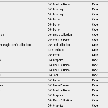
C64 One-File Demo
Code
C64 Diskmag
Code
C64 Diskmag
Code
C64 Demo
Code
C64 Demo
Code
C64 Demo
Code
n #1
C64 Music Collection
Code
C64 One-File Demo
Code
he Magic Font's Collection)
C64 Tool Collection
Code
IDE64 Release
Code
C64 Demo
Code
s
C64 Graphics
Code
C64 One-File Demo
Code
C64 One-File Demo
Code
d)
C64 Tool
Code
C64 Demo
Code
iew
C64 Game Preview
Code
h
C64 One-File Demo
Code
C64 Graphics
Code
C64 Music Collection
Code
C64 Graphics
Code