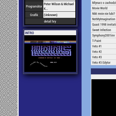
Mlynarz o zachodzi
Peter Wilson & Michael
Programátor
Movie World
K...
Nikt mnie nie lubi?
Grafik
(Unknown)
NotMyImagination
detail hry
Quast 1998 invitat
Sweet Infection
INTRO
Symphony2001inv
T-Paint
Veto #1
Veto #2
Veto #3
Veto #3 Edytor