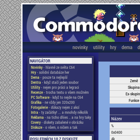
novinky
utility
hry
dema
d
NAVIGÁTOR
Novinky
- hlavně ze světa C64
Hry
- solidní databáze her
Dema
- pouze ta nejlepší
Země
Dentra
- když stačí jeden soubor
Utility
- nejen pro práci a legraci
Skupina
Recenze
- trocha textu o všem možném
Ex-skupi
PC Software
- když to nejde na C64
Funkce
Grafika
- ne vždy jen 320x200
Fotogalerie
- důkazy nejen z akcí
Intra
- ty začátky! ... a mnohdy několik
Reklama
- na ticho dňies .. a na hry taky
Název
Covery
- diskety zabalené v obrázku
%
Diskuze
- o všem, o ničem a tak
0x0400
POSLEDNÍCH 10 Z DISKUZE
4k