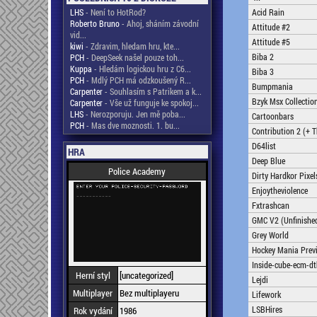
LHS
- Není to HotRod?
Acid Rain
Roberto Bruno
- Ahoj, sháním závodní
Attitude #2
vid...
Attitude #5
kiwi
- Zdravim, hledam hru, kte...
Biba 2
PCH
- DeepSeek našel pouze toh...
Kuppa
- Hledám logickou hru z C6...
Biba 3
PCH
- Mdlý PCH má odzkoušený R...
Bumpmania
Carpenter
- Souhlasím s Patrikem a k...
Bzyk Msx Collectio
Carpenter
- Vše už funguje ke spokoj...
LHS
- Nerozporuju. Jen mě poba...
Cartoonbars
PCH
- Mas dve moznosti. 1. bu...
Contribution 2 (+ T
D64list
HRA
Deep Blue
Police Academy
Dirty Hardkor Pixel
Enjoytheviolence
Fxtrashcan
GMC V2 (Unfinishe
Grey World
Hockey Mania Prev
Inside-cube-ecm-dt
Herní styl
[uncategorized]
Lejdi
Multiplayer
Bez multiplayeru
Lifework
LSBHires
Rok vydání
1986