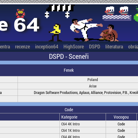
entra
recenze
inception64
HighScore
DSPD
literatura
obrá
DSPD - Sceneři
Fenek
Poland
Arise
na
Dragon Software Productions, Aplaus, Alliance, Protovision, P.B., Kreci
Code
Kategorie
Vocogou
C64 4K Intro
Code
C64 1K Intro
Code
C64 4K Intro
Code