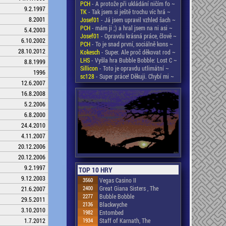
PCH
- A protože při ukládání ničím fo ~
9.2.1997
TK
- Tak jsem si ještě trochu víc hrá ~
8.2001
Josef01
- Já jsem upravil vzhled šach ~
PCH
- mám ji ;) a hral jsem na ni asi ~
5.4.2003
Josef01
- Opravdu krásná práce, člově ~
6.10.2002
PCH
- To je snad první, sociálně kons ~
28.10.2012
Kokesch
- Super. Ale proč děkovat rod ~
LHS
- Vyšla hra Bubble Bobble: Lost C ~
8.8.1999
Sillicon
- Toto je opravdu utlimátní ~
1996
sc128
- Super práce! Děkuji. Chybí mi ~
12.6.2007
16.8.2008
5.2.2006
6.8.2000
24.4.2010
4.11.2007
20.12.2006
20.12.2006
9.2.1997
TOP 10 HRY
9.12.2003
3560
Vegas Casino II
2400
Great Giana Sisters , The
21.6.2007
2277
Bubble Bobble
29.5.2011
2136
Blackwyche
3.10.2010
1982
Entombed
1.7.2012
1934
Staff of Karnath, The