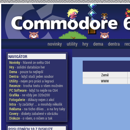
novinky
utility
hry
dema
dentra
re
NAVIGÁTOR
Novinky
- hlavně ze světa C64
Hry
- solidní databáze her
Dema
- pouze ta nejlepší
Země
Dentra
- když stačí jeden soubor
Utility
- nejen pro práci a legraci
WWW
Recenze
- trocha textu o všem možném
PC Software
- když to nejde na C64
Grafika
- ne vždy jen 320x200
Fotogalerie
- důkazy nejen z akcí
Intra
- ty začátky! ... a mnohdy několik
Reklama
- na ticho dňies .. a na hry taky
Covery
- diskety zabalené v obrázku
Diskuze
- o všem, o ničem a tak
POSLEDNÍCH 10 Z DISKUZE