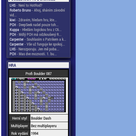
LHS
- Není to HotRod?
Roberto Bruno
- Ahoj, sháním závodní
vid...
kiwi
- Zdravim, hledam hru, kte...
PCH
- DeepSeek našel pouze toh...
Kuppa
- Hledám logickou hru z C6...
PCH
- Mdlý PCH má odzkoušený R...
Carpenter
- Souhlasím s Patrikem a k...
Carpenter
- Vše už funguje ke spokoj...
LHS
- Nerozporuju. Jen mě poba...
PCH
- Mas dve moznosti. 1. bu...
HRA
Profi Boulder 087
Herní styl
Boulder Dash
Multiplayer
Bez multiplayeru
Rok vydání
1994