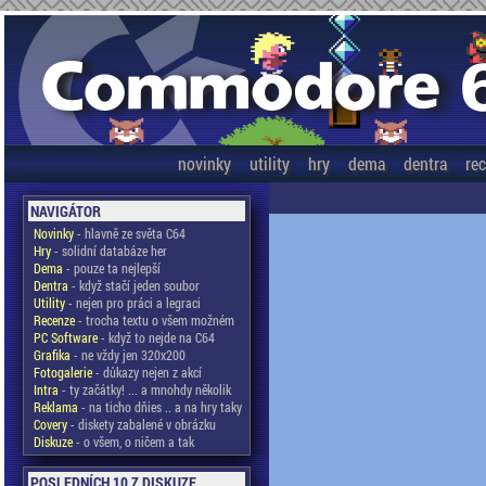
novinky
utility
hry
dema
dentra
re
NAVIGÁTOR
Novinky
- hlavně ze světa C64
Hry
- solidní databáze her
Dema
- pouze ta nejlepší
Dentra
- když stačí jeden soubor
Utility
- nejen pro práci a legraci
Recenze
- trocha textu o všem možném
PC Software
- když to nejde na C64
Grafika
- ne vždy jen 320x200
Fotogalerie
- důkazy nejen z akcí
Intra
- ty začátky! ... a mnohdy několik
Reklama
- na ticho dňies .. a na hry taky
Covery
- diskety zabalené v obrázku
Diskuze
- o všem, o ničem a tak
POSLEDNÍCH 10 Z DISKUZE