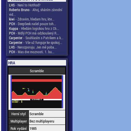
LHS
- Není to HotRod?
Roberto Bruno
- Ahoj, sháním závodní
vid...
kiwi
- Zdravim, hledam hru, kte...
PCH
- DeepSeek našel pouze toh...
Kuppa
- Hledám logickou hru z C6...
PCH
- Mdlý PCH má odzkoušený R...
Carpenter
- Souhlasím s Patrikem a k...
Carpenter
- Vše už funguje ke spokoj...
LHS
- Nerozporuju. Jen mě poba...
PCH
- Mas dve moznosti. 1. bu...
HRA
Scramble
Herní styl
Scramble
Multiplayer
Bez multiplayeru
Rok vydání
1985