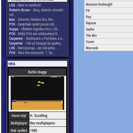
Massive Onslaught
LHS
- Není to HotRod?
Roberto Bruno
- Ahoj, sháním závodní
PK
vid...
Ray
kiwi
- Zdravim, hledam hru, kte...
Repose
PCH
- DeepSeek našel pouze toh...
Kuppa
- Hledám logickou hru z C6...
Saehn
PCH
- Mdlý PCH má odzkoušený R...
The Wiz
Carpenter
- Souhlasím s Patrikem a k...
Voom
Carpenter
- Vše už funguje ke spokoj...
LHS
- Nerozporuju. Jen mě poba...
Warnock
PCH
- Mas dve moznosti. 1. bu...
HRA
Battle Buggy
Herní styl
H. Scrolling
Multiplayer
Bez multiplayeru
Rok vydání
1985