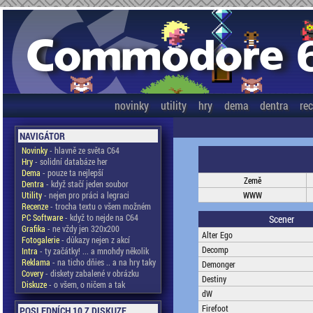
novinky
utility
hry
dema
dentra
re
NAVIGÁTOR
Novinky
- hlavně ze světa C64
Hry
- solidní databáze her
Dema
- pouze ta nejlepší
Země
Dentra
- když stačí jeden soubor
Utility
- nejen pro práci a legraci
WWW
Recenze
- trocha textu o všem možném
PC Software
- když to nejde na C64
Scener
Grafika
- ne vždy jen 320x200
Alter Ego
Fotogalerie
- důkazy nejen z akcí
Decomp
Intra
- ty začátky! ... a mnohdy několik
Reklama
- na ticho dňies .. a na hry taky
Demonger
Covery
- diskety zabalené v obrázku
Destiny
Diskuze
- o všem, o ničem a tak
dW
Firefoot
POSLEDNÍCH 10 Z DISKUZE