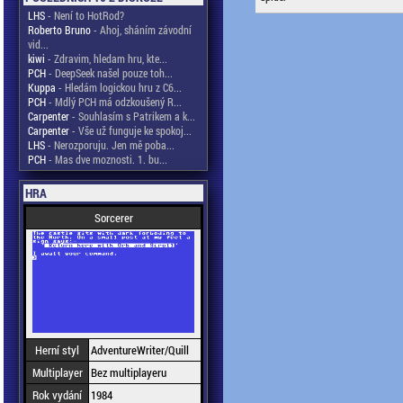
LHS
- Není to HotRod?
Roberto Bruno
- Ahoj, sháním závodní
vid...
kiwi
- Zdravim, hledam hru, kte...
PCH
- DeepSeek našel pouze toh...
Kuppa
- Hledám logickou hru z C6...
PCH
- Mdlý PCH má odzkoušený R...
Carpenter
- Souhlasím s Patrikem a k...
Carpenter
- Vše už funguje ke spokoj...
LHS
- Nerozporuju. Jen mě poba...
PCH
- Mas dve moznosti. 1. bu...
HRA
Sorcerer
Herní styl
AdventureWriter/Quill
Multiplayer
Bez multiplayeru
Rok vydání
1984