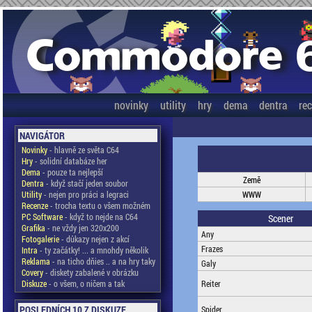
novinky
utility
hry
dema
dentra
re
NAVIGÁTOR
Novinky
- hlavně ze světa C64
Hry
- solidní databáze her
Dema
- pouze ta nejlepší
Země
Dentra
- když stačí jeden soubor
Utility
- nejen pro práci a legraci
WWW
Recenze
- trocha textu o všem možném
PC Software
- když to nejde na C64
Scener
Grafika
- ne vždy jen 320x200
Any
Fotogalerie
- důkazy nejen z akcí
Frazes
Intra
- ty začátky! ... a mnohdy několik
Reklama
- na ticho dňies .. a na hry taky
Galy
Covery
- diskety zabalené v obrázku
Diskuze
- o všem, o ničem a tak
Reiter
POSLEDNÍCH 10 Z DISKUZE
Spider