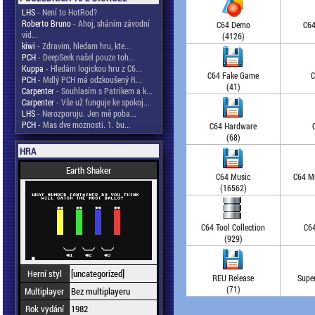
LHS
- Není to HotRod?
Roberto Bruno
- Ahoj, sháním závodní
C64 Demo
C64
vid...
(4126)
kiwi
- Zdravim, hledam hru, kte...
PCH
- DeepSeek našel pouze toh...
Kuppa
- Hledám logickou hru z C6...
C64 Fake Game
C
PCH
- Mdlý PCH má odzkoušený R...
(41)
Carpenter
- Souhlasím s Patrikem a k...
Carpenter
- Vše už funguje ke spokoj...
LHS
- Nerozporuju. Jen mě poba...
PCH
- Mas dve moznosti. 1. bu...
C64 Hardware
(68)
HRA
Earth Shaker
C64 Music
C64 Mu
(16562)
C64 Tool Collection
C64
(929)
Herní styl
[uncategorized]
REU Release
Supe
(71)
Multiplayer
Bez multiplayeru
Rok vydání
1982