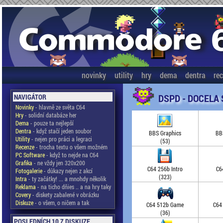
novinky
utility
hry
dema
dentra
re
DSPD - DOCELA
NAVIGÁTOR
Novinky
- hlavně ze světa C64
Hry
- solidní databáze her
Dema
- pouze ta nejlepší
Dentra
- když stačí jeden soubor
BBS Graphics
BB
Utility
- nejen pro práci a legraci
(53)
Recenze
- trocha textu o všem možném
PC Software
- když to nejde na C64
Grafika
- ne vždy jen 320x200
C64 256b Intro
C6
Fotogalerie
- důkazy nejen z akcí
(323)
Intra
- ty začátky! ... a mnohdy několik
Reklama
- na ticho dňies .. a na hry taky
Covery
- diskety zabalené v obrázku
Diskuze
- o všem, o ničem a tak
C64 512b Game
C64
(36)
POSLEDNÍCH 10 Z DISKUZE