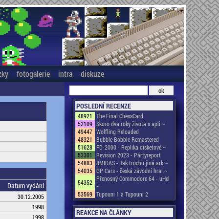
zky
fotogalerie
intra
diskuze
POSLEDNÍ RECENZE
48921
The Final ChessCard
52109
Skoro dva roky života s apli ~
49447
Wolfling Reloaded
48321
Bubble Bobble Remastered
51628
FD-2000 - Replika disketové ~
53301
Revision 2023 - Pártyreport
54883
8MIDAS - Tak trochu jiná ark ~
54035
GP Cars - česká závodní hra! ~
Přenosný Commodore 64 - uHel
54352
Datum vydání
~
53569
Tupouni 1 a Tupouni 2
30.12.2005
1998
REAKCE NA ČLÁNKY
1998