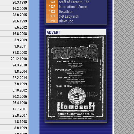
1934
Staff of Karnath, The
20.3.1999
1927
International Soccer
16.3.2009
1922
Decathlon
28.8.2005
1919
3-D Labyrinth
1891
Dinky Doo
20.6.1999
5.6.2002
ADVERT
16.8.2008
5.9.2009
3.9.2011
31.8.2008
29.12.1998
24.3.2010
8.8.2004
22.2.2014
7.8.1999
6.10.2002
20.3.2006
26.4.1998
15.7.2001
25.8.2007
1.8.1998
8.8.1999