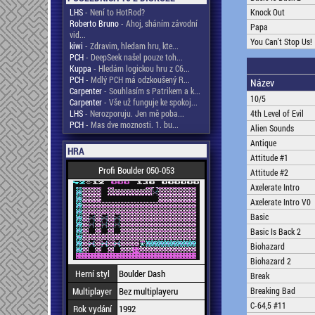
LHS
- Není to HotRod?
Knock Out
Roberto Bruno
- Ahoj, sháním závodní
Papa
vid...
You Can't Stop Us!
kiwi
- Zdravim, hledam hru, kte...
PCH
- DeepSeek našel pouze toh...
Kuppa
- Hledám logickou hru z C6...
PCH
- Mdlý PCH má odzkoušený R...
Název
Carpenter
- Souhlasím s Patrikem a k...
10/5
Carpenter
- Vše už funguje ke spokoj...
LHS
- Nerozporuju. Jen mě poba...
4th Level of Evil
PCH
- Mas dve moznosti. 1. bu...
Alien Sounds
Antique
HRA
Attitude #1
Profi Boulder 050-053
Attitude #2
Axelerate Intro
Axelerate Intro V0
Basic
Basic Is Back 2
Biohazard
Biohazard 2
Herní styl
Boulder Dash
Break
Multiplayer
Bez multiplayeru
Breaking Bad
C-64,5 #11
Rok vydání
1992