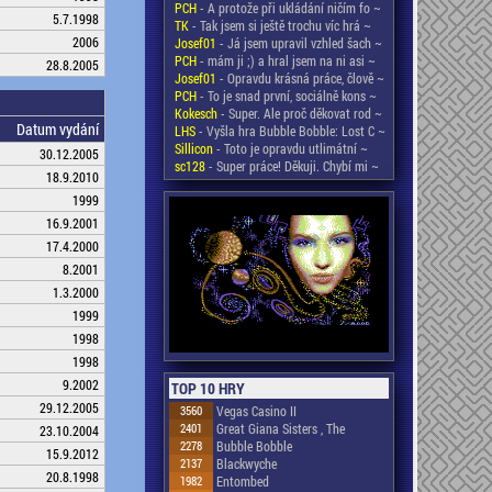
PCH
- A protože při ukládání ničím fo ~
5.7.1998
TK
- Tak jsem si ještě trochu víc hrá ~
2006
Josef01
- Já jsem upravil vzhled šach ~
PCH
- mám ji ;) a hral jsem na ni asi ~
28.8.2005
Josef01
- Opravdu krásná práce, člově ~
PCH
- To je snad první, sociálně kons ~
Kokesch
- Super. Ale proč děkovat rod ~
Datum vydání
LHS
- Vyšla hra Bubble Bobble: Lost C ~
Sillicon
- Toto je opravdu utlimátní ~
30.12.2005
sc128
- Super práce! Děkuji. Chybí mi ~
18.9.2010
1999
16.9.2001
17.4.2000
8.2001
1.3.2000
1999
1998
1998
9.2002
TOP 10 HRY
29.12.2005
3560
Vegas Casino II
2401
Great Giana Sisters , The
23.10.2004
2278
Bubble Bobble
15.9.2012
2137
Blackwyche
20.8.1998
1982
Entombed