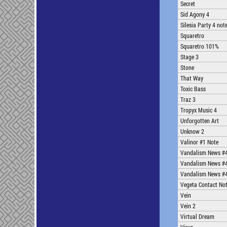
Secret
Sid Agony 4
Silesia Party 4 not
Squaretro
Squaretro 101%
Stage 3
Stone
That Way
Toxic Bass
Traz 3
Tropyx Music 4
Unforgotten Art
Unknow 2
Valinor #1 Note
Vandalism News #
Vandalism News #
Vandalism News #
Vegeta Contact No
Vein
Vein 2
Virtual Dream