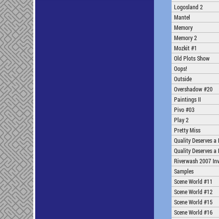
Logosland 2
Mantel
Memory
Memory 2
Mozkit #1
Old Plots Show
Oops!
Outside
Overshadow #20
Paintings II
Pivo #03
Play 2
Pretty Miss
Quality Deserves a
Quality Deserves a
Riverwash 2007 Inv
Samples
Scene World #11
Scene World #12
Scene World #15
Scene World #16