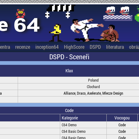
entra
recenze
inception64
HighScore
DSPD
literatura
obrá
DSPD - Sceneři
Klax
Poland
Clochard
na
Alliance, Draco, Axelerate, Mlecze Design
Code
Kategorie
Vocogou
C64 Demo
Code
C64 Basic Demo
Code
C64 Basic Demo
Code