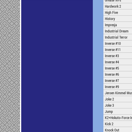
Grease 99%
Hardwork 2
High Five
History
Impresja
Industrial Dream
Industrial Terror
Inverse #10
Inverse #11
Inverse #3
Inverse #4
Inverse #5
Inverse #6
Inverse #7
Inverse #9
Jeroen Kimmel Musi
Joke 2
Joke 3
Jump
K2+Hokuto-Force In
Kick 2
Knock Out