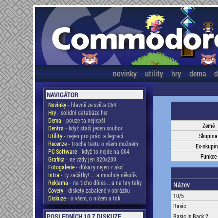
novinky
utility
hry
dema
d
NAVIGÁTOR
Novinky
- hlavně ze světa C64
Hry
- solidní databáze her
Dema
- pouze ta nejlepší
Země
Dentra
- když stačí jeden soubor
Utility
- nejen pro práci a legraci
Skupina
Recenze
- trocha textu o všem možném
Ex-skupi
PC Software
- když to nejde na C64
Funkce
Grafika
- ne vždy jen 320x200
Fotogalerie
- důkazy nejen z akcí
Intra
- ty začátky! ... a mnohdy několik
Reklama
- na ticho dňies .. a na hry taky
Název
Covery
- diskety zabalené v obrázku
10/5
Diskuze
- o všem, o ničem a tak
Basic
POSLEDNÍCH 10 Z DISKUZE
Basic Is Back 2