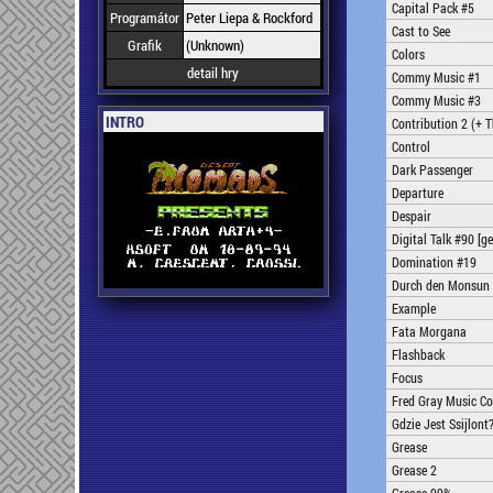
Capital Pack #5
Programátor
Peter Liepa & Rockford
Cast to See
Grafik
(Unknown)
Colors
detail hry
Commy Music #1
Commy Music #3
INTRO
Contribution 2 (+ T
Control
Dark Passenger
Departure
Despair
Digital Talk #90 [g
Domination #19
Durch den Monsun
Example
Fata Morgana
Flashback
Focus
Fred Gray Music Co
Gdzie Jest Ssijlont
Grease
Grease 2