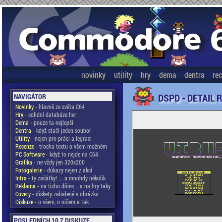
novinky
utility
hry
dema
dentra
re
DSPD - DETAIL 
NAVIGÁTOR
Novinky
- hlavně ze světa C64
Hry
- solidní databáze her
Dema
- pouze ta nejlepší
Dentra
- když stačí jeden soubor
Utility
- nejen pro práci a legraci
Recenze
- trocha textu o všem možném
PC Software
- když to nejde na C64
Grafika
- ne vždy jen 320x200
Fotogalerie
- důkazy nejen z akcí
Intra
- ty začátky! ... a mnohdy několik
Reklama
- na ticho dňies .. a na hry taky
Covery
- diskety zabalené v obrázku
Diskuze
- o všem, o ničem a tak
POSLEDNÍCH 10 Z DISKUZE