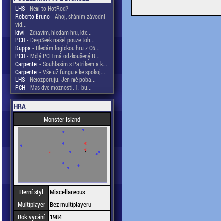
LHS
- Není to HotRod?
Roberto Bruno
- Ahoj, sháním závodní
vid...
kiwi
- Zdravim, hledam hru, kte...
PCH
- DeepSeek našel pouze toh...
Kuppa
- Hledám logickou hru z C6...
PCH
- Mdlý PCH má odzkoušený R...
Carpenter
- Souhlasím s Patrikem a k...
Carpenter
- Vše už funguje ke spokoj...
LHS
- Nerozporuju. Jen mě poba...
PCH
- Mas dve moznosti. 1. bu...
HRA
Monster Island
Herní styl
Miscellaneous
Multiplayer
Bez multiplayeru
Rok vydání
1984