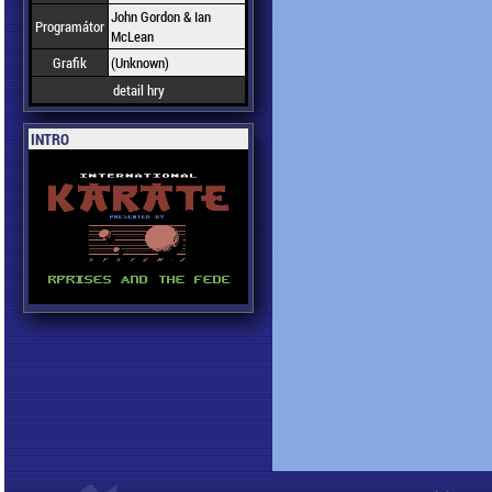
John Gordon & Ian
Programátor
McLean
Grafik
(Unknown)
detail hry
INTRO