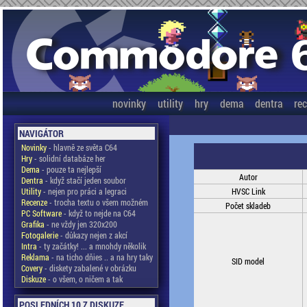
novinky
utility
hry
dema
dentra
re
NAVIGÁTOR
Novinky
- hlavně ze světa C64
Hry
- solidní databáze her
Dema
- pouze ta nejlepší
Autor
Dentra
- když stačí jeden soubor
Utility
- nejen pro práci a legraci
HVSC Link
Recenze
- trocha textu o všem možném
Počet skladeb
PC Software
- když to nejde na C64
Grafika
- ne vždy jen 320x200
Fotogalerie
- důkazy nejen z akcí
Intra
- ty začátky! ... a mnohdy několik
Reklama
- na ticho dňies .. a na hry taky
SID model
Covery
- diskety zabalené v obrázku
Diskuze
- o všem, o ničem a tak
POSLEDNÍCH 10 Z DISKUZE