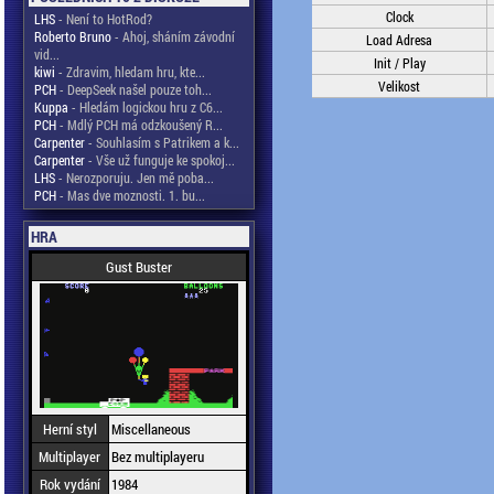
Clock
LHS
- Není to HotRod?
Roberto Bruno
- Ahoj, sháním závodní
Load Adresa
vid...
Init / Play
kiwi
- Zdravim, hledam hru, kte...
Velikost
PCH
- DeepSeek našel pouze toh...
Kuppa
- Hledám logickou hru z C6...
PCH
- Mdlý PCH má odzkoušený R...
Carpenter
- Souhlasím s Patrikem a k...
Carpenter
- Vše už funguje ke spokoj...
LHS
- Nerozporuju. Jen mě poba...
PCH
- Mas dve moznosti. 1. bu...
HRA
Gust Buster
Herní styl
Miscellaneous
Multiplayer
Bez multiplayeru
Rok vydání
1984