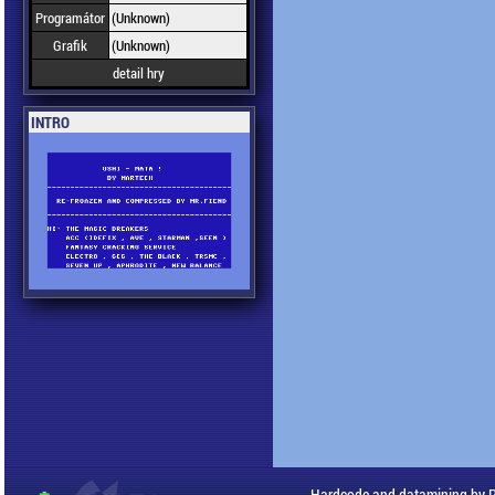
Programátor
(Unknown)
Grafik
(Unknown)
detail hry
INTRO
Hardcode and datamining by 