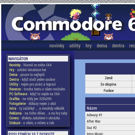
novinky
utility
hry
dema
dentra
re
NAVIGÁTOR
Novinky
- hlavně ze světa C64
Hry
- solidní databáze her
Dema
- pouze ta nejlepší
Země
Dentra
- když stačí jeden soubor
Utility
- nejen pro práci a legraci
Ex-skupina
Recenze
- trocha textu o všem možném
Funkce
PC Software
- když to nejde na C64
Grafika
- ne vždy jen 320x200
Fotogalerie
- důkazy nejen z akcí
Název
Intra
- ty začátky! ... a mnohdy několik
Reklama
- na ticho dňies .. a na hry taky
Adwarp #1
Covery
- diskety zabalené v obrázku
After War
Diskuze
- o všem, o ničem a tak
Gaz #2
POSLEDNÍCH 10 Z DISKUZE
Intro Music