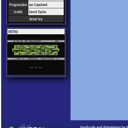
Programátor
Ian Copeland
Grafik
David Taylor
detail hry
INTRO
Hardcode and datamining by 