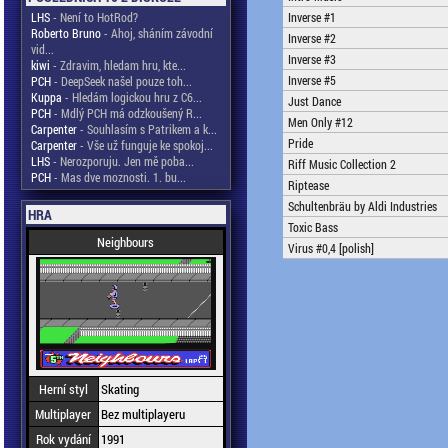
LHS
- Není to HotRod?
Inverse #1
Roberto Bruno
- Ahoj, sháním závodní
Inverse #2
vid...
Inverse #3
kiwi
- Zdravim, hledam hru, kte...
Inverse #5
PCH
- DeepSeek našel pouze toh...
Kuppa
- Hledám logickou hru z C6...
Just Dance
PCH
- Mdlý PCH má odzkoušený R...
Men Only #12
Carpenter
- Souhlasím s Patrikem a k...
Pride
Carpenter
- Vše už funguje ke spokoj...
LHS
- Nerozporuju. Jen mě poba...
Riff Music Collection 2
PCH
- Mas dve moznosti. 1. bu...
Riptease
Schultenbräu by Aldi Industries
HRA
Toxic Bass
Neighbours
Virus #0,4 [polish]
Herní styl
Skating
Multiplayer
Bez multiplayeru
Rok vydání
1991