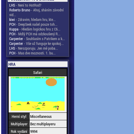
LHS
- Není to HotRod?
Roberto Bruno
- Ahoj, sháním závodní
vid...
kiwi
- Zdravim, hledam hru, kte...
PCH
- DeepSeek našel pouze toh...
Kuppa
- Hledám logickou hru z C6...
PCH
- Mdlý PCH má odzkoušený R...
Carpenter
- Souhlasím s Patrikem a k...
Carpenter
- Vše už funguje ke spokoj...
LHS
- Nerozporuju. Jen mě poba...
PCH
- Mas dve moznosti. 1. bu...
HRA
Safari
Herní styl
Miscellaneous
Multiplayer
Bez multiplayeru
Rok vydání
9994