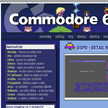
novinky
utility
hry
dema
dentra
re
DSPD - DETAIL 
NAVIGÁTOR
Novinky
- hlavně ze světa C64
Hry
- solidní databáze her
Dema
- pouze ta nejlepší
Dentra
- když stačí jeden soubor
Utility
- nejen pro práci a legraci
Recenze
- trocha textu o všem možném
PC Software
- když to nejde na C64
Grafika
- ne vždy jen 320x200
Fotogalerie
- důkazy nejen z akcí
Intra
- ty začátky! ... a mnohdy několik
Reklama
- na ticho dňies .. a na hry taky
Covery
- diskety zabalené v obrázku
Diskuze
- o všem, o ničem a tak
POSLEDNÍCH 10 Z DISKUZE