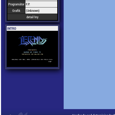
Programátor
F.P.
Grafik
(Unknown)
detail hry
INTRO