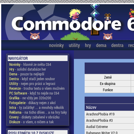
novinky
utility
hry
dema
dentra
re
NAVIGÁTOR
Novinky
- hlavně ze světa C64
Hry
- solidní databáze her
Dema
- pouze ta nejlepší
Země
Dentra
- když stačí jeden soubor
Utility
- nejen pro práci a legraci
Ex-skupina
Recenze
- trocha textu o všem možném
Funkce
PC Software
- když to nejde na C64
Grafika
- ne vždy jen 320x200
Fotogalerie
- důkazy nejen z akcí
Název
Intra
- ty začátky! ... a mnohdy několik
Reklama
- na ticho dňies .. a na hry taky
ArachnoPhobia #19
Covery
- diskety zabalené v obrázku
ArachnoPhobia #3
Diskuze
- o všem, o ničem a tak
Audial Extreme
POSLEDNÍCH 10 Z DISKUZE
Babygang Writer V2.0