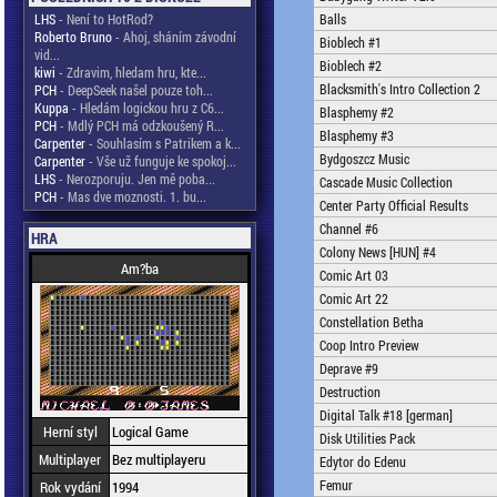
LHS
- Není to HotRod?
Balls
Roberto Bruno
- Ahoj, sháním závodní
Bioblech #1
vid...
Bioblech #2
kiwi
- Zdravim, hledam hru, kte...
Blacksmith's Intro Collection 2
PCH
- DeepSeek našel pouze toh...
Kuppa
- Hledám logickou hru z C6...
Blasphemy #2
PCH
- Mdlý PCH má odzkoušený R...
Blasphemy #3
Carpenter
- Souhlasím s Patrikem a k...
Bydgoszcz Music
Carpenter
- Vše už funguje ke spokoj...
LHS
- Nerozporuju. Jen mě poba...
Cascade Music Collection
PCH
- Mas dve moznosti. 1. bu...
Center Party Official Results
Channel #6
HRA
Colony News [HUN] #4
Am?ba
Comic Art 03
Comic Art 22
Constellation Betha
Coop Intro Preview
Deprave #9
Destruction
Digital Talk #18 [german]
Herní styl
Logical Game
Disk Utilities Pack
Multiplayer
Bez multiplayeru
Edytor do Edenu
Femur
Rok vydání
1994