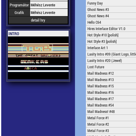
Funny Day
Programátor
Méhész Levente
Ghost News #3
Grafik
Méhész Levente
Ghost News #4
detail hry
Hello C64
Hires Interlace Editor V1.0
INTRO
Hot Style #10 [polish]
Hot Style #3 [polish]
Interlace Art 1
Laxity Intro #09 (Giant Logo, litt
Laxity Intro #20 (Jewel)
Lost Future
Mail Madness #12
Mail Madness #13
Mail Madness #15
Mail Madness #16
Mail Madness #17
Mail Madness #54
Mail Madness! #48
Metal Force #1
Metal Force #2
Metal Force #3