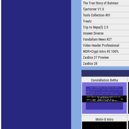
The True Story of Batman
Tjartorner V1.0
Tools Collection #01
Treatz
Trip to Nepa(l) 2.5
Unseen Diverse
Vandalism News #27
Video Header Professional
WDR+Crypt Intro #3 100%
ZaxBox 27 Preview
ZaxBox 28
Constellation Betha
Motiv 8 Intro