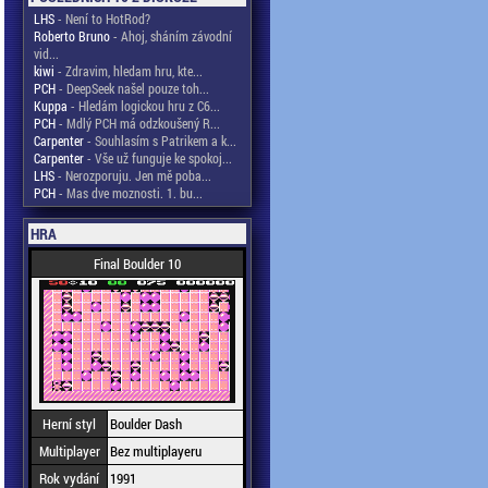
LHS
- Není to HotRod?
Roberto Bruno
- Ahoj, sháním závodní
vid...
kiwi
- Zdravim, hledam hru, kte...
PCH
- DeepSeek našel pouze toh...
Kuppa
- Hledám logickou hru z C6...
PCH
- Mdlý PCH má odzkoušený R...
Carpenter
- Souhlasím s Patrikem a k...
Carpenter
- Vše už funguje ke spokoj...
LHS
- Nerozporuju. Jen mě poba...
PCH
- Mas dve moznosti. 1. bu...
HRA
Final Boulder 10
Herní styl
Boulder Dash
Multiplayer
Bez multiplayeru
Rok vydání
1991