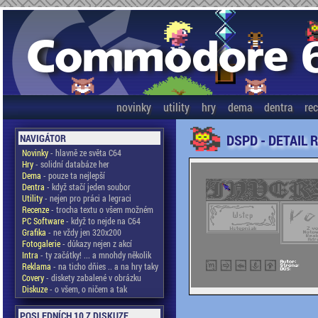
novinky
utility
hry
dema
dentra
re
DSPD - DETAIL 
NAVIGÁTOR
Novinky
- hlavně ze světa C64
Hry
- solidní databáze her
Dema
- pouze ta nejlepší
Dentra
- když stačí jeden soubor
Utility
- nejen pro práci a legraci
Recenze
- trocha textu o všem možném
PC Software
- když to nejde na C64
Grafika
- ne vždy jen 320x200
Fotogalerie
- důkazy nejen z akcí
Intra
- ty začátky! ... a mnohdy několik
Reklama
- na ticho dňies .. a na hry taky
Covery
- diskety zabalené v obrázku
Diskuze
- o všem, o ničem a tak
POSLEDNÍCH 10 Z DISKUZE