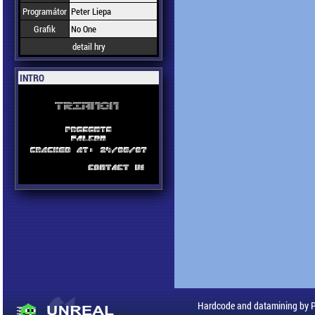
Programátor
Peter Liepa
Grafik
No One
detail hry
INTRO
Hardcode and datamining by 