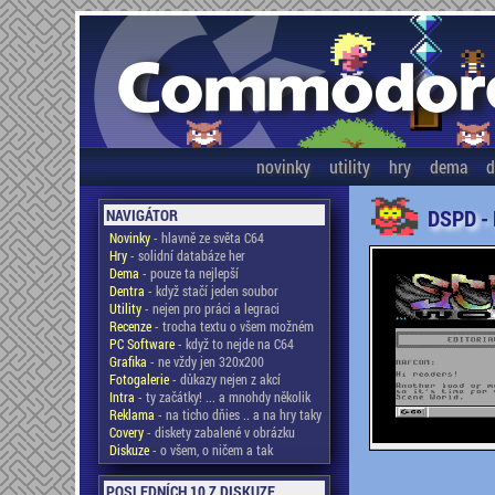
novinky
utility
hry
dema
d
DSPD -
NAVIGÁTOR
Novinky
- hlavně ze světa C64
Hry
- solidní databáze her
Dema
- pouze ta nejlepší
Dentra
- když stačí jeden soubor
Utility
- nejen pro práci a legraci
Recenze
- trocha textu o všem možném
PC Software
- když to nejde na C64
Grafika
- ne vždy jen 320x200
Fotogalerie
- důkazy nejen z akcí
Intra
- ty začátky! ... a mnohdy několik
Reklama
- na ticho dňies .. a na hry taky
Covery
- diskety zabalené v obrázku
Diskuze
- o všem, o ničem a tak
POSLEDNÍCH 10 Z DISKUZE