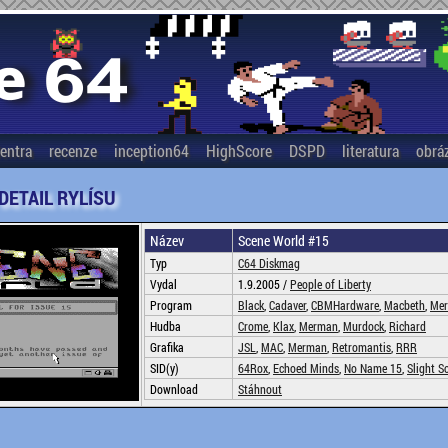
entra
recenze
inception64
HighScore
DSPD
literatura
obrá
 DETAIL RYLÍSU
Název
Scene World #15
Typ
C64 Diskmag
Vydal
1.9.2005 /
People of Liberty
Program
Black
,
Cadaver
,
CBMHardware
,
Macbeth
,
Me
Hudba
Crome
,
Klax
,
Merman
,
Murdock
,
Richard
Grafika
JSL
,
MAC
,
Merman
,
Retromantis
,
RRR
SID(y)
64Rox
,
Echoed Minds
,
No Name 15
,
Slight S
Download
Stáhnout