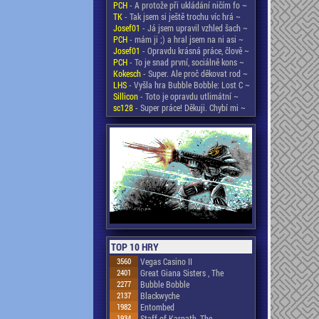
PCH
- A protože při ukládání ničím fo ~
TK
- Tak jsem si ještě trochu víc hrá ~
Josef01
- Já jsem upravil vzhled šach ~
PCH
- mám ji ;) a hral jsem na ni asi ~
Josef01
- Opravdu krásná práce, člově ~
PCH
- To je snad první, sociálně kons ~
Kokesch
- Super. Ale proč děkovat rod ~
LHS
- Vyšla hra Bubble Bobble: Lost C ~
Sillicon
- Toto je opravdu utlimátní ~
sc128
- Super práce! Děkuji. Chybí mi ~
TOP 10 HRY
3560
Vegas Casino II
2401
Great Giana Sisters , The
2277
Bubble Bobble
2137
Blackwyche
1982
Entombed
1934
Staff of Karnath, The