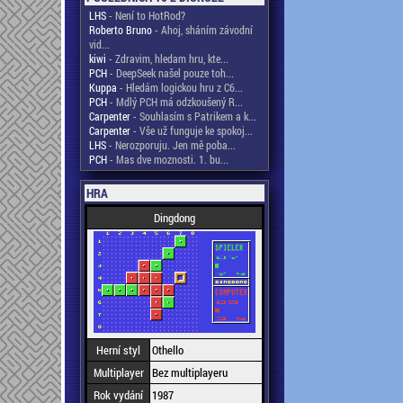
LHS
- Není to HotRod?
Roberto Bruno
- Ahoj, sháním závodní
vid...
kiwi
- Zdravim, hledam hru, kte...
PCH
- DeepSeek našel pouze toh...
Kuppa
- Hledám logickou hru z C6...
PCH
- Mdlý PCH má odzkoušený R...
Carpenter
- Souhlasím s Patrikem a k...
Carpenter
- Vše už funguje ke spokoj...
LHS
- Nerozporuju. Jen mě poba...
PCH
- Mas dve moznosti. 1. bu...
HRA
Dingdong
Herní styl
Othello
Multiplayer
Bez multiplayeru
Rok vydání
1987