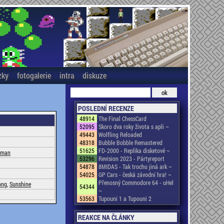
zky
fotogalerie
intra
diskuze
POSLEDNÍ RECENZE
48914
The Final ChessCard
52095
Skoro dva roky života s apli ~
49443
Wolfling Reloaded
48318
Bubble Bobble Remastered
51625
FD-2000 - Replika disketové ~
rman
53296
Revision 2023 - Pártyreport
54878
8MIDAS - Tak trochu jiná ark ~
54025
GP Cars - česká závodní hra! ~
Přenosný Commodore 64 - uHel
ong
,
Sunshine
54344
~
53563
Tupouni 1 a Tupouni 2
REAKCE NA ČLÁNKY