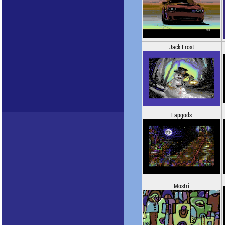
Jack Frost
Lapgods
Mostri