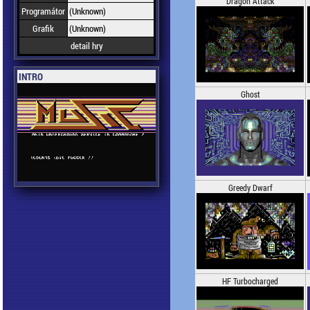
Dragon Attack
Programátor
(Unknown)
Grafik
(Unknown)
detail hry
INTRO
Ghost
Greedy Dwarf
HF Turbocharged