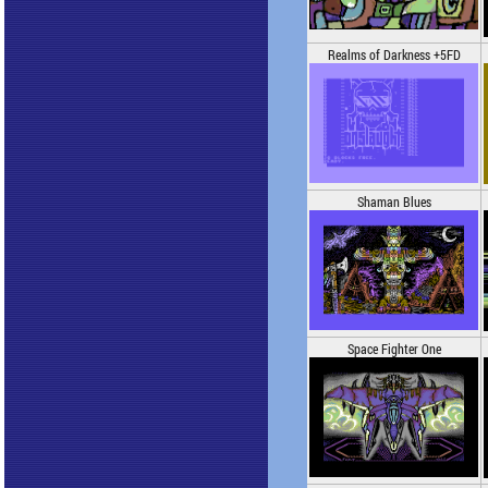
Realms of Darkness +5FD
Shaman Blues
Space Fighter One