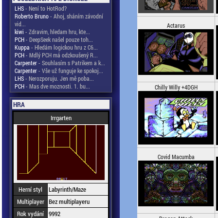
LHS
- Není to HotRod?
Roberto Bruno
- Ahoj, sháním závodní
vid...
Actarus
kiwi
- Zdravim, hledam hru, kte...
PCH
- DeepSeek našel pouze toh...
Kuppa
- Hledám logickou hru z C6...
PCH
- Mdlý PCH má odzkoušený R...
Carpenter
- Souhlasím s Patrikem a k...
Carpenter
- Vše už funguje ke spokoj...
LHS
- Nerozporuju. Jen mě poba...
PCH
- Mas dve moznosti. 1. bu...
Chilly Willy +4DGH
HRA
Irrgarten
Covid Macumba
Herní styl
Labyrinth/Maze
Multiplayer
Bez multiplayeru
Rok vydání
9992