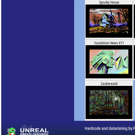
Spooky House
Vandalism News #71
Zauberwald
Hardcode and datamining by 