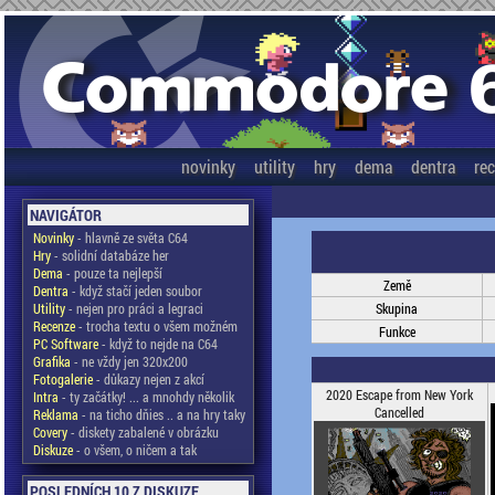
novinky
utility
hry
dema
dentra
re
NAVIGÁTOR
Novinky
- hlavně ze světa C64
Hry
- solidní databáze her
Dema
- pouze ta nejlepší
Země
Dentra
- když stačí jeden soubor
Utility
- nejen pro práci a legraci
Skupina
Recenze
- trocha textu o všem možném
Funkce
PC Software
- když to nejde na C64
Grafika
- ne vždy jen 320x200
Fotogalerie
- důkazy nejen z akcí
2020 Escape from New York
Intra
- ty začátky! ... a mnohdy několik
Cancelled
Reklama
- na ticho dňies .. a na hry taky
Covery
- diskety zabalené v obrázku
Diskuze
- o všem, o ničem a tak
POSLEDNÍCH 10 Z DISKUZE