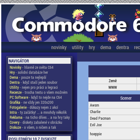
novinky
utility
hry
dema
dentra
re
NAVIGÁTOR
Novinky
- hlavně ze světa C64
Hry
- solidní databáze her
Dema
- pouze ta nejlepší
Země
Dentra
- když stačí jeden soubor
Utility
- nejen pro práci a legraci
WWW
Recenze
- trocha textu o všem možném
PC Software
- když to nejde na C64
Scener
Grafika
- ne vždy jen 320x200
Awsm
Fotogalerie
- důkazy nejen z akcí
Charlie
Intra
- ty začátky! ... a mnohdy několik
Reklama
- na ticho dňies .. a na hry taky
Dead Pacman
Covery
- diskety zabalené v obrázku
Evil Joe
Diskuze
- o všem, o ničem a tak
hoeppie
POSLEDNÍCH 10 Z DISKUZE