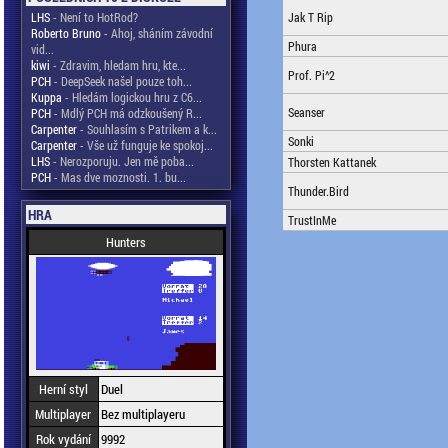
LHS
- Není to HotRod?
Jak T Rip
Roberto Bruno
- Ahoj, sháním závodní
Phura
vid...
kiwi
- Zdravim, hledam hru, kte...
Prof. Pi^2
PCH
- DeepSeek našel pouze toh...
Kuppa
- Hledám logickou hru z C6...
Seanser
PCH
- Mdlý PCH má odzkoušený R...
Carpenter
- Souhlasím s Patrikem a k...
Sonki
Carpenter
- Vše už funguje ke spokoj...
LHS
- Nerozporuju. Jen mě poba...
Thorsten Kattanek
PCH
- Mas dve moznosti. 1. bu...
Thunder.Bird
HRA
TrustInMe
Hunters
Herní styl
Duel
Multiplayer
Bez multiplayeru
Rok vydání
9992