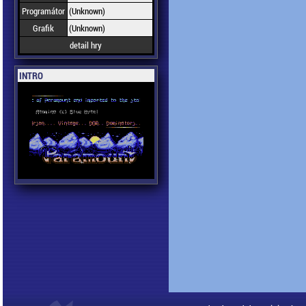
Programátor
(Unknown)
Grafik
(Unknown)
detail hry
INTRO